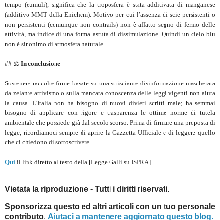
tempo (cumuli), significa che la troposfera è stata additivata di manganese
(additivo MMT della Enichem). Motivo per cui l’assenza di scie persistenti o
non persistenti (comunque non contrails) non è affatto segno di fermo delle
attività, ma indice di una forma astuta di dissimulazione. Quindi un cielo blu
non è sinonimo di atmosfera naturale.
## ⚖️
In conclusione
Sostenere raccolte firme basate su una strisciante disinformazione mascherata
da zelante attivismo o sulla mancata conoscenza delle leggi vigenti non aiuta
la causa. L'Italia non ha bisogno di nuovi divieti scritti male; ha semmai
bisogno di applicare con rigore e trasparenza le ottime norme di tutela
ambientale che possiede già dal secolo scorso. Prima di firmare una proposta di
legge, ricordiamoci sempre di aprire la Gazzetta Ufficiale e di leggere quello
che ci chiedono di sottoscrivere.
Qui
il link diretto al testo della [Legge Galli su ISPRA]
Vietata la riproduzione - Tutti i diritti riservati.
Sponsorizza questo ed altri articoli con un tuo personale
contributo
.
Aiutaci a mantenere aggiornato questo blog.