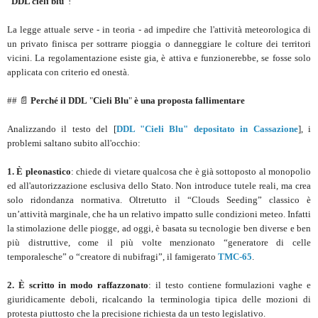
“
DDL cieli blu
”!
La legge attuale serve - in teoria - ad impedire che l'attività meteorologica di
un privato finisca per sottrarre pioggia o danneggiare le colture dei territori
vicini. La regolamentazione esiste gia, è attiva e funzionerebbe, se fosse solo
applicata con criterio ed onestà.
## 📄
Perché il DDL
"
Cieli Blu
"
è una proposta fallimentare
Analizzando il testo del [
DDL "Cieli Blu" depositato in Cassazione
], i
problemi saltano subito all'occhio:
1.
È pleonastico
: chiede di vietare qualcosa che è già sottoposto al monopolio
ed all'autorizzazione esclusiva dello Stato. Non introduce tutele reali, ma crea
solo ridondanza normativa. Oltretutto il “Clouds Seeding” classico è
un’attività marginale, che ha un relativo impatto sulle condizioni meteo. Infatti
la stimolazione delle piogge, ad oggi, è basata su tecnologie ben diverse e ben
più distruttive, come il più volte menzionato “generatore di celle
temporalesche” o “creatore di nubifragi”, il famigerato
TMC-65
.
2.
È scritto in modo raffazzonato
: il testo contiene formulazioni vaghe e
giuridicamente deboli, ricalcando la terminologia tipica delle mozioni di
protesta piuttosto che la precisione richiesta da un testo legislativo.