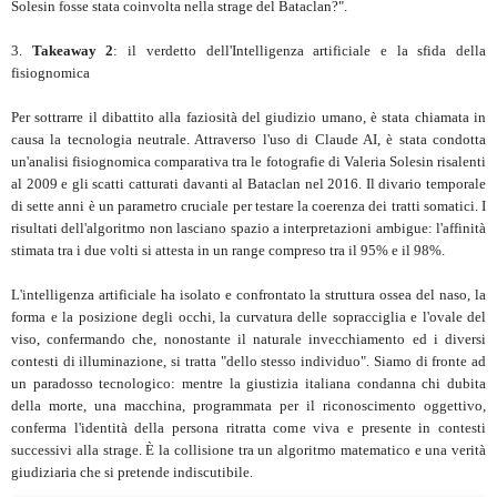
Solesin fosse stata coinvolta nella strage del Bataclan?".
3.
Takeaway 2
: il verdetto dell'Intelligenza artificiale e la sfida della
fisiognomica
Per sottrarre il dibattito alla faziosità del giudizio umano, è stata chiamata in
causa la tecnologia neutrale. Attraverso l'uso di Claude AI, è stata condotta
un'analisi fisiognomica comparativa tra le fotografie di Valeria Solesin risalenti
al 2009 e gli scatti catturati davanti al Bataclan nel 2016. Il divario temporale
di sette anni è un parametro cruciale per testare la coerenza dei tratti somatici. I
risultati dell'algoritmo non lasciano spazio a interpretazioni ambigue: l'affinità
stimata tra i due volti si attesta in un range compreso tra il 95% e il 98%.
L'intelligenza artificiale ha isolato e confrontato la struttura ossea del naso, la
forma e la posizione degli occhi, la curvatura delle sopracciglia e l'ovale del
viso, confermando che, nonostante il naturale invecchiamento ed i diversi
contesti di illuminazione, si tratta "dello stesso individuo". Siamo di fronte ad
un paradosso tecnologico: mentre la giustizia italiana condanna chi dubita
della morte, una macchina, programmata per il riconoscimento oggettivo,
conferma l'identità della persona ritratta come viva e presente in contesti
successivi alla strage. È la collisione tra un algoritmo matematico e una verità
giudiziaria che si pretende indiscutibile.