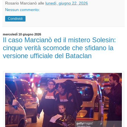
Rosario Marcianò
alle
lunedì, giugno 22, 2026
Nessun commento:
Condividi
mercoledì 10 giugno 2026
Il caso Marcianò ed il mistero Solesin:
cinque verità scomode che sfidano la
versione ufficiale del Bataclan