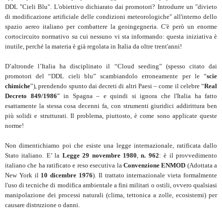
DDL "Cieli Blu". L'obiettivo dichiarato dai promotori? Introdurre un "divieto
di modificazione artificiale delle condizioni meteorologiche" all'interno dello
spazio aereo italiano per combattere la geoingegneria. C'è però un enorme
cortocircuito normativo su cui nessuno vi sta informando: questa iniziativa è
inutile, perché la materia è già regolata in Italia da oltre trent'anni!
D’altronde l’Italia ha disciplinato il “Cloud seeding” (spesso citato dai
promotori del “DDL cieli blu” scambiandolo erroneamente per le “
scie
chimiche
”), prendendo spunto dai decreti di altri Paesi – come il celebre “
Real
Decreto 849/1986
” in Spagna – e quindi si ignora che l'Italia ha fatto
esattamente la stessa cosa decenni fa, con strumenti giuridici addirittura ben
più solidi e strutturati. Il problema, piuttosto, è come sono applicate queste
norme!
Non dimentichiamo poi che esiste una legge internazionale, ratificata dallo
Stato italiano. E’ la
Legge 29 novembre 1980
,
n. 962
: è il provvedimento
italiano che ha ratificato e reso esecutiva la
Convenzione ENMOD
(Adottata a
New York il
10 dicembre 1976
). Il trattato internazionale vieta formalmente
l'uso di tecniche di modifica ambientale a fini militari o ostili, ovvero qualsiasi
manipolazione dei processi naturali (clima, tettonica a zolle, ecosistemi) per
causare distruzione o danni.