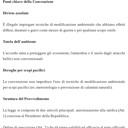
Punti chiave della Convenzione
Divieto assoluto
:
È illegale impiegare tecniche di modificazione ambientale che abbiano effetti
diffusi, duraturi o gravi come mezzo di guerra o per qualsiasi scopo ostile.
Tutela dell'ambiente
:
L'accordo mira a proteggere gli ecosistemi, l'atmosfera e il suolo dagli attacchi
bellici non convenzionali.
Deroghe per scopi pacifici
:
La convenzione non impedisce l'uso di tecniche di modificazione ambientale
per scopi pacifici (es. meteorologia o prevenzione di calamità naturali).
Struttura del Provvedimento
La legge si compone di due articoli principali: autorizzazione alla ratifica (Art.
1) concessa al Presidente della Repubblica.
Ordine di esecuzione (Art. 2) che dà piena validità ed efficacia al testo ufficiale