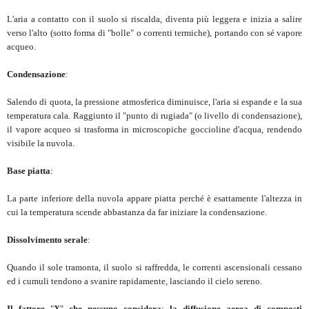
L'aria a contatto con il suolo si riscalda, diventa più leggera e inizia a salire
verso l'alto (sotto forma di "bolle" o correnti termiche), portando con sé vapore
acqueo.
Condensazione
:
Salendo di quota, la pressione atmosferica diminuisce, l'aria si espande e la sua
temperatura cala. Raggiunto il "punto di rugiada" (o livello di condensazione),
il vapore acqueo si trasforma in microscopiche goccioline d'acqua, rendendo
visibile la nuvola.
Base piatta
:
La parte inferiore della nuvola appare piatta perché è esattamente l'altezza in
cui la temperatura scende abbastanza da far iniziare la condensazione.
Dissolvimento serale
:
Quando il sole tramonta, il suolo si raffredda, le correnti ascensionali cessano
ed i cumuli tendono a svanire rapidamente, lasciando il cielo sereno.
Il fattore
"
X
"
che nessuno considera
:
la diffusione aerea di composti