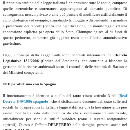
Il principio cardine della legge italiana è chiarissimo: tutte le acque, comprese
quelle meteoriche e sotterranee, appartengono al demanio pubblico. Di
conseguenza, nessun privato o ente può pensare di modificare artificialmente il
ciclo idrologico (ad esempio, stimolando la pioggia o disperdendo la grandine
a protezione dei raccolti) senza una pianificazione, un monitoraggio ed una
concessione esplicita per opera dello Stato. Chiunque agisca al di fuori di
questo perimetro, commette già oggi un reato o un illecito amministrativo
gravissimo.
Oggi, i principi della Legge Galli sono confluiti interamente nel
Decreto
Legislativo 152/2006
(Codice dell'Ambiente), che continua a blindare la
gestione delle risorse ambientali sotto il controllo delle Autorità di Bacino e
dei Ministeri competenti.
##
Il parallelismo con la Spagna
Il funzionamento è identico a quello del tanto citato articolo 3 del [
Real
Decreto 849/1986 spagnolo
], che è ciclicamente decontestualizzato sulle reti
sociali. In Spagna come in Italia, la legge stabilisce che la fase atmosferica può
essere modificata solo dallo Stato o da chi è espressamente autorizzato,
ufficialmente per scopi di utilità pubblica (come i sistemi antigrandine
agricoli). Questo è l'effetto
DELETERIO
delle deroghe, presenti anche nel