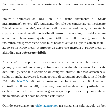
fra tutte quale partito-civetta sostenere in vista prossime elezioni, erano
quisquilie.
Inoltre i promotori del DDL "cieli blu” fanno riferimento al “
Solar
management
”, ovvero all’oscuramento del sole per contrastare un inesistente
“riscaldamento globale”, ma si tratta di un errore madornale, in quanto la
supposta dispersione di
particelle di vetro
in atmosfera, dovrebbe essere
attuata ad elevatissime quote (dai 14.000 ai 16.000 metri), mentre le
inseminazioni igroscopiche delle nubi basse si attuano a quote comprese tra i
2.000 ed in 5.000 metri. D’altronde un aereo che incrocia a 16.000 metri di
altitudine
non può essere visibile
.
Non solo! E’ importante evidenziare che, attualmente, le attività di
geoingegneria militare sono già strutturate in modo tale da essere facilmente
occultate, giacché la dispersione di composti chimici in bassa atmosfera si
sviluppa anche attraverso la combustione di carburanti speciali, come il letale
JP8 della
N.A.T.O.
, di cui usufruiscono anche i vettori civili. Eventuali
controlli sugli aeromobili, oltretutto, non evidenzierebbero particolari ed
evidenti modifiche, in quanto la geoingegneria può essere implementata in
modo efficace anche solo bruciando carburante.
Quando osserviamo un
cielo azzurrino
, ma senza una sola nuvola da bel