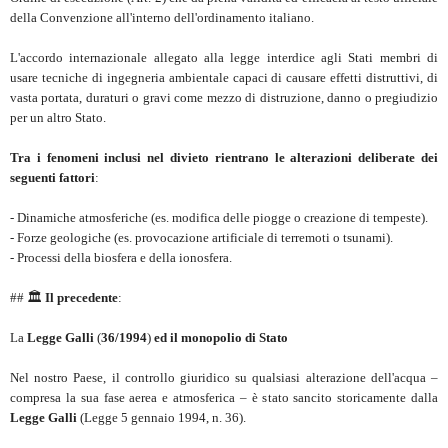
della Convenzione all'interno dell'ordinamento italiano.
L'accordo internazionale allegato alla legge interdice agli Stati membri di
usare tecniche di ingegneria ambientale capaci di causare effetti distruttivi, di
vasta portata, duraturi o gravi come mezzo di distruzione, danno o pregiudizio
per un altro Stato.
Tra i fenomeni inclusi nel divieto rientrano le alterazioni deliberate dei
seguenti fattori
:
- Dinamiche atmosferiche (es. modifica delle piogge o creazione di tempeste).
- Forze geologiche (es. provocazione artificiale di terremoti o tsunami).
- Processi della biosfera e della ionosfera.
## 🏛️
Il precedente
:
La
Legge Galli
(
36/1994
)
ed il monopolio di Stato
Nel nostro Paese, il controllo giuridico su qualsiasi alterazione dell'acqua –
compresa la sua fase aerea e atmosferica – è stato sancito storicamente dalla
Legge Galli
(Legge 5 gennaio 1994, n. 36).