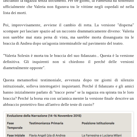
lasciando la ragazza senza documenti. Per tre giorni, la Farnesina ha sostenuto
ufficialmente che Valeria non figurava tra le vittime negli ospedali né nella
lista dei morti.
Poi, improvvisamente, avviene il cambio di rotta. La versione "dispersa"
scompare per lasciare spazio ad un racconto drammaticamente diverso: Valeria
non sarebbe mai stata persa di vista, ma sarebbe morta dissanguata tra le
braccia di Andrea dopo un'agonia interminabile sul pavimento del teatro.
"Valeria Solesin è morta tra le braccia del suo fidanzato... Questa è la versione
definitiva. Gli inquirenti non si chiedono il perché delle versioni
diametralmente opposte".
Questa metamorfosi testimoniale, avvenuta dopo tre giorni di silenzio
istituzionale, solleva interrogativi inquietanti. Perché il fidanzato e gli amici
hanno inizialmente parlato di "tracce perse" se la ragazza era spirata tra le loro
braccia? Perché la borsa era con un'amica mentre la versione finale descrive un
abbraccio protettivo fino all'arrivo delle teste di cuoio?