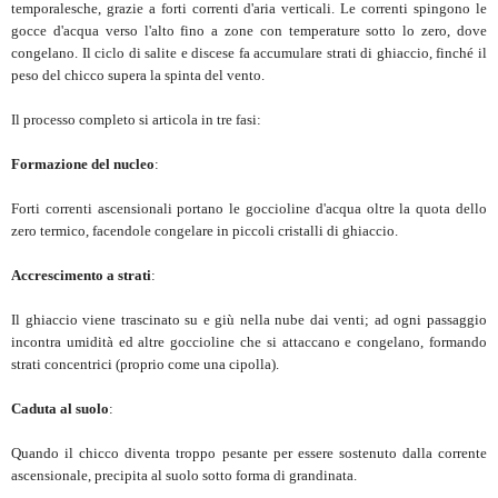
temporalesche, grazie a forti correnti d'aria verticali. Le correnti spingono le
gocce d'acqua verso l'alto fino a zone con temperature sotto lo zero, dove
congelano. Il ciclo di salite e discese fa accumulare strati di ghiaccio, finché il
peso del chicco supera la spinta del vento.
Il processo completo si articola in tre fasi:
Formazione del nucleo
:
Forti correnti ascensionali portano le goccioline d'acqua oltre la quota dello
zero termico, facendole congelare in piccoli cristalli di ghiaccio.
Accrescimento a strati
:
Il ghiaccio viene trascinato su e giù nella nube dai venti; ad ogni passaggio
incontra umidità ed altre goccioline che si attaccano e congelano, formando
strati concentrici (proprio come una cipolla).
Caduta al suolo
:
Quando il chicco diventa troppo pesante per essere sostenuto dalla corrente
ascensionale, precipita al suolo sotto forma di grandinata.