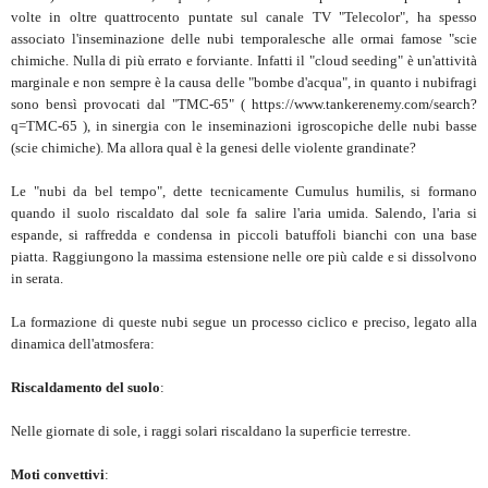
volte in oltre quattrocento puntate sul canale TV "Telecolor", ha spesso
associato l'inseminazione delle nubi temporalesche alle ormai famose "scie
chimiche. Nulla di più errato e forviante. Infatti il "cloud seeding" è un'attività
marginale e non sempre è la causa delle "bombe d'acqua", in quanto i nubifragi
sono bensì provocati dal "TMC-65" ( https://www.tankerenemy.com/search?
q=TMC-65 ), in sinergia con le inseminazioni igroscopiche delle nubi basse
(scie chimiche). Ma allora qual è la genesi delle violente grandinate?
Le "nubi da bel tempo", dette tecnicamente Cumulus humilis, si formano
quando il suolo riscaldato dal sole fa salire l'aria umida. Salendo, l'aria si
espande, si raffredda e condensa in piccoli batuffoli bianchi con una base
piatta. Raggiungono la massima estensione nelle ore più calde e si dissolvono
in serata.
La formazione di queste nubi segue un processo ciclico e preciso, legato alla
dinamica dell'atmosfera:
Riscaldamento del suolo
:
Nelle giornate di sole, i raggi solari riscaldano la superficie terrestre.
Moti convettivi
: