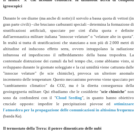
igroscopici
Durante le ore diurne (ma anche di notte) il sorvolo a bassa quota di vettori (in
gran parte civili) - che bruciano carburanti speciali - determina la formazione di
stratificazioni artificiali, spacciate per cirri d'alta quota e definite
dall'aeronautica militare italiana "innocue velature" o "velature alte in quota".
In realtà si tratta di stratificazioni che stanziano a non più di 2.000 metri di
altitudine ed inducono effetto serra, ovvero intrappolano la radiazione
infrarossa ed impediscono il raffreddamento della bassa troposfera. La
contestuale distruzione dei cumuli da bel tempo che, come abbiamo visto, si
sviluppano durante le giornate soleggiate e la cui umidità viene catturata dalle
"innocue velature" (le scie chimiche), provoca un ulteriore anomalo
incremento delle temperature. Questo meccanismo perverso viene spacciato per
"cambiamento climatico" da CO2, ma è la diretta conseguenza della
geoingegneria militare. Qui ribadiamo che le cosiddette "
scie chimiche
" non
sono da confondersi con il "
Cloud Seeding
", in quanto hanno obiettivo
cruciale opposto: impedire le precipitazioni piovose ed
ottimizzare
l'atmosfera per la propagazione delle comunicazioni in altissima frequenza
(banda Ka).
Il termostato della Terra: il potere dimenticato delle nubi