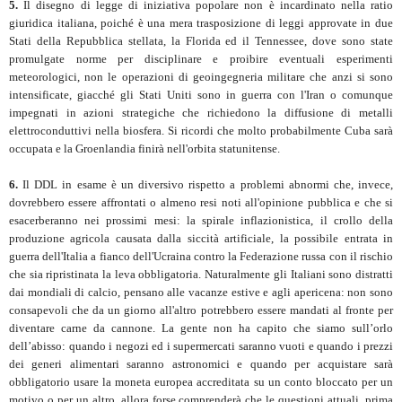
5.
Il disegno di legge di iniziativa popolare non è incardinato nella ratio
giuridica italiana, poiché è una mera trasposizione di leggi approvate in due
Stati della Repubblica stellata, la Florida ed il Tennessee, dove sono state
promulgate norme per disciplinare e proibire eventuali esperimenti
meteorologici, non le operazioni di geoingegneria militare che anzi si sono
intensificate, giacché gli Stati Uniti sono in guerra con l'Iran o comunque
impegnati in azioni strategiche che richiedono la diffusione di metalli
elettroconduttivi nella biosfera. Si ricordi che molto probabilmente Cuba sarà
occupata e la Groenlandia finirà nell'orbita statunitense.
6.
Il DDL in esame è un diversivo rispetto a problemi abnormi che, invece,
dovrebbero essere affrontati o almeno resi noti all'opinione pubblica e che si
esacerberanno nei prossimi mesi: la spirale inflazionistica, il crollo della
produzione agricola causata dalla siccità artificiale, la possibile entrata in
guerra dell'Italia a fianco dell'Ucraina contro la Federazione russa con il rischio
che sia ripristinata la leva obbligatoria. Naturalmente gli Italiani sono distratti
dai mondiali di calcio, pensano alle vacanze estive e agli apericena: non sono
consapevoli che da un giorno all'altro potrebbero essere mandati al fronte per
diventare carne da cannone. La gente non ha capito che siamo sull’orlo
dell’abisso: quando i negozi ed i supermercati saranno vuoti e quando i prezzi
dei generi alimentari saranno astronomici e quando per acquistare sarà
obbligatorio usare la moneta europea accreditata su un conto bloccato per un
motivo o per un altro, allora forse comprenderà che le questioni attuali, prima