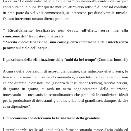
La causa? Le onde radio ad alta frequenza "non vanno d'accordo con l'acqua"
contenuta nelle nubi. Per questo motivo, attraverso attività di aerosol condotte
in gran parte da velivoli commerciali, si interviene per dissolvere le nuvole.
Questo intervento umano diretto produce:
*
Riscaldamento localizzato: non dovuto all'effetto serra, ma alla
rimozione del "termostato" naturale
.
*
Siccità e desertificazione: una conseguenza intenzionale dell'interferenza
pesante sul ciclo dell'acqua.
Il paradosso della eliminazione delle
"
nubi da bel tempo
" (
Cumulus humilis
)
A causa delle operazioni di aerosol clandestine, che inducono effetto serra, le
temperature aumentano in modo anomalo e, soprattutto, i valori termici non
calano durante le ore notturne (assenza di "escursione termica), motivo per cui,
di giorno in giorno, si avrà un netto peggioramento della situazione,
innescando un meccanismo termodinamico che produrrà le condizioni ideali
per la produzione di devastanti grandinate. Le forti grandinate, dunque, da che
cosa dipendono?
Il meccanismo che determina la formazione della grandine
I cumulonembi (celle ad incudine) si formano quando masse d'aria calda ed