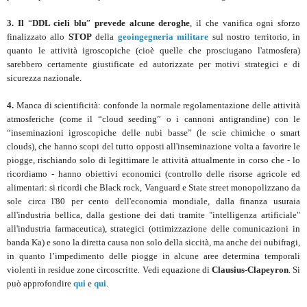
3.
Il
“
DDL cieli blu
”
prevede alcune deroghe
, il che vanifica ogni sforzo
finalizzato allo
STOP
della
geoingegneria militare
sul nostro territorio, in
quanto le attività igroscopiche (cioè quelle che prosciugano l'atmosfera)
sarebbero certamente giustificate ed autorizzate per motivi strategici e di
sicurezza nazionale.
4.
Manca di scientificità: confonde la normale regolamentazione delle attività
atmosferiche (come il “cloud seeding” o i cannoni antigrandine) con le
“inseminazioni igroscopiche delle nubi basse” (le scie chimiche o smart
clouds), che hanno scopi del tutto opposti all'inseminazione volta a favorire le
piogge, rischiando solo di legittimare le attività attualmente in corso che - lo
ricordiamo - hanno obiettivi economici (controllo delle risorse agricole ed
alimentari: si ricordi che Black rock, Vanguard e State street monopolizzano da
sole circa l'80 per cento dell'economia mondiale, dalla finanza usuraia
all'industria bellica, dalla gestione dei dati tramite "intelligenza artificiale"
all'industria farmaceutica), strategici (ottimizzazione delle comunicazioni in
banda Ka) e sono la diretta causa non solo della siccità, ma anche dei nubifragi,
in quanto l’impedimento delle piogge in alcune aree determina temporali
violenti in residue zone circoscritte. Vedi equazione di
Clausius-Clapeyron
. Si
può approfondire
qui
e
qui
.