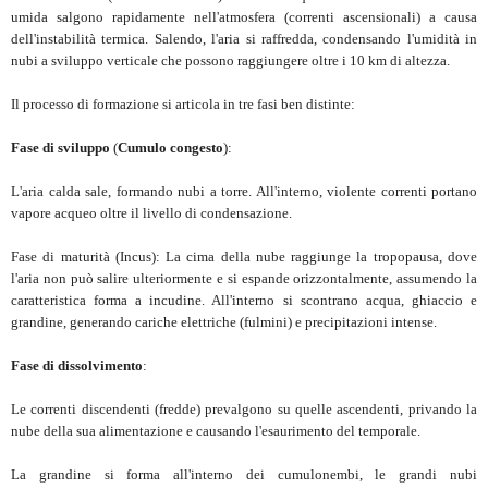
umida salgono rapidamente nell'atmosfera (correnti ascensionali) a causa
dell'instabilità termica. Salendo, l'aria si raffredda, condensando l'umidità in
nubi a sviluppo verticale che possono raggiungere oltre i 10 km di altezza.
Il processo di formazione si articola in tre fasi ben distinte:
Fase di sviluppo
(
Cumulo congesto
):
L'aria calda sale, formando nubi a torre. All'interno, violente correnti portano
vapore acqueo oltre il livello di condensazione.
Fase di maturità (Incus): La cima della nube raggiunge la tropopausa, dove
l'aria non può salire ulteriormente e si espande orizzontalmente, assumendo la
caratteristica forma a incudine. All'interno si scontrano acqua, ghiaccio e
grandine, generando cariche elettriche (fulmini) e precipitazioni intense.
Fase di dissolvimento
:
Le correnti discendenti (fredde) prevalgono su quelle ascendenti, privando la
nube della sua alimentazione e causando l'esaurimento del temporale.
La grandine si forma all'interno dei cumulonembi, le grandi nubi