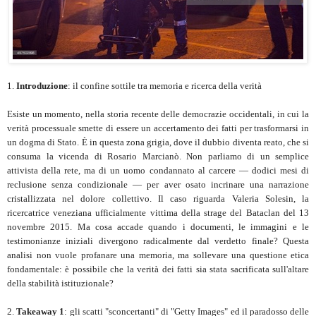
1.
Introduzione
: il confine sottile tra memoria e ricerca della verità
Esiste un momento, nella storia recente delle democrazie occidentali, in cui la
verità processuale smette di essere un accertamento dei fatti per trasformarsi in
un dogma di Stato. È in questa zona grigia, dove il dubbio diventa reato, che si
consuma la vicenda di Rosario Marcianò. Non parliamo di un semplice
attivista della rete, ma di un uomo condannato al carcere — dodici mesi di
reclusione senza condizionale — per aver osato incrinare una narrazione
cristallizzata nel dolore collettivo. Il caso riguarda Valeria Solesin, la
ricercatrice veneziana ufficialmente vittima della strage del Bataclan del 13
novembre 2015. Ma cosa accade quando i documenti, le immagini e le
testimonianze iniziali divergono radicalmente dal verdetto finale? Questa
analisi non vuole profanare una memoria, ma sollevare una questione etica
fondamentale: è possibile che la verità dei fatti sia stata sacrificata sull'altare
della stabilità istituzionale?
2.
Takeaway 1
: gli scatti "sconcertanti" di "Getty Images" ed il paradosso delle