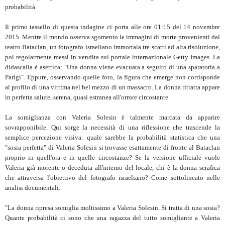
probabilità
Il primo tassello di questa indagine ci porta alle ore 01:15 del 14 novembre
2015. Mentre il mondo osserva sgomento le immagini di morte provenienti dal
teatro Bataclan, un fotografo israeliano immortala tre scatti ad alta risoluzione,
poi regolarmente messi in vendita sul portale internazionale Getty Images. La
didascalia è asettica: "Una donna viene evacuata a seguito di una sparatoria a
Parigi". Eppure, osservando quelle foto, la figura che emerge non corrisponde
al profilo di una vittima nel bel mezzo di un massacro. La donna ritratta appare
in perfetta salute, serena, quasi estranea all'orrore circostante.
La somiglianza con Valeria Solesin è talmente marcata da apparire
sovrapponibile. Qui sorge la necessità di una riflessione che trascende la
semplice percezione visiva: quale sarebbe la probabilità statistica che una
"sosia perfetta" di Valeria Solesin si trovasse esattamente di fronte al Bataclan
proprio in quell'ora e in quelle circostanze? Se la versione ufficiale vuole
Valeria già morente o deceduta all'interno del locale, chi è la donna serafica
che attraversa l'obiettivo del fotografo israeliano? Come sottolineato nelle
analisi documentali:
"La donna ripresa somiglia moltissimo a Valeria Solesin. Si tratta di una sosia?
Quante probabilità ci sono che una ragazza del tutto somigliante a Valeria