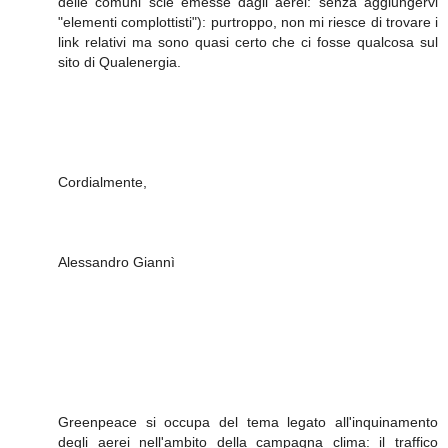
delle comuni scie emesse dagli aerei: senza aggiungervi
"elementi complottisti"): purtroppo, non mi riesce di trovare i
link relativi ma sono quasi certo che ci fosse qualcosa sul
sito di Qualenergia.
Cordialmente,
Alessandro Giannì
Greenpeace si occupa del tema legato all'inquinamento
degli aerei nell'ambito della campagna clima: il traffico