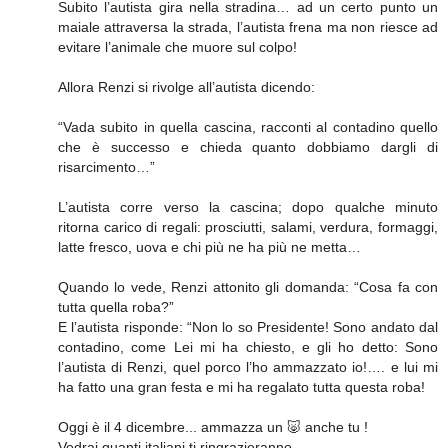
Subito l’autista gira nella stradina… ad un certo punto un
maiale attraversa la strada, l’autista frena ma non riesce ad
evitare l’animale che muore sul colpo!
Allora Renzi si rivolge all’autista dicendo:
“Vada subito in quella cascina, racconti al contadino quello
che è successo e chieda quanto dobbiamo dargli di
risarcimento…”
L’autista corre verso la cascina; dopo qualche minuto
ritorna carico di regali: prosciutti, salami, verdura, formaggi,
latte fresco, uova e chi più ne ha più ne metta…
Quando lo vede, Renzi attonito gli domanda: “Cosa fa con
tutta quella roba?”
E l’autista risponde: “Non lo so Presidente! Sono andato dal
contadino, come Lei mi ha chiesto, e gli ho detto: Sono
l’autista di Renzi, quel porco l’ho ammazzato io!…. e lui mi
ha fatto una gran festa e mi ha regalato tutta questa roba!
Oggi è il 4 dicembre... ammazza un 🐷 anche tu !
Vedrai quanti italiani ti ringrazieranno...