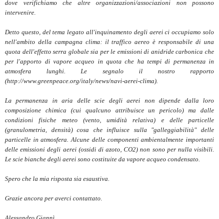
dove verifichiamo che altre organizzazioni/associazioni non possono
intervenire.
Detto questo, del tema legato all'inquinamento degli aerei ci occupiamo solo
nell'ambito della campagna clima: il traffico aereo è responsabile di una
quota dell'effetto serra globale sia per le emissioni di anidride carbonica che
per l'apporto di vapore acqueo in quota che ha tempi di permanenza in
atmosfera lunghi. Le segnalo il nostro rapporto
(http://www.greenpeace.org/italy/news/navi-aerei-clima).
La permanenza in aria delle scie degli aerei non dipende dalla loro
composizione chimica (cui qualcuno attribuisce un pericolo) ma dalle
condizioni fisiche meteo (vento, umidità relativa) e delle particelle
(granulometria, densità) cosa che influisce sulla "galleggiabilità" delle
particelle in atmosfera. Alcune delle componenti ambientalmente importanti
delle emissioni degli aerei (ossidi di azoto, CO2) non sono per nulla visibili.
Le scie bianche degli aerei sono costituite da vapore acqueo condensato.
Spero che la mia risposta sia esaustiva.
Grazie ancora per averci contattato.
Alessandro Giannì