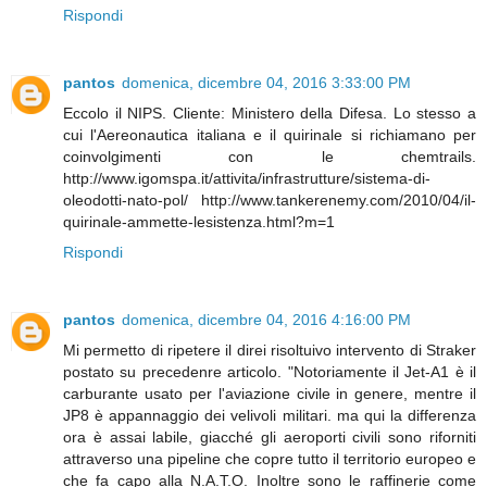
Rispondi
pantos
domenica, dicembre 04, 2016 3:33:00 PM
Eccolo il NIPS. Cliente: Ministero della Difesa. Lo stesso a
cui l'Aereonautica italiana e il quirinale si richiamano per
coinvolgimenti con le chemtrails.
http://www.igomspa.it/attivita/infrastrutture/sistema-di-
oleodotti-nato-pol/ http://www.tankerenemy.com/2010/04/il-
quirinale-ammette-lesistenza.html?m=1
Rispondi
pantos
domenica, dicembre 04, 2016 4:16:00 PM
Mi permetto di ripetere il direi risoltuivo intervento di Straker
postato su precedenre articolo. "Notoriamente il Jet-A1 è il
carburante usato per l'aviazione civile in genere, mentre il
JP8 è appannaggio dei velivoli militari. ma qui la differenza
ora è assai labile, giacché gli aeroporti civili sono riforniti
attraverso una pipeline che copre tutto il territorio europeo e
che fa capo alla N.A.T.O. Inoltre sono le raffinerie come