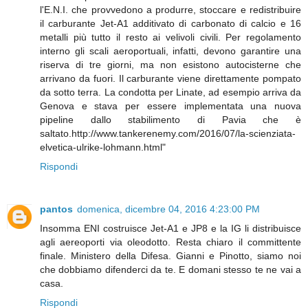
l'E.N.I. che provvedono a produrre, stoccare e redistribuire
il carburante Jet-A1 additivato di carbonato di calcio e 16
metalli più tutto il resto ai velivoli civili. Per regolamento
interno gli scali aeroportuali, infatti, devono garantire una
riserva di tre giorni, ma non esistono autocisterne che
arrivano da fuori. Il carburante viene direttamente pompato
da sotto terra. La condotta per Linate, ad esempio arriva da
Genova e stava per essere implementata una nuova
pipeline dallo stabilimento di Pavia che è
saltato.http://www.tankerenemy.com/2016/07/la-scienziata-
elvetica-ulrike-lohmann.html "
Rispondi
pantos
domenica, dicembre 04, 2016 4:23:00 PM
Insomma ENI costruisce Jet-A1 e JP8 e la IG li distribuisce
agli aereoporti via oleodotto. Resta chiaro il committente
finale. Ministero della Difesa. Gianni e Pinotto, siamo noi
che dobbiamo difenderci da te. E domani stesso te ne vai a
casa.
Rispondi