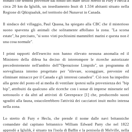
ritmato che sembra provenire dal fondo del mare dello Stretto di Fury e Hecla a
circa 20 km da Iglulik, un insediamento Inuit di 1.534 abitanti situato nella
Regione di Qikiqtaaluk, nel territorio del Nunavut in Canada.
Il sindaco del villaggio, Paul Quassa, ha spiegato alla CBC che il misterioso
suono spaventa gli animali che solitamente affollano la zona. "La scorsa
estate", ha precisato, "si sono visti pochissimi mammiferi marini e questa non è
una cosa normale".
I primi rapporti dell'esercito non hanno rilevato nessuna anomalia ed il
Ministero della difesa ha deciso di interrompere le ricerche autorizzate
precedentemente nell'ambito dell'"Operazione Limpido", un programma di
sorveglianza interno progettato per "rilevare, scoraggiare, prevenire ed
eliminare minacce per il Canada e gli interessi canadesi". Ciò non ha impedito
alla gente del posto ed ai media di ventilare ipotesi sulla provenienza dei "bip
bip", attribuiti da qualcuno alle ricerche con i sonar di imprese minerarie nel
sottosuolo e da altri ad attivisti di Greenpeace [1] che, producendo suoni
sgraditi alla fauna, ostacolerebbero l'attività dei cacciatori inuit molto intensa
nella zona.
Lo stretto di Fury e Hecla, che prende il nome dalle navi britanniche
comandate dal capitano britannico William Edward Parry che nel 1822
approdò a Iglulik, è situato tra l'isola di Baffin e la penisola di Melville, nella