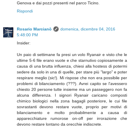
Genova e dai pozzi presenti nel parco Ticino.
Rispondi
Rosario Marcianò
domenica, dicembre 04, 2016
5:48:00 PM
Insider:
Un paio di settimane fa presi un volo Ryanair e visto che le
ultime 5-6 file erano vuote e che starnutivo copiosamente a
causa di una brutta influenza, chiesi alla hostess di potermi
sedere da solo in una di quelle, per stare più "largo" e poter
respirare meglio (sic!). Mi rispose che non era possibile per
problemi di bilanciamento (???). Avrei capito se l'avessero
chiesto 20 persone tutte insieme ma un passeggero non fa
alcuna differenza. I signori Ryanair caricano composti
chimico biologici nella zona bagagli posteriore, le cui file
sovrastanti devono restare vuote, proprio per motivi di
bilanciamento e molto probabilmente a causa di
apparecchiature rumorose on-off per irrorazione che
devono restare lontano da orecchie indiscrete.