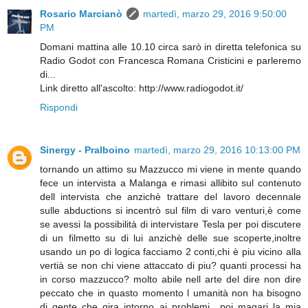
Rosario Marcianò
martedì, marzo 29, 2016 9:50:00
PM
Domani mattina alle 10.10 circa sarò in diretta telefonica su
Radio Godot con Francesca Romana Cristicini​ e parleremo
di...
Link diretto all'ascolto: http://www.radiogodot.it/
Rispondi
Sinergy - Pralboino
martedì, marzo 29, 2016 10:13:00 PM
tornando un attimo su Mazzucco mi viene in mente quando
fece un intervista a Malanga e rimasi allibito sul contenuto
dell intervista che anzichè trattare del lavoro decennale
sulle abductions si incentrò sul film di varo venturi,è come
se avessi la possibilità di intervistare Tesla per poi discutere
di un filmetto su di lui anzichè delle sue scoperte,inoltre
usando un po di logica facciamo 2 conti,chi è piu vicino alla
vertià se non chi viene attaccato di piu? quanti processi ha
in corso mazzucco? molto abile nell arte del dire non dire
peccato che in quasto momento l umanità non ha bisogno
di gente che gira intorno ai problemi.. poi magari la mia