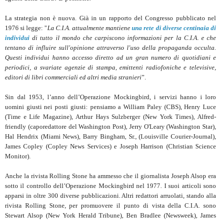
La strategia non è nuova. Già in un rapporto del Congresso pubblicato nel
1976 si legge: "
La C.I.A. attualmente mantiene
una rete di diverse centinaia di
individui
di tutto il mondo che carpiscono informazioni per la C.I.A. e che
tentano di influire sull'opinione attraverso l'uso della propaganda occulta.
Questi individui hanno accesso diretto ad un gran numero di quotidiani e
periodici, a svariate agenzie di stampa, emittenti radiofoniche e televisive,
editori di libri commerciali ed altri media stranieri
”.
Sin dal 1953, l’anno dell’Operazione Mockingbird, i servizi hanno i loro
uomini giusti nei posti giusti: pensiamo a William Paley (CBS), Henry Luce
(Time e Life Magazine), Arthur Hays Sulzberger (New York Times), Alfred-
friendly (caporedattore del Washington Post), Jerry O'Leary (Washington Star),
Hal Hendrix (Miami News), Barry Bingham, Sr., (Louisville Courier-Journal),
James Copley (Copley News Services) e Joseph Harrison (Christian Science
Monitor).
Anche la rivista Rolling Stone ha ammesso che il giornalista Joseph Alsop era
sotto il controllo dell’Operazione Mockingbird nel 1977. I suoi articoli sono
apparsi in oltre 300 diverse pubblicazioni. Altri redattori arruolati, stando alla
rivista Rolling Stone, per promuovere il punto di vista della C.I.A. sono
Stewart Alsop (New York Herald Tribune), Ben Bradlee (Newsweek), James