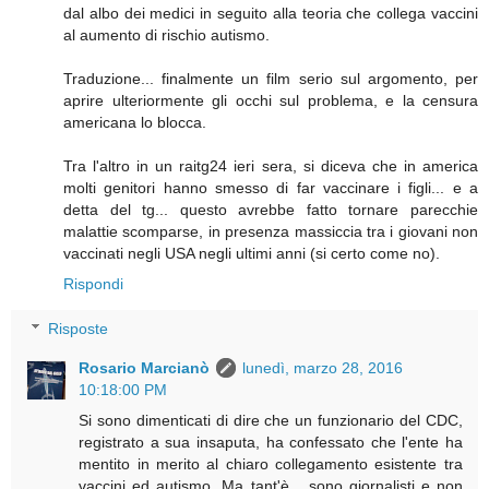
dal albo dei medici in seguito alla teoria che collega vaccini
al aumento di rischio autismo.
Traduzione... finalmente un film serio sul argomento, per
aprire ulteriormente gli occhi sul problema, e la censura
americana lo blocca.
Tra l'altro in un raitg24 ieri sera, si diceva che in america
molti genitori hanno smesso di far vaccinare i figli... e a
detta del tg... questo avrebbe fatto tornare parecchie
malattie scomparse, in presenza massiccia tra i giovani non
vaccinati negli USA negli ultimi anni (si certo come no).
Rispondi
Risposte
Rosario Marcianò
lunedì, marzo 28, 2016
10:18:00 PM
Si sono dimenticati di dire che un funzionario del CDC,
registrato a sua insaputa, ha confessato che l'ente ha
mentito in merito al chiaro collegamento esistente tra
vaccini ed autismo. Ma tant'è... sono giornalisti e non