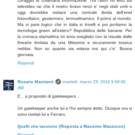
coraggio di chiamarla informazione. Tra l'altro ho letto sul
televideo rai che il nostro bravo renzi e' negli stati uniti e
oggi dovrebbe visitare una centrale ibrida dell'enel
fotovoltaico, geotermico, termodinamico. Il primo al mondo.
Ma vi pare logico che in italia si trivelli e poi portiamo la
tecnologia green all'estero? Repubblica delle banane. Per
la cronaca stamattina mi sono svegliato con la visuale dalle
finestre limitata da una fittissima e sicuramente tossica
nebbia. Non so quanto sia estesa ma qui c'e'. Buona
giornata.
Rispondi
Rosario Marcianò
martedì, marzo 29, 2016 9:58:00
AM
E... a proposito di gatekeepers...
Un gatekeeper anche lui e l'ho sempre detto. Dunque ora si
sono rivelati lui e Ferraro.
Quelli che tacciono (Risposta a Massimo Mazzucco)
Rispondi