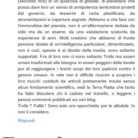
(secondo loro) di un qualcosa di globale, di planetario che
possa dare loro un senso di onnipotenza sentondosi protetti
dal governo, da tesserini di carta plastificata, da
strumentazioni e coperture segrete. Abbiamo a che fare con
l'immondizia del pianeta, non è un'affermazione dettata da
odio ma da un esame, da una valutazione scaturita da
esperienze di anni. Molti credono che abbiamo di fronte
persone dotate di un'intelligenza particolare, dimenticatelo,
non è così, spesso è al disotto della media, sono soltanto
supportati. Fra di loro non ci sono soltanto Trolls ma esseri
umani trasformati alla bisogna in esseri peggiori delle bestie
pur di raggiungere i loschi scopi dei loro padroni contro il
genere umano. In rete non è difficile riuscire a scoprire i
loro trucchi costituiti da articoli prettamente insulsi senza
alcun fondamento scientifico, vedi la Terra Piatta che tanto
ha fatto discutere chi è caduto nel tranello, o leggere i
penosi commenti pubblicati sui vari blog.
Trolls ? Falliti ! Sono solo uno specchietto per le allodole. Io
non li considero.
Rispondi