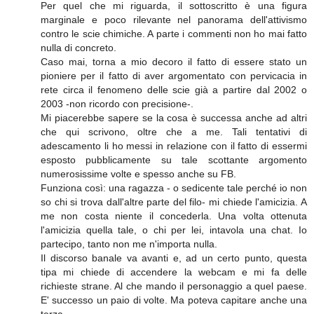
Per quel che mi riguarda, il sottoscritto è una figura
marginale e poco rilevante nel panorama dell'attivismo
contro le scie chimiche. A parte i commenti non ho mai fatto
nulla di concreto.
Caso mai, torna a mio decoro il fatto di essere stato un
pioniere per il fatto di aver argomentato con pervicacia in
rete circa il fenomeno delle scie già a partire dal 2002 o
2003 -non ricordo con precisione-.
Mi piacerebbe sapere se la cosa è successa anche ad altri
che qui scrivono, oltre che a me. Tali tentativi di
adescamento li ho messi in relazione con il fatto di essermi
esposto pubblicamente su tale scottante argomento
numerosissime volte e spesso anche su FB.
Funziona così: una ragazza - o sedicente tale perché io non
so chi si trova dall'altre parte del filo- mi chiede l'amicizia. A
me non costa niente il concederla. Una volta ottenuta
l'amicizia quella tale, o chi per lei, intavola una chat. Io
partecipo, tanto non me n'importa nulla.
Il discorso banale va avanti e, ad un certo punto, questa
tipa mi chiede di accendere la webcam e mi fa delle
richieste strane. Al che mando il personaggio a quel paese.
E' successo un paio di volte. Ma poteva capitare anche una