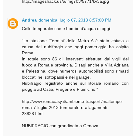
http://imageshack.us/a/img703/5771/kv3a.jpg
Andrea
domenica, luglio 07, 2013 8:57:00 PM
Celle temporalesche e bombe d’acqua di oggi:
“La stazione ‘Termini’ della Metro A è stata chiusa a
causa del nubifragio che oggi pomeriggio ha colpito
Roma.
In totale sono 86 gli interventi effettuati dai vigili del
fuoco a Roma e provincia. Disagi anche a Villa Adriana
e Palestrina, dove numerosi automobilisti sono rimasti
bloccati nei sottopassi e nei garage.
Nubifragio registrato anche sul litorale romano con
pioggia ad Ostia, Fregene e Fiumicino.”
http://www.romaeasy.it/ambiente-trasporti/maltempo-
roma-7-luglio-2013-temporale-e-allagamenti-
23828.html
NUBIFRAGIO con grandinata a Genova