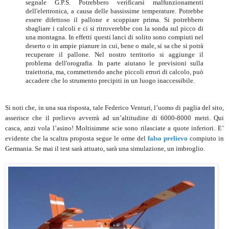
segnale G.P.S. Potrebbero verificarsi malfunzionamenti
dell'elettronica, a causa delle bassissime temperature. Potrebbe
essere difettoso il pallone e scoppiare prima. Si potrebbero
sbagliare i calcoli e ci si ritroverebbe con la sonda sul picco di
una montagna. In effetti questi lanci di solito sono compiuti nel
deserto o in ampie pianure in cui, bene o male, si sa che si potrà
recuperare il pallone. Nel nostro territorio si aggiunge il
problema dell'orografia. In parte aiutano le previsioni sulla
traiettoria, ma, commettendo anche piccoli errori di calcolo, può
accadere che lo strumento precipiti in un luogo inaccessibile.
Si noti che, in una sua risposta, tale Federico Venturi, l’uomo di paglia del sito,
asserisce che il prelievo avverrà ad un’altitudine di 6000-8000 metri. Qui
casca, anzi vola l’asino! Moltisimme scie sono rilasciate a quote inferiori. E’
evidente che la scaltra proposta segue le orme del
falso prelievo
compiuto in
Germania. Se mai il test sarà attuato, sarà una simulazione, un imbroglio.