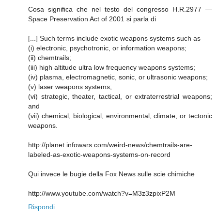
Cosa significa che nel testo del congresso H.R.2977 —
Space Preservation Act of 2001 si parla di
[...] Such terms include exotic weapons systems such as–
(i) electronic, psychotronic, or information weapons;
(ii) chemtrails;
(iii) high altitude ultra low frequency weapons systems;
(iv) plasma, electromagnetic, sonic, or ultrasonic weapons;
(v) laser weapons systems;
(vi) strategic, theater, tactical, or extraterrestrial weapons;
and
(vii) chemical, biological, environmental, climate, or tectonic
weapons.
http://planet.infowars.com/weird-news/chemtrails-are-
labeled-as-exotic-weapons-systems-on-record
Qui invece le bugie della Fox News sulle scie chimiche
http://www.youtube.com/watch?v=M3z3zpixP2M
Rispondi