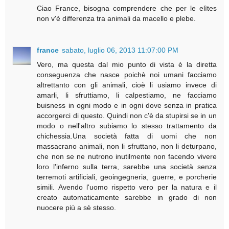
Ciao France, bisogna comprendere che per le elìtes
non v'è differenza tra animali da macello e plebe.
france
sabato, luglio 06, 2013 11:07:00 PM
Vero, ma questa dal mio punto di vista è la diretta
conseguenza che nasce poichè noi umani facciamo
altrettanto con gli animali, cioè li usiamo invece di
amarli, li sfruttiamo, li calpestiamo, ne facciamo
buisness in ogni modo e in ogni dove senza in pratica
accorgerci di questo. Quindi non c'è da stupirsi se in un
modo o nell'altro subiamo lo stesso trattamento da
chichessia.Una società fatta di uomi che non
massacrano animali, non li sfruttano, non li deturpano,
che non se ne nutrono inutilmente non facendo vivere
loro l'inferno sulla terra, sarebbe una società senza
terremoti artificiali, geoingegneria, guerre, e porcherie
simili. Avendo l'uomo rispetto vero per la natura e il
creato automaticamente sarebbe in grado di non
nuocere più a sè stesso.