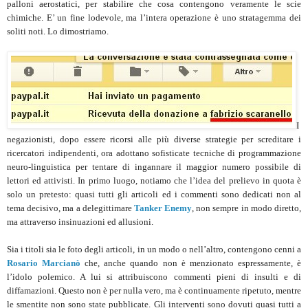
palloni aerostatici, per stabilire che cosa contengono veramente le scie
chimiche. E’ un fine lodevole, ma l’intera operazione è uno stratagemma dei
soliti noti. Lo dimostriamo.
I
negazionisti, dopo essere ricorsi alle più diverse strategie per screditare i
ricercatori indipendenti, ora adottano sofisticate tecniche di programmazione
neuro-linguistica per tentare di ingannare il maggior numero possibile di
lettori ed attivisti. In primo luogo, notiamo che l’idea del prelievo in quota è
solo un pretesto: quasi tutti gli articoli ed i commenti sono dedicati non al
tema decisivo, ma a delegittimare
Tanker Enemy
, non sempre in modo diretto,
ma attraverso insinuazioni ed allusioni.
Sia i titoli sia le foto degli articoli, in un modo o nell’altro, contengono cenni a
Rosario Marcianò
che, anche quando non è menzionato espressamente, è
l’idolo polemico. A lui si attribuiscono commenti pieni di insulti e di
diffamazioni. Questo non è per nulla vero, ma è continuamente ripetuto, mentre
le smentite non sono state pubblicate. Gli interventi sono dovuti quasi tutti a