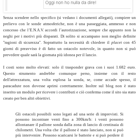
Senza scendere nello specifico (si vedano i documenti allegati), compiere un
prelievo con le sonde atmosferiche, non è una passeggiata, ammesso e non
concesso che l’E.N.A.V. accordi l’autorizzazione, sempre che appunto non la
neghi per i motivi più disparati. Di solito si accampano non meglio definite
"ragioni di sicurezza". Soprattutto la necessità di chiedere il
placet
con 45
giorni di preavviso è di fatto un ostacolo notevole, in quanto non si può
prevedere quale sarà la giornata più idonea per il lancio.
I costi sono molto elevati: solo il trasponder grava con i suoi 1.682 euro.
Questo strumento andrebbe comunque perso, insieme con il resto
dell'attrezzatura, una volta esplosa la sonda, se, come accade spesso, il
paracadute non dovesse aprirsi correttamente. Inoltre sul blog non è stato
inserito un modulo per ricevere i contributi e ciò conferma come il sito sia stato
creato per ben altri obiettivi.
Gli ostacoli possibili sono legati ad una serie di imprevisti. Si
possono incontrare venti fino a 300km/h: i venti possono
allontanare il pallone sonda dalla zona di lancio di centinaia di
chilometri. Una volta che il pallone è stato lanciato, non si può
più intervenire. Possono scaricarsi le batterie e si può perdere il