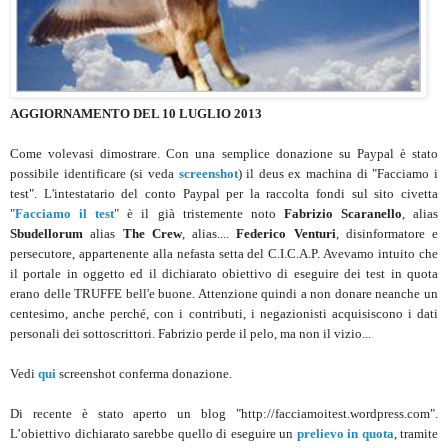
AGGIORNAMENTO DEL 10 LUGLIO 2013
Come volevasi dimostrare. Con una semplice donazione su Paypal è stato
possibile identificare (si veda
screenshot
) il deus ex machina di "Facciamo i
test". L'intestatario del conto Paypal per la raccolta fondi sul sito civetta
"
Facciamo il test
" è il già tristemente noto
Fabrizio Scaranello
, alias
Sbudellorum
alias
The Crew
, alias....
Federico Venturi
, disinformatore e
persecutore, appartenente alla nefasta setta del C.I.C.A.P. Avevamo intuito che
il portale in oggetto ed il dichiarato obiettivo di eseguire dei test in quota
erano delle TRUFFE bell'e buone. Attenzione quindi a non donare neanche un
centesimo, anche perché, con i contributi, i negazionisti acquisiscono i dati
personali dei sottoscrittori. Fabrizio perde il pelo, ma non il vizio...
Vedi
qui
screenshot conferma donazione.
Di recente è stato aperto un blog "http://facciamoitest.wordpress.com".
L’obiettivo dichiarato sarebbe quello di eseguire un
prelievo in quota
, tramite