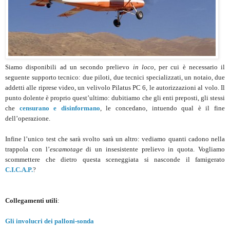
Siamo disponibili ad un secondo prelievo
in loco
, per cui è necessario il
seguente supporto tecnico: due piloti, due tecnici specializzati, un notaio, due
addetti alle riprese video, un velivolo Pilatus PC 6, le autorizzazioni al volo. Il
punto dolente è proprio quest’ultimo: dubitiamo che gli enti preposti, gli stessi
che
censurano e disinformano
, le concedano, intuendo qual è il fine
dell’operazione.
Infine l’unico test che sarà svolto sarà un altro: vediamo quanti cadono nella
trappola con l’
escamotage
di un insesistente prelievo in quota. Vogliamo
scommettere che dietro questa sceneggiata si nasconde il famigerato
C.I.C.A.P.
?
Collegamenti utili
:
Gli involucri dei palloni-sonda