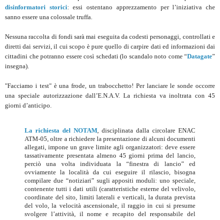
disinformatori storici
: essi ostentano apprezzamento per l’iniziativa che
sanno essere una colossale truffa.
Nessuna raccolta di fondi sarà mai eseguita da codesti personaggi, controllati e
diretti dai servizi, il cui scopo è pure quello di carpire dati ed informazioni dai
cittadini che potranno essere così schedati (lo scandalo noto come “
Datagate
”
insegna).
"Facciamo i test" è una frode, un trabocchetto! Per lanciare le sonde occorre
una speciale autorizzazione dall’E.N.A.V. La richiesta va inoltrata con 45
giorni d’anticipo.
La richiesta del NOTAM
, disciplinata dalla circolare ENAC
ATM-05, oltre a richiedere la presentazione di alcuni documenti
allegati, impone un grave limite agli organizzatori: deve essere
tassativamente presentata almeno 45 giorni prima del lancio,
perciò una volta individuata la “finestra di lancio” ed
ovviamente la località da cui eseguire il rilascio, bisogna
compilare due “notiziari” sugli appositi moduli: uno speciale,
contenente tutti i dati utili (caratteristiche esterne del velivolo,
coordinate del sito, limiti laterali e verticali, la durata prevista
del volo, la velocità ascensionale, il raggio in cui si presume
svolgere l’attività, il nome e recapito del responsabile del