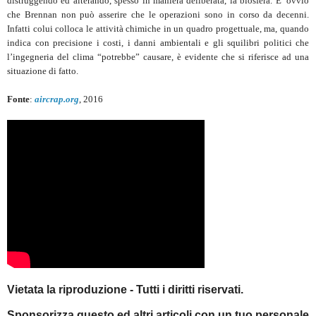
distruggendo ed alterando, spesso in maniera deliberata, la biosfera. E’ ovvio
che Brennan non può asserire che le operazioni sono in corso da decenni.
Infatti colui colloca le attività chimiche in un quadro progettuale, ma, quando
indica con precisione i costi, i danni ambientali e gli squilibri politici che
l’ingegneria del clima “potrebbe” causare, è evidente che si riferisce ad una
situazione di fatto.
Fonte
:
aircrap.org
, 2016
Vietata la riproduzione - Tutti i diritti riservati.
Sponsorizza questo ed altri articoli con un tuo personale