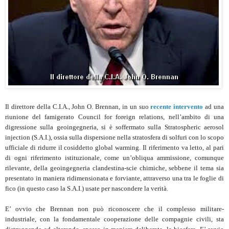
Il direttore della C.I.A., John O. Brennan, in un suo
recente intervento
ad una
riunione del famigerato Council for foreign relations, nell’ambito di una
digressione sulla geoingegneria, si è soffermato sulla Stratospheric aerosol
injection (S.A.I.), ossia sulla dispersione nella stratosfera di solfuri con lo scopo
ufficiale di ridurre il cosiddetto global warming. Il riferimento va letto, al pari
di ogni riferimento istituzionale, come un’obliqua ammissione, comunque
rilevante, della geoingegneria clandestina-scie chimiche, sebbene il tema sia
presentato in maniera ridimensionata e forviante, attraverso una tra le foglie di
fico (in questo caso la S.A.I.) usate per nascondere la verità.
E’ ovvio che Brennan non può riconoscere che il complesso militare-
industriale, con la fondamentale cooperazione delle compagnie civili, sta