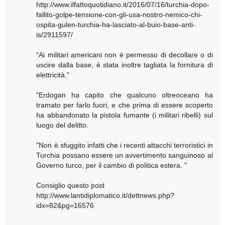
http://www.ilfattoquotidiano.it/2016/07/16/turchia-dopo-
fallito-golpe-tensione-con-gli-usa-nostro-nemico-chi-
ospita-gulen-turchia-ha-lasciato-al-buio-base-anti-
is/2911597/
"Ai militari americani non è permesso di decollare o di
uscire dalla base, è stata inoltre tagliata la fornitura di
elettricità."
"Erdogan ha capito che qualcuno oltreoceano ha
tramato per farlo fuori, e che prima di essere scoperto
ha abbandonato la pistola fumante (i militari ribelli) sul
luogo del delitto.
"Non è sfuggito infatti che i recenti attacchi terroristici in
Turchia possano essere un avvertimento sanguinoso al
Governo turco, per il cambio di politica estera. "
Consiglio questo post
http://www.lantidiplomatico.it/dettnews.php?
idx=82&pg=16576