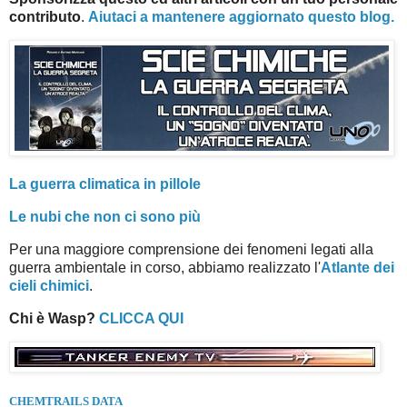
contributo
.
Aiutaci a mantenere aggiornato questo blog.
La guerra climatica in pillole
Le nubi che non ci sono più
Per una maggiore comprensione dei fenomeni legati alla
guerra ambientale in corso, abbiamo realizzato l'
Atlante dei
cieli chimici
.
Chi è Wasp?
CLICCA QUI
CHEMTRAILS DATA