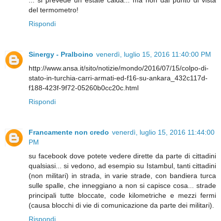
... si prevede un estate calda... ma non dal punto di vista
del termometro!
Rispondi
Sinergy - Pralboino
venerdì, luglio 15, 2016 11:40:00 PM
http://www.ansa.it/sito/notizie/mondo/2016/07/15/colpo-di-
stato-in-turchia-carri-armati-ed-f16-su-ankara_432c117d-
f188-423f-9f72-05260b0cc20c.html
Rispondi
Francamente non credo
venerdì, luglio 15, 2016 11:44:00
PM
su facebook dove potete vedere dirette da parte di cittadini
qualsiasi... si vedono, ad esempio su Istambul, tanti cittadini
(non militari) in strada, in varie strade, con bandiera turca
sulle spalle, che inneggiano a non si capisce cosa... strade
principali tutte bloccate, code kilometriche e mezzi fermi
(causa blocchi di vie di comunicazione da parte dei militari).
Rispondi