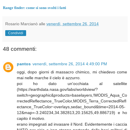
Range finder: come si sono svolti i fatti
Rosario Marcianò
alle
venerdì, settembre 26, 2014
Condividi
48 commenti:
pantos
venerdì, settembre 26, 2014 4:49:00 PM
oggi, dopo giorni di massacro chimico, mi chiedevo come
mai nelle marche il cielo è azzurro.
poi ho dato un'occhiata al satellite
(https://earthdata.nasa.gov/labs/worldview/?
switch=geographic&products=baselayers,!MODIS_Aqua_Co
rrectedReflectance_TrueColor,MODIS_Terra_CorrectedRefl
ectance_TrueColor~overlays,sedac_bound&time=2014-05-
12&map=-3.240234,34.382813,20.15625,49.886719) e ho
capito il motivo.
erano impegnati ad invasare il Nord. Evidentemente i caccia
NATO per siria e iraq stanno partendo dalle basi militari di