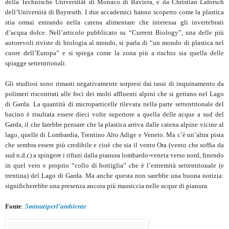
della Technische Universität di Monaco di Baviera, e da Christian Laforsch
dell’Università di Bayreuth. I due accademici hanno scoperto come la plastica
stia ormai entrando nella catena alimentare che interessa gli invertebrati
d’acqua dolce. Nell’articolo pubblicato su “Current Biology”, una delle più
autorevoli riviste di biologia al mondo, si parla di “un mondo di plastica nel
cuore dell’Europa” e si spiega come la zona più a rischio sia quella delle
spiagge settentrionali.
Gli studiosi sono rimasti negativamente sorpresi dai tassi di inquinamento da
polimeri riscontrati alle foci dei molti affluenti alpini che si gettano nel Lago
di Garda. La quantità di microparticelle rilevata nella parte settentrionale del
bacino è risultata essere dieci volte superiore a quella delle acque a sud del
Garda, il che farebbe pensare che la plastica arriva dalle catena alpine vicine al
lago, quelle di Lombardia, Trentino Alto Adige e Veneto. Ma c’è un’altra pista
che sembra essere più credibile e cioè che sia il vento Ora (vento che soffia da
sud n.d.r.) a spingere i rifiuti dalla pianura lombardo-veneta verso nord, finendo
in quel vero e proprio “collo di bottiglia” che è l’estremità settentrionale (e
trentina) del Lago di Garda. Ma anche questa non sarebbe una buona notizia:
significherebbe una presenza ancora più massiccia nelle acque di pianura.
Fonte
:
5minutiperl’ambiente