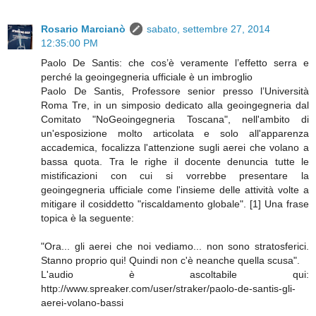
Rosario Marcianò
sabato, settembre 27, 2014
12:35:00 PM
Paolo De Santis: che cos’è veramente l’effetto serra e
perché la geoingegneria ufficiale è un imbroglio
Paolo De Santis, Professore senior presso l’Università
Roma Tre, in un simposio dedicato alla geoingegneria dal
Comitato "NoGeoingegneria Toscana", nell'ambito di
un'esposizione molto articolata e solo all'apparenza
accademica, focalizza l'attenzione sugli aerei che volano a
bassa quota. Tra le righe il docente denuncia tutte le
mistificazioni con cui si vorrebbe presentare la
geoingegneria ufficiale come l'insieme delle attività volte a
mitigare il cosiddetto "riscaldamento globale". [1] Una frase
topica è la seguente:
"Ora... gli aerei che noi vediamo... non sono stratosferici.
Stanno proprio qui! Quindi non c'è neanche quella scusa".
L'audio è ascoltabile qui:
http://www.spreaker.com/user/straker/paolo-de-santis-gli-
aerei-volano-bassi