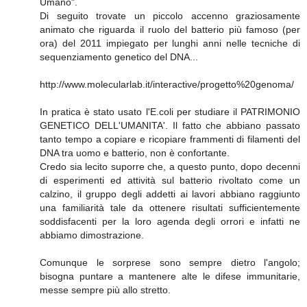
Umano".
Di seguito trovate un piccolo accenno graziosamente
animato che riguarda il ruolo del batterio più famoso (per
ora) del 2011 impiegato per lunghi anni nelle tecniche di
sequenziamento genetico del DNA...
http://www.molecularlab.it/interactive/progetto%20genoma/
In pratica è stato usato l'E.coli per studiare il PATRIMONIO
GENETICO DELL'UMANITA'. Il fatto che abbiano passato
tanto tempo a copiare e ricopiare frammenti di filamenti del
DNA tra uomo e batterio, non è confortante.
Credo sia lecito suporre che, a questo punto, dopo decenni
di esperimenti ed attività sul batterio rivoltato come un
calzino, il gruppo degli addetti ai lavori abbiano raggiunto
una familiarità tale da ottenere risultati sufficientemente
soddisfacenti per la loro agenda degli orrori e infatti ne
abbiamo dimostrazione.
Comunque le sorprese sono sempre dietro l'angolo;
bisogna puntare a mantenere alte le difese immunitarie,
messe sempre più allo stretto.