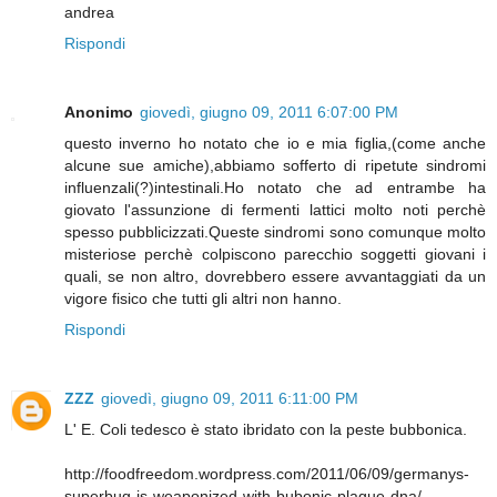
andrea
Rispondi
Anonimo
giovedì, giugno 09, 2011 6:07:00 PM
questo inverno ho notato che io e mia figlia,(come anche
alcune sue amiche),abbiamo sofferto di ripetute sindromi
influenzali(?)intestinali.Ho notato che ad entrambe ha
giovato l'assunzione di fermenti lattici molto noti perchè
spesso pubblicizzati.Queste sindromi sono comunque molto
misteriose perchè colpiscono parecchio soggetti giovani i
quali, se non altro, dovrebbero essere avvantaggiati da un
vigore fisico che tutti gli altri non hanno.
Rispondi
ZZZ
giovedì, giugno 09, 2011 6:11:00 PM
L' E. Coli tedesco è stato ibridato con la peste bubbonica.
http://foodfreedom.wordpress.com/2011/06/09/germanys-
superbug-is-weaponized-with-bubonic-plague-dna/