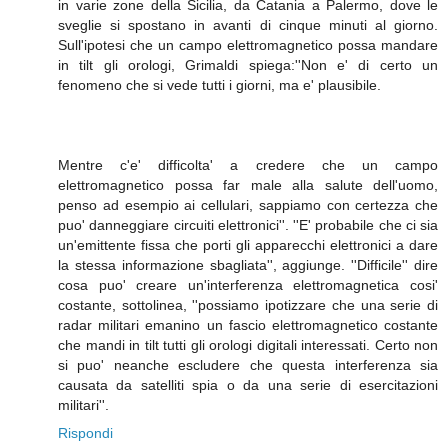
in varie zone della Sicilia, da Catania a Palermo, dove le
sveglie si spostano in avanti di cinque minuti al giorno.
Sull'ipotesi che un campo elettromagnetico possa mandare
in tilt gli orologi, Grimaldi spiega:''Non e' di certo un
fenomeno che si vede tutti i giorni, ma e' plausibile.
Mentre c'e' difficolta' a credere che un campo
elettromagnetico possa far male alla salute dell'uomo,
penso ad esempio ai cellulari, sappiamo con certezza che
puo' danneggiare circuiti elettronici''. ''E' probabile che ci sia
un'emittente fissa che porti gli apparecchi elettronici a dare
la stessa informazione sbagliata'', aggiunge. ''Difficile'' dire
cosa puo' creare un'interferenza elettromagnetica cosi'
costante, sottolinea, ''possiamo ipotizzare che una serie di
radar militari emanino un fascio elettromagnetico costante
che mandi in tilt tutti gli orologi digitali interessati. Certo non
si puo' neanche escludere che questa interferenza sia
causata da satelliti spia o da una serie di esercitazioni
militari''.
Rispondi