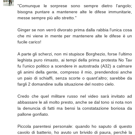
"Comunque le sorprese sono sempre dietro l'angolo;
bisogna puntare a mantenere alte le difese immunitarie,
messe sempre più allo stretto."
Ginger se non verrò divorato prima dalla rabbia l'unica cosa
che mi viene in mente per mantenere alte le difese è un
fucile carico!
A parte gli scherzi, non mi stupisce Borghezio, forse l'ultimo
leghista puro rimasto, ai tempi della prima protesta No Tav
fu l'unico politico a scendere in autostrada (A32) a calmare
gli animi della gente, compreso il mio, prendendosi anche
un paio di schiaffi, senza scorte o quant'altro; sarebbe da
fargli 2 domandine sulla situazione del nostro cielo.
Credo che quel militare russo nel video sarà invitato ad
abbassare le ali molto presto, anche se dal tono si nota non
la denuncia di fatti ma bensi la constatazione boriosa da
pallone gonfiato.
Piccola parentesi personale: quando ho saputo di questo
cavolo di batterio, ho avuto un brivido di paura, perchè la