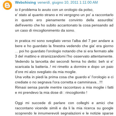
Webchising
venerdì, giugno 10, 2011 1:11:00 AM
io il problema lo avuto con un orologio da polso,
e' stato al quanto strano e mi vergogno un po' a raccontarlo
in quanto ero pienamente convinto della assurdita'
dell'evento che ho subito accantonato la cosa pensando ad
un caso di rincoglionimento da sono.
in pratica mi sono svegliato verso l'alba del 7 per andare a
bere e ho guardato la finestra vedendo che gia' era giorno
... poi ho guardato l'orologio notando che si era fermato alle
3 del mattino e stranizzandomi l'ho osservato attentamente.
Vedendo la lancetta dei secondi ferma ho detto: beh si e'
scaricata la batteria..! mi rimetto a dormire e dopo un paio
d'ore mi alzo svegliato da mia moglie.
Una volta in piedi la prima cosa che guardo e' l'orologio e ci
crediate o no segnava l'ora corretta e camminava...!!!
Rimasi sensa parole mentre raccontavo a mia moglie i fatti
e mi prendevo la mia dose di : rincoglionito !
Oggi mi succede di parlare con colleghi e amici che
raccontano vicende simili e da li la mia ricerca su google
scoprendo le innumerevoli segnalazioni e le notizie sparse