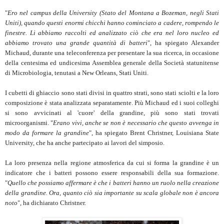
"
Ero nel campus della University (Stato del Montana a Bozeman, negli Stati
Uniti), quando questi enormi chicchi hanno cominciato a cadere, rompendo le
finestre. Li abbiamo raccolti ed analizzato ciò che era nel loro nucleo ed
abbiamo trovato una grande quantità di batteri
", ha spiegato Alexander
Michaud, durante una teleconferenza per presentare la sua ricerca, in occasione
della centesima ed undicesima Assemblea generale della Società statunitense
di Microbiologia, tenutasi a New Orleans, Stati Uniti.
I cubetti di ghiaccio sono stati divisi in quattro strati, sono stati sciolti e la loro
composizione è stata analizzata separatamente. Più Michaud ed i suoi colleghi
si sono avvicinati al 'cuore' della grandine, più sono stati trovati
microorganismi. "
Erano vivi, anche se non è necessario che questo avvenga in
modo da formare la grandine
", ha spiegato Brent Christner, Louisiana State
University, che ha anche partecipato ai lavori del simposio.
La loro presenza nella regione atmosferica da cui si forma la grandine è un
indicatore che i batteri possono essere responsabili della sua formazione.
"
Quello che possiamo affermare è che i batteri hanno un ruolo nella creazione
della grandine. Ora, quanto ciò sia importante su scala globale non è ancora
noto
", ha dichiarato Christner.