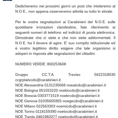
Dedicheremo nei prossimi giorni un post che intoleremo al
N.O.E., non appena osserveremo attività su tutto lo stivale.
Per le vostre segnalazioni ai Carabinieri del N.O.E. sulle
quotidiane irrorazioni clandestine, fate riferimento ai
seguenti numeri di telefono ed indirizzi di posta elettronica.
Dimostrate che ci siete e che non siete addormentati. Il
N.O.E. ha il dovere di agire. E' suo compito istituzionale ed
è vostro legittimo diritto esigere che tale organismo si
adoperi in risposta alle segnalazioni dei cittadini.
NUMERO VERDE: 800253608
Gruppo CC.T.A. Treviso 0422318030
ccgrptatvcdo@carabinieri.it
NOE Alessandria 0131235668 noealcdo@carabinieri.it
NOE Bologna 051553220 noebocdo@carabinieri.it
NOE Brescia 0303771519 noebrcdo@carabinieri.it
NOE Genova 01035605955 noegecdo@carabinieri.it
NOE Milano 022563303 noemicdo@carabinieri.it
NOE Torino 0118159390 noetocdo@carabinieri.it
NOE Trento 0461982077 noetncdo@carabinieri.it