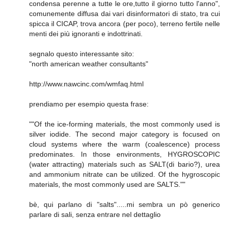
condensa perenne a tutte le ore,tutto il giorno tutto l'anno",
comunemente diffusa dai vari disinformatori di stato, tra cui
spicca il CICAP, trova ancora (per poco), terreno fertile nelle
menti dei più ignoranti e indottrinati.
segnalo questo interessante sito:
"north american weather consultants"
http://www.nawcinc.com/wmfaq.html
prendiamo per esempio questa frase:
""Of the ice-forming materials, the most commonly used is
silver iodide. The second major category is focused on
cloud systems where the warm (coalescence) process
predominates. In those environments, HYGROSCOPIC
(water attracting) materials such as SALT(di bario?), urea
and ammonium nitrate can be utilized. Of the hygroscopic
materials, the most commonly used are SALTS.""
bè, qui parlano di "salts".....mi sembra un pò generico
parlare di sali, senza entrare nel dettaglio