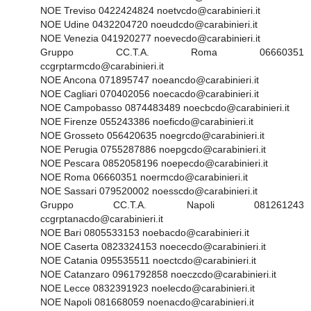
NOE Treviso 0422424824 noetvcdo@carabinieri.it
NOE Udine 0432204720 noeudcdo@carabinieri.it
NOE Venezia 041920277 noevecdo@carabinieri.it
Gruppo CC.T.A. Roma 06660351
ccgrptarmcdo@carabinieri.it
NOE Ancona 071895747 noeancdo@carabinieri.it
NOE Cagliari 070402056 noecacdo@carabinieri.it
NOE Campobasso 0874483489 noecbcdo@carabinieri.it
NOE Firenze 055243386 noeficdo@carabinieri.it
NOE Grosseto 056420635 noegrcdo@carabinieri.it
NOE Perugia 0755287886 noepgcdo@carabinieri.it
NOE Pescara 0852058196 noepecdo@carabinieri.it
NOE Roma 06660351 noermcdo@carabinieri.it
NOE Sassari 079520002 noesscdo@carabinieri.it
Gruppo CC.T.A. Napoli 081261243
ccgrptanacdo@carabinieri.it
NOE Bari 0805533153 noebacdo@carabinieri.it
NOE Caserta 0823324153 noececdo@carabinieri.it
NOE Catania 095535511 noectcdo@carabinieri.it
NOE Catanzaro 0961792858 noeczcdo@carabinieri.it
NOE Lecce 0832391923 noelecdo@carabinieri.it
NOE Napoli 081668059 noenacdo@carabinieri.it