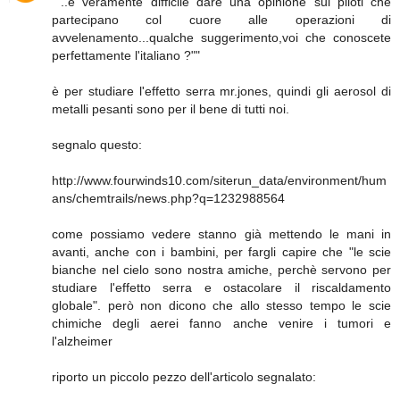
""..è veramente difficile dare una opinione sui piloti che
partecipano col cuore alle operazioni di
avvelenamento...qualche suggerimento,voi che conoscete
perfettamente l'italiano ?""
è per studiare l'effetto serra mr.jones, quindi gli aerosol di
metalli pesanti sono per il bene di tutti noi.
segnalo questo:
http://www.fourwinds10.com/siterun_data/environment/hum
ans/chemtrails/news.php?q=1232988564
come possiamo vedere stanno già mettendo le mani in
avanti, anche con i bambini, per fargli capire che "le scie
bianche nel cielo sono nostra amiche, perchè servono per
studiare l'effetto serra e ostacolare il riscaldamento
globale". però non dicono che allo stesso tempo le scie
chimiche degli aerei fanno anche venire i tumori e
l'alzheimer
riporto un piccolo pezzo dell'articolo segnalato: