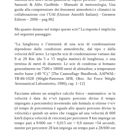
Sansosti & Alfio Giuffrida - Manuale di meteorologia, Una
guida alla comprensione dei fenomeni atmosferici e climatici in
collaborazione con l’UAI (Unione Astrofili Italiani) - Gremese
Editore – 2006 – pag 86]
Ma quanto durano nel tempo queste scie? La risposta è implicita
nel seguente passaggio:
“La lunghezza e l’intensità di una scia di condensazione
dipendono dalle condizioni atmosferiche, dal tipo e dalla
velocità dell’aereo. Le tipiche scie di condensazione variano dai
9 ai 28 Km. (da 5 a 15 miglia marine) di lunghezza, e una
trentina di metri di diametro. Le scie di condensa si formano
generalmente tra 7500 e 18000 metri di altitudine, a temperature
molto basse (-40 °C).” [The Camouflage Handbook, AAFWAL-
TR-86-1028 (Wright-Patterson AFB, Ohio: Air Force Wright
Aeronautical Laboratories, 1986), cap. 1–12]
Facciamo adesso un semplice calcolo fisico - matematico: se la
velocità è data da v=s/t (spazio percorso diviso il tempo
impiegato a percorrerlo) invertendo tale formula si ottiene t=s/v
(il tempo di percorrenza è uguale allo spazio percorso diviso la
velocità) e quindi un aereo che viaggia ad una velocità di 600
km/h (tipica velocità di crociera) per percorrere 9 km impiega un
tempo pari a 9/600 ore = 0,015 ore = 0,9 minuti =54 secondi,
mentre per percorrere 28 km impiega un tempo pari a 28/600 ore