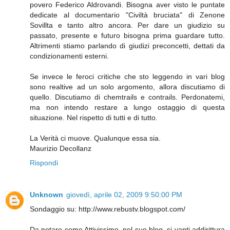
povero Federico Aldrovandi. Bisogna aver visto le puntate
dedicate al documentario "Civiltà bruciata" di Zenone
Sovillta e tanto altro ancora. Per dare un giudizio su
passato, presente e futuro bisogna prima guardare tutto.
Altrimenti stiamo parlando di giudizi preconcetti, dettati da
condizionamenti esterni.
Se invece le feroci critiche che sto leggendo in vari blog
sono realtive ad un solo argomento, allora discutiamo di
quello. Discutiamo di chemtrails e contrails. Perdonatemi,
ma non intendo restare a lungo ostaggio di questa
situazione. Nel rispetto di tutti e di tutto.
La Verità ci muove. Qualunque essa sia.
Maurizio Decollanz
Rispondi
Unknown
giovedì, aprile 02, 2009 9:50:00 PM
Sondaggio su: http://www.rebustv.blogspot.com/
Da notare come Attivissimo, nel suo blog, si vanti addirittura