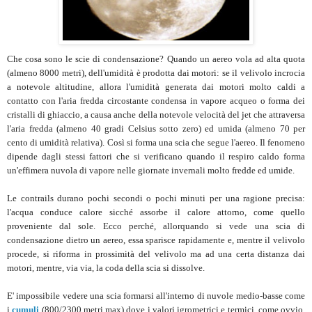
Che cosa sono le scie di condensazione? Quando un aereo vola ad alta quota
(almeno 8000 metri), dell'umidità è prodotta dai motori: se il velivolo incrocia
a notevole altitudine, allora l'umidità generata dai motori molto caldi a
contatto con l'aria fredda circostante condensa in vapore acqueo o forma dei
cristalli di ghiaccio, a causa anche della notevole velocità del jet che attraversa
l'aria fredda (almeno 40 gradi Celsius sotto zero) ed umida (almeno 70 per
cento di umidità relativa). Così si forma una scia che segue l'aereo. Il fenomeno
dipende dagli stessi fattori che si verificano quando il respiro caldo forma
un'effimera nuvola di vapore nelle giornate invernali molto fredde ed umide.
Le contrails durano pochi secondi o pochi minuti per una ragione precisa:
l'acqua conduce calore sicché assorbe il calore attorno, come quello
proveniente dal sole. Ecco perché, allorquando si vede una scia di
condensazione dietro un aereo, essa sparisce rapidamente e, mentre il velivolo
procede, si riforma in prossimità del velivolo ma ad una certa distanza dai
motori, mentre, via via, la coda della scia si dissolve.
E' impossibile vedere una scia formarsi all'interno di nuvole medio-basse come
i
cumuli
(800/2300 metri max) dove i valori igrometrici e termici, come ovvio,