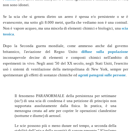
non sono idonei.
Se la scia che si genera dietro un aereo è spessa e/o persistente o se è
evanescente, ma sotto gli 8.000 metri, quella che vediamo non è una contrail.
Non è vapore acqueo, ma una miscela di elementi chimici e biologici, una
scia
tossica
.
Dopo la Seconda guerra mondiale, come ammesso anche dal governo
britannico, l'aviazione del Regno Unito
diffuse sulla popolazione
inconsapevole decine di elementi e composti chimici nell'ambito di
esperimenti in vivo. Negli anni '50 del XX secolo, negli Stati Uniti, l'esercito
usò i sistemi di ventilazione della metropolitana di New York, sempre per
sperimentare gli effetti di sostanze chimiche ed
agenti patogeni sulle persone
.
Il fenomeno PARANORMALE della persistenza per settimane
(sic!) di una scia di condensa è una petizione di principio non
supportata assolutamente dalla fisica. In pratica, è una
menzogna creata ad arte per coprire le operazioni clandestine
(notturne e diurne) di aerosol.
Le scie possono più o meno durare nel tempo, a seconda della
stabilità dell’aria e della quantità di vapore presente.” [Girolamo