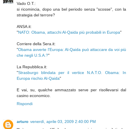
Vado O.T.:
si ricomincia, dopo una bel periodo senza "scosse", con la
strategia del terrore?
ANSA.it:
"
NATO: Obama, attacchi Al-Qaida più probabili in Europa
"
Corriere della Sera.it:
"
Obama avverte l'Europa: Al-Qaida può attaccare da voi più
che negli U.S.A.?
"
La Repubblica.it:
"
Strasburgo blindata per il vertice N.A.T.O. Obama: In
Europa rischio Al-Qaida
"
E vai, su, qualche ammazzato serve per risollevarsi dal
casino economico.
Rispondi
arturo
venerdì, aprile 03, 2009 2:40:00 PM