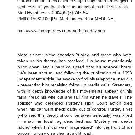
Chronic barium intoxication disrupts sulphated proteoglycan
synthesis: a hypothesis for the origins of multiple sclerosis.
Med Hypotheses. 2004;62(5):746-54.
PMID: 15082100 [PubMed - indexed for MEDLINE]
http://www.markpurdey.com/mark_purdey.htm
More sinister is the attention Purdey, and those who have
taken up his theory, has received. His house mysteriously
burnt down, and a barn collapsed onto his science library.
He's been shot at, and following the publication of a 1993
Independent article, he awoke to find his telephone lines cut
- preventing him receiving follow up media calls. Strangers,
with in depth knowledge of his movements appear on his
farm, freak his wife out and tail him when he travels. The
solicitor who defended Purdey's High Court action died
when his car went inexplicably out of control. Purdey's vet
(who said this theory should be taken seriously) was killed
in what the local rag described as: 'Mystery vet death
riddle,' when his car was 'magnetised' into the front of an
oncoming lorry on a clear straight road.