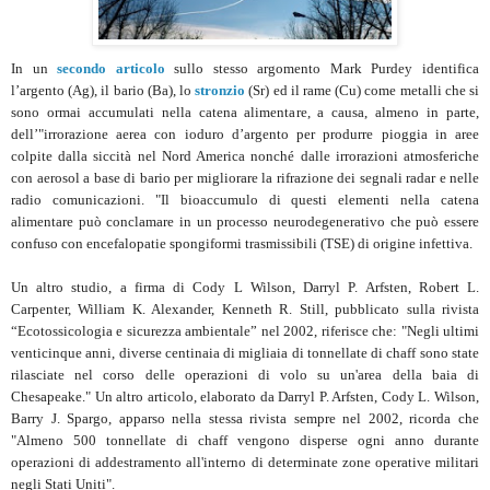
In un
secondo articolo
sullo stesso argomento Mark Purdey identifica
l’argento (Ag), il bario (Ba), lo
stronzio
(Sr) ed il rame (Cu) come metalli che si
sono ormai accumulati nella catena alimentare, a causa, almeno in parte,
dell’"irrorazione aerea con ioduro d’argento per produrre pioggia in aree
colpite dalla siccità nel Nord America nonché dalle irrorazioni atmosferiche
con aerosol a base di bario per migliorare la rifrazione dei segnali radar e nelle
radio comunicazioni. "Il bioaccumulo di questi elementi nella catena
alimentare può conclamare in un processo neurodegenerativo che può essere
confuso con encefalopatie spongiformi trasmissibili (TSE) di origine infettiva.
Un altro studio, a firma di Cody L Wilson, Darryl P. Arfsten, Robert L.
Carpenter, William K. Alexander, Kenneth R. Still, pubblicato sulla rivista
“Ecotossicologia e sicurezza ambientale” nel 2002, riferisce che: "Negli ultimi
venticinque anni, diverse centinaia di migliaia di tonnellate di chaff sono state
rilasciate nel corso delle operazioni di volo su un'area della baia di
Chesapeake." Un altro articolo, elaborato da Darryl P. Arfsten, Cody L. Wilson,
Barry J. Spargo, apparso nella stessa rivista sempre nel 2002, ricorda che
"Almeno 500 tonnellate di chaff vengono disperse ogni anno durante
operazioni di addestramento all'interno di determinate zone operative militari
negli Stati Uniti".