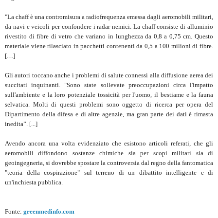
"La chaff è una contromisura a radiofrequenza emessa dagli aeromobili militari,
da navi e veicoli per confondere i radar nemici. La chaff consiste di alluminio
rivestito di fibre di vetro che variano in lunghezza da 0,8 a 0,75 cm. Questo
materiale viene rilasciato in pacchetti contenenti da 0,5 a 100 milioni di fibre.
[…]
Gli autori toccano anche i problemi di salute connessi alla diffusione aerea dei
succitati inquinanti. "Sono state sollevate preoccupazioni circa l'impatto
sull'ambiente e la loro potenziale tossicità per l'uomo, il bestiame e la fauna
selvatica. Molti di questi problemi sono oggetto di ricerca per opera del
Dipartimento della difesa e di altre agenzie, ma gran parte dei dati è rimasta
inedita”. [...]
Avendo ancora una volta evidenziato che esistono articoli referati, che gli
aeromobili diffondono sostanze chimiche sia per scopi militari sia di
geoingegneria, si dovrebbe spostare la controversia dal regno della fantomatica
"teoria della cospirazione" sul terreno di un dibattito intelligente e di
un'inchiesta pubblica.
Fonte:
greenmedinfo.com