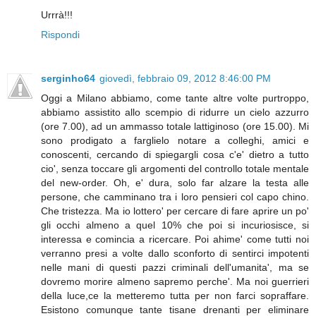
Urrrà!!!
Rispondi
serginho64
giovedì, febbraio 09, 2012 8:46:00 PM
Oggi a Milano abbiamo, come tante altre volte purtroppo,
abbiamo assistito allo scempio di ridurre un cielo azzurro
(ore 7.00), ad un ammasso totale lattiginoso (ore 15.00). Mi
sono prodigato a farglielo notare a colleghi, amici e
conoscenti, cercando di spiegargli cosa c'e' dietro a tutto
cio', senza toccare gli argomenti del controllo totale mentale
del new-order. Oh, e' dura, solo far alzare la testa alle
persone, che camminano tra i loro pensieri col capo chino.
Che tristezza. Ma io lottero' per cercare di fare aprire un po'
gli occhi almeno a quel 10% che poi si incuriosisce, si
interessa e comincia a ricercare. Poi ahime' come tutti noi
verranno presi a volte dallo sconforto di sentirci impotenti
nelle mani di questi pazzi criminali dell'umanita', ma se
dovremo morire almeno sapremo perche'. Ma noi guerrieri
della luce,ce la metteremo tutta per non farci sopraffare.
Esistono comunque tante tisane drenanti per eliminare