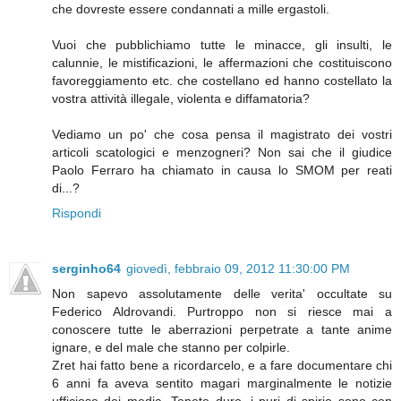
che dovreste essere condannati a mille ergastoli.
Vuoi che pubblichiamo tutte le minacce, gli insulti, le
calunnie, le mistificazioni, le affermazioni che costituiscono
favoreggiamento etc. che costellano ed hanno costellato la
vostra attività illegale, violenta e diffamatoria?
Vediamo un po' che cosa pensa il magistrato dei vostri
articoli scatologici e menzogneri? Non sai che il giudice
Paolo Ferraro ha chiamato in causa lo SMOM per reati
di...?
Rispondi
serginho64
giovedì, febbraio 09, 2012 11:30:00 PM
Non sapevo assolutamente delle verita' occultate su
Federico Aldrovandi. Purtroppo non si riesce mai a
conoscere tutte le aberrazioni perpetrate a tante anime
ignare, e del male che stanno per colpirle.
Zret hai fatto bene a ricordarcelo, e a fare documentare chi
6 anni fa aveva sentito magari marginalmente le notizie
ufficiose dei media. Tenete duro, i puri di spirio sono con