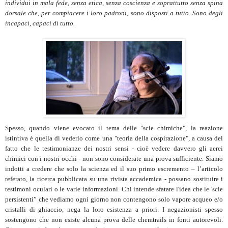
individui in mala fede, senza etica, senza coscienza e soprattutto senza spina
dorsale che, per compiacere i loro padroni, sono disposti a tutto. Sono degli
incapaci, capaci di tutto.
Spesso, quando viene evocato il tema delle "scie chimiche", la reazione
istintiva è quella di vederlo come una "teoria della cospirazione", a causa del
fatto che le testimonianze dei nostri sensi - cioè vedere davvero gli aerei
chimici con i nostri occhi - non sono considerate una prova sufficiente. Siamo
indotti a credere che solo la scienza ed il suo primo escremento – l’articolo
referato, la ricerca pubblicata su una rivista accademica - possano sostituire i
testimoni oculari o le varie informazioni. Chi intende sfatare l'idea che le 'scie
persistenti” che vediamo ogni giorno non contengono solo vapore acqueo e/o
cristalli di ghiaccio, nega la loro esistenza a priori. I negazionisti spesso
sostengono che non esiste alcuna prova delle chemtrails in fonti autorevoli.