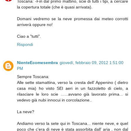
Toscana: -Fin dal primo mattino, scie di tutti i tipi, a cercare
la copertura totale (che è quasi arrivata).
Domani vedremo se la neve promessa dai meteo corrotti
arriverà oppure no!
Ciao a "tutti".
Rispondi
NienteEcomesembra
giovedì, febbraio 09, 2012 1:51:00
PM
Sempre Toscana:
Alle sette stamattina, verso la cresta dell' Appenino ( dietro
casa mia) ho visto SEI aeri in un fazzoletto di cielo, a
rilasciare le loro scie …...avvano già lavorato prima... si
vedevo già nubi innocui in corcolazione..
La neve?
Andiamo verso la sete qui in Toscana... niente neve, e quel
poco che c'era di neve è stata assorbita dall' aria , non dal