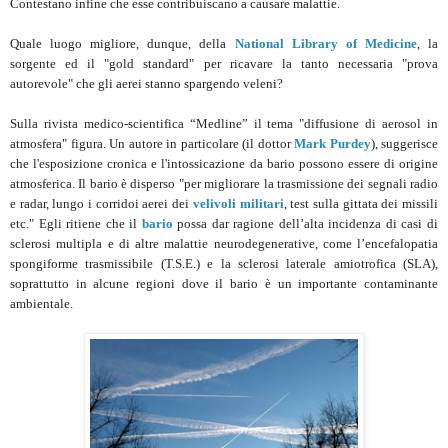
Contestano infine che esse contribuiscano a causare malattie.
Quale luogo migliore, dunque, della
National Library of Medicine
, la
sorgente ed il "gold standard" per ricavare la tanto necessaria "prova
autorevole" che gli aerei stanno spargendo veleni?
Sulla rivista medico-scientifica “Medline” il tema "diffusione di aerosol in
atmosfera" figura. Un autore in particolare (il dottor
Mark Purdey
), suggerisce
che l'esposizione cronica e l'intossicazione da bario possono essere di origine
atmosferica. Il bario è disperso "per migliorare la trasmissione dei segnali radio
e radar, lungo i corridoi aerei dei
velivoli militari
, test sulla gittata dei missili
etc." Egli ritiene che il
bario
possa dar ragione dell’alta incidenza di casi di
sclerosi multipla e di altre malattie neurodegenerative, come l’encefalopatia
spongiforme trasmissibile (T.S.E.) e la sclerosi laterale amiotrofica (SLA),
soprattutto in alcune regioni dove il bario è un importante contaminante
ambientale.