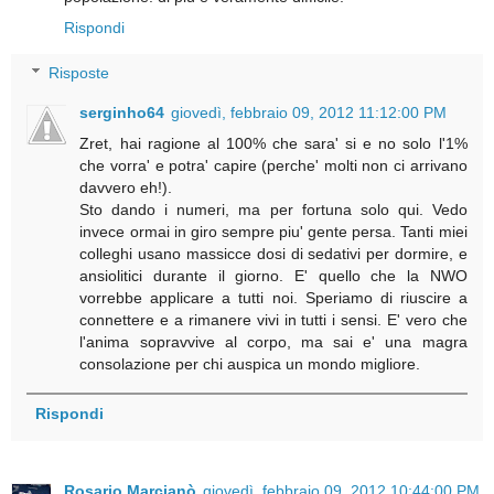
Rispondi
Risposte
serginho64
giovedì, febbraio 09, 2012 11:12:00 PM
Zret, hai ragione al 100% che sara' si e no solo l'1%
che vorra' e potra' capire (perche' molti non ci arrivano
davvero eh!).
Sto dando i numeri, ma per fortuna solo qui. Vedo
invece ormai in giro sempre piu' gente persa. Tanti miei
colleghi usano massicce dosi di sedativi per dormire, e
ansiolitici durante il giorno. E' quello che la NWO
vorrebbe applicare a tutti noi. Speriamo di riuscire a
connettere e a rimanere vivi in tutti i sensi. E' vero che
l'anima sopravvive al corpo, ma sai e' una magra
consolazione per chi auspica un mondo migliore.
Rispondi
Rosario Marcianò
giovedì, febbraio 09, 2012 10:44:00 PM