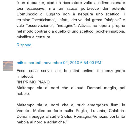
è un debunker, cioè un ricercatore volto a ridimensionare
tesi eccessive, ma un rauco portavoce dei potenti.
L'omuncolo di Lugano non è neppure uno scettico: il
termine "scetticismo", infatti, deriva dal greco "sképsis" e
vale "osservazione", "indagine". Attivissimo opera proprio
nel modo contrario a quello di uno scettico, poiché insabbia,
mistifica e censura.
Rispondi
mike
martedì, novembre 02, 2010 6:54:00 PM
Ecco cosa scrive sui bollettini online il menzognero
ilmeteo.it
"IN PRIMO PIANO
Maltempo sia al nord che al sud. Domani meglio, poi
nebbie.
Maltempo sia al nord che al sud: emergenza fiumi in
Veneto. Maltempo forte sulla Puglia, Lucania, Calabria.
Domani piogge al sud e Sicilia, Romagna-Venezie, poi tanta
nebbia al nord e adriatiche."