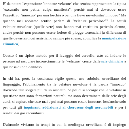
E' da notare l'espressione "innocue velature" che sembra rappresentare la tipica
"excusatio non petita, culpa manifesta": perché mai si dovrebbe usare
l'aggettivo "innocuo" per una foschia o per una lieve nuvolosità? Innocuo? Ma
quando mai abbiamo sentito parlare di "velature pericolose"? Le sottili
velature nuvolose (quelle vere) non hanno mai costituito pericolo alcuno,
anche perché non possono essere foriere di piogge torrenziali (a differenza di
quelle devastanti cui assistiamo sempre più spesso, complice la
manipolazione
climatica
).
Questo è un tipico metodo per il lavaggio del cervello, atto ad indurre le
persone ad associare inconsciamente le "velature" create dalle
scie chimiche
a
qualcosa di non dannoso.
In chi ha, però, la coscienza vigile questo uso subdolo, orwelliano del
linguaggio, l'abbinamento tra le velature nuvolose è la parola "innocuo"
dovrebbe fare sorgere più di un sospetto. Se poi ci si accorge che le velature in
questione non sono formazioni naturali, ma sono determinate dalle scie degli
aerei, si capisce che esse mai e poi mai possono essere innocue, foss'anche solo
per tutti gli
inquinanti addizionati al cherosene degli aeromobili
e per i
residui dai gas incombusti.
D'altronde viviamo in tempi in cui la neolingua orwelliana è di impiego