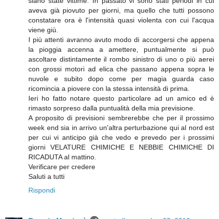
siano state vittime. In passato vi sono stati periodi in cui
aveva già piovuto per giorni, ma quello che tutti possono
constatare ora è l'intensità quasi violenta con cui l'acqua
viene giù.
I più attenti avranno avuto modo di accorgersi che appena
la pioggia accenna a amettere, puntualmente si può
ascoltare distintamente il rombo sinistro di uno o più aerei
con grossi motori ad elica che passano appena sopra le
nuvole e subito dopo come per magia guarda caso
ricomincia a piovere con la stessa intensità di prima.
Ieri ho fatto notare questo particolare ad un amico ed è
rimasto sorpreso dalla puntualità della mia previsione.
A proposito di previsioni sembrerebbe che per il prossimo
week end sia in arrivo un'altra perturbazione qui al nord est
per cui vi anticipo già che vedo e prevedo per i prossimi
giorni VELATURE CHIMICHE E NEBBIE CHIMICHE DI
RICADUTA al mattino.
Verificare per credere
Saluti a tutti
Rispondi