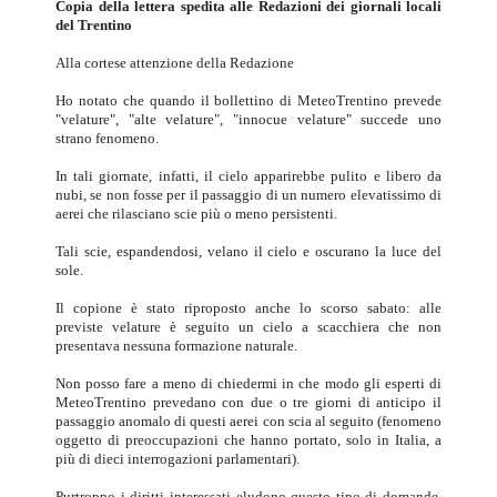
Copia della lettera spedita alle Redazioni dei giornali locali
del Trentino
Alla cortese attenzione della Redazione
Ho notato che quando il bollettino di MeteoTrentino prevede
"velature", "alte velature", "innocue velature" succede uno
strano fenomeno.
In tali giornate, infatti, il cielo apparirebbe pulito e libero da
nubi, se non fosse per il passaggio di un numero elevatissimo di
aerei che rilasciano scie più o meno persistenti.
Tali scie, espandendosi, velano il cielo e oscurano la luce del
sole.
Il copione è stato riproposto anche lo scorso sabato: alle
previste velature è seguito un cielo a scacchiera che non
presentava nessuna formazione naturale.
Non posso fare a meno di chiedermi in che modo gli esperti di
MeteoTrentino prevedano con due o tre giorni di anticipo il
passaggio anomalo di questi aerei con scia al seguito (fenomeno
oggetto di preoccupazioni che hanno portato, solo in Italia, a
più di dieci interrogazioni parlamentari).
Purtroppo i diritti interessati eludono questo tipo di domande,