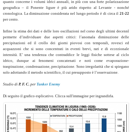
quanto concerne i volumi idrici annuali, in più con una forte polarizzazione
geografica – il Ponente ligure è più arido rispetto al Levante - nonché
cronologica. La diminuzione considerata nel lungo periodo è di circa il
21
-
22
per cento.
Infine la stima dei dati e delle loro oscillazioni nel corso degli ultimi decennî
permette d’individuare due aspetti critici: l’anomala diminuzione delle
precipitazioni ed il crollo dei giorni piovosi con temporali, rovesci ed
acquazzoni che si sono concentrati in eventi brevi, rari e di eccezionale
intensità. E’ una tendenza che contraddice le leggi fisiche sottese al ciclo
idrico, dunque ai fenomeni concatenati e noti come evaporazione-
traspirazione, condensazione, precipitazione. Sono irregolarità che si spiegano
solo adottando il metodo scientifico, il cui presupposto è l’osservazione.
Studio di
P. F. C.
per
Tanker Enemy
Di seguito il grafico esplicativo. Clicca sull'immagine per ingrandirla.