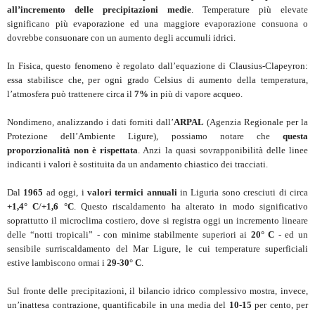
all’incremento delle precipitazioni medie
. Temperature più elevate
significano più evaporazione ed una maggiore evaporazione consuona o
dovrebbe consuonare con un aumento degli accumuli idrici.
In Fisica, questo fenomeno è regolato dall’equazione di Clausius-Clapeyron:
essa stabilisce che, per ogni grado Celsius di aumento della temperatura,
l’atmosfera può trattenere circa il
7%
in più di vapore acqueo.
Nondimeno, analizzando i dati forniti dall’
ARPAL
(Agenzia Regionale per la
Protezione dell’Ambiente Ligure), possiamo notare che
questa
proporzionalità non è rispettata
. Anzi la quasi sovrapponibilità delle linee
indicanti i valori è sostituita da un andamento chiastico dei tracciati.
Dal
1965
ad oggi, i
valori termici annuali
in Liguria sono cresciuti di circa
+1,4° C
/
+1,6 °C
. Questo riscaldamento ha alterato in modo significativo
soprattutto il microclima costiero, dove si registra oggi un incremento lineare
delle “notti tropicali” - con minime stabilmente superiori ai
20° C
- ed un
sensibile surriscaldamento del Mar Ligure, le cui temperature superficiali
estive lambiscono ormai i
29
-
30° C
.
Sul fronte delle precipitazioni, il bilancio idrico complessivo mostra, invece,
un’inattesa contrazione, quantificabile in una media del
10
-
15
per cento, per