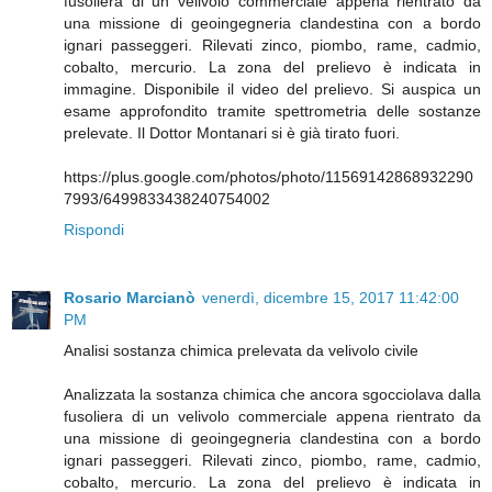
fusoliera di un velivolo commerciale appena rientrato da
una missione di geoingegneria clandestina con a bordo
ignari passeggeri. Rilevati zinco, piombo, rame, cadmio,
cobalto, mercurio. La zona del prelievo è indicata in
immagine. Disponibile il video del prelievo. Si auspica un
esame approfondito tramite spettrometria delle sostanze
prelevate. Il Dottor Montanari si è già tirato fuori.
https://plus.google.com/photos/photo/11569142868932290
7993/6499833438240754002
Rispondi
Rosario Marcianò
venerdì, dicembre 15, 2017 11:42:00
PM
Analisi sostanza chimica prelevata da velivolo civile
Analizzata la sostanza chimica che ancora sgocciolava dalla
fusoliera di un velivolo commerciale appena rientrato da
una missione di geoingegneria clandestina con a bordo
ignari passeggeri. Rilevati zinco, piombo, rame, cadmio,
cobalto, mercurio. La zona del prelievo è indicata in