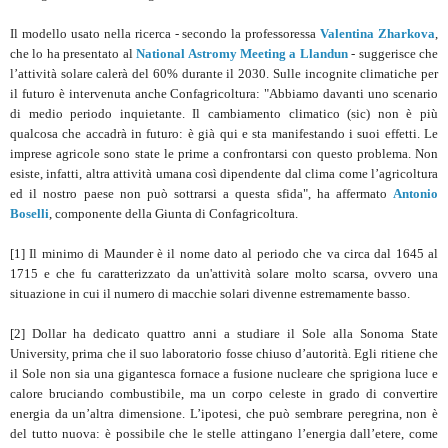
Il modello usato nella ricerca - secondo la professoressa
Valentina Zharkova
,
che lo ha presentato al
National Astromy Meeting a Llandun
- suggerisce che
l’attività solare calerà del 60% durante il 2030. Sulle incognite climatiche per
il futuro è intervenuta anche Confagricoltura: "Abbiamo davanti uno scenario
di medio periodo inquietante. Il cambiamento climatico (sic) non è più
qualcosa che accadrà in futuro: è già qui e sta manifestando i suoi effetti. Le
imprese agricole sono state le prime a confrontarsi con questo problema. Non
esiste, infatti, altra attività umana così dipendente dal clima come l’agricoltura
ed il nostro paese non può sottrarsi a questa sfida", ha affermato
Antonio
Boselli
, componente della Giunta di Confagricoltura.
[1] Il minimo di Maunder è il nome dato al periodo che va circa dal 1645 al
1715 e che fu caratterizzato da un'attività solare molto scarsa, ovvero una
situazione in cui il numero di macchie solari divenne estremamente basso.
[2] Dollar ha dedicato quattro anni a studiare il Sole alla Sonoma State
University, prima che il suo laboratorio fosse chiuso d’autorità. Egli ritiene che
il Sole non sia una gigantesca fornace a fusione nucleare che sprigiona luce e
calore bruciando combustibile, ma un corpo celeste in grado di convertire
energia da un’altra dimensione. L’ipotesi, che può sembrare peregrina, non è
del tutto nuova: è possibile che le stelle attingano l’energia dall’etere, come