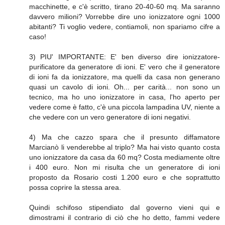
macchinette, e c'è scritto, tirano 20-40-60 mq. Ma saranno
davvero milioni? Vorrebbe dire uno ionizzatore ogni 1000
abitanti? Ti voglio vedere, contiamoli, non spariamo cifre a
caso!
3) PIU' IMPORTANTE: E' ben diverso dire ionizzatore-
purificatore da generatore di ioni. E' vero che il generatore
di ioni fa da ionizzatore, ma quelli da casa non generano
quasi un cavolo di ioni. Oh... per carità... non sono un
tecnico, ma ho uno ionizzatore in casa, l'ho aperto per
vedere come è fatto, c'è una piccola lampadina UV, niente a
che vedere con un vero generatore di ioni negativi.
4) Ma che cazzo spara che il presunto diffamatore
Marcianò li venderebbe al triplo? Ma hai visto quanto costa
uno ionizzatore da casa da 60 mq? Costa mediamente oltre
i 400 euro. Non mi risulta che un generatore di ioni
proposto da Rosario costi 1.200 euro e che soprattutto
possa coprire la stessa area.
Quindi schifoso stipendiato dal governo vieni qui e
dimostrami il contrario di ciò che ho detto, fammi vedere