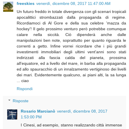
freeskies
venerdì, dicembre 08, 2017 11:47:00 AM
Un futuro freddo in totale divergenza con gli scenari tropicali
apocalittici strombazzati dalla propaganda di regime.
Ricordiamoci di Al Gore e della sua celebre 'mazza da
hockey'! Il gelo prossimo venturo però potrebbe comunque
calare nella siccità. Ciò dipenderà anche dalle
manipolazioni ben note, soprattutto per quanto riguarda le
correnti a getto. Infine vorrei ricordare che i più grandi
investimenti immobiliari degli ultimi vent'anni sono stati
indirizzati alla fascia calda del pianeta, prossima
all'equatore, ed a livello del mare, in barba alla propaganda
ed allo spauracchio di un innalzamento vertiginoso dei livelli
dei mari. Evidentemente qualcuno, ai piani alti, la sa lunga
... ciao
Rispondi
Risposte
Rosario Marcianò
venerdì, dicembre 08, 2017
1:53:00 PM
I Cinesi, ad esempio, stanno realizzando città immense