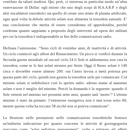
ventilato da taluni studiosi. Qui, però, ci interessa in particolar modo un’altra
osservazione di Dollar: egli ritiene che uno degli scopi di H.A.A.R.P. e degli
altri riscaldatori ionosferici sia quello di creare uno strato di plasma artificiale,
ogni qual volta la debole attività solare non alimenta la ionosfera naturale. E’
una conclusione che merita di essere considerata ed approfondita, perché
conferma quanto sappiamo a proposito degli interventi ad opera dei militari
per cui la ionosfera è indispensabile ai fini delle comunicazioni radio.
Dichiara l’astronomo: “Sono cicli di ventidue anni, di inattività e di attività.
Un ciclo cominciò agli albori del Rinascimento. Un picco si verificò durante la
Seconda guerra mondiale ed ora nel ciclo 24 il Sole si addormenta, non crea la
ionosfera, come se le fasi solari stessero per finire. Oggi il flusso solare è 140
circa e dovrebbe essere almeno 200: ora l’astro lavora a metà potenza per
questa parte del ciclo, quindi non genera la ionosfera utile per comunicare. Col
minimo solare si indebolisce così lo spettro radio: adesso siamo al massimo
solare e non è meglio del minimo. Perciò la domanda è la seguente: quando il
Sole entrerà nel minimo nei prossimi sette anni, quanto sarà ‘morto’? L'ultimo
minimo è stato da primato: l’emissione energetica non è mai scesa sotto 60,
mentre questa volta ha toccato 58 sicché non si poteva comunicare".
La flessione nelle prestazioni nelle comunicazioni ionosferiche fornisce
un'indiretta indicazione per quanto concerne le attività di geoingegneria
spacciate come "solar radiation management", volte a mitigare gli effetti