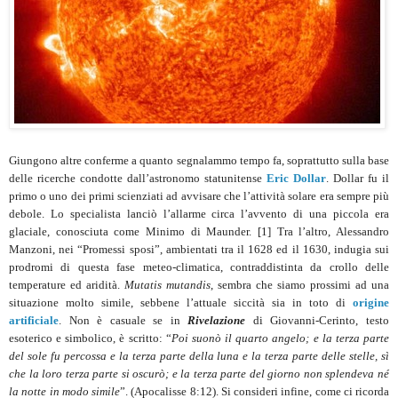
Giungono altre conferme a quanto segnalammo tempo fa, soprattutto sulla base
delle ricerche condotte dall’astronomo statunitense
Eric Dollar
. Dollar fu il
primo o uno dei primi scienziati ad avvisare che l’attività solare era sempre più
debole. Lo specialista lanciò l’allarme circa l’avvento di una piccola era
glaciale, conosciuta come Minimo di Maunder. [1] Tra l’altro, Alessandro
Manzoni, nei “Promessi sposi”, ambientati tra il 1628 ed il 1630, indugia sui
prodromi di questa fase meteo-climatica, contraddistinta da crollo delle
temperature ed aridità.
Mutatis mutandis
, sembra che siamo prossimi ad una
situazione molto simile, sebbene l’attuale siccità sia in toto di
origine
artificiale
. Non è casuale se in
Rivelazione
di Giovanni-Cerinto, testo
esoterico e simbolico, è scritto: “
Poi suonò il quarto angelo; e la terza parte
del sole fu percossa e la terza parte della luna e la terza parte delle stelle, sì
che la loro terza parte si oscurò; e la terza parte del giorno non splendeva né
la notte in modo simile
”. (Apocalisse 8:12). Si consideri infine, come ci ricorda