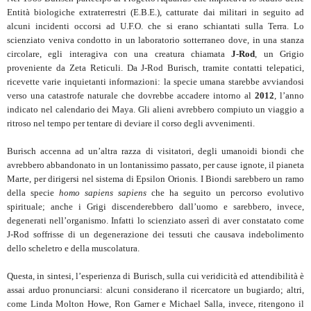
Entità biologiche extraterrestri (E.B.E.), catturate dai militari in seguito ad
alcuni incidenti occorsi ad U.F.O. che si erano schiantati sulla Terra. Lo
scienziato veniva condotto in un laboratorio sotterraneo dove, in una stanza
circolare, egli interagiva con una creatura chiamata
J-Rod
, un Grigio
proveniente da Zeta Reticuli. Da J-Rod Burisch, tramite contatti telepatici,
ricevette varie inquietanti informazioni: la specie umana starebbe avviandosi
verso una catastrofe naturale che dovrebbe accadere intorno al
2012
, l’anno
indicato nel calendario dei Maya. Gli alieni avrebbero compiuto un viaggio a
ritroso nel tempo per tentare di deviare il corso degli avvenimenti.
Burisch accenna ad un’altra razza di visitatori, degli umanoidi biondi che
avrebbero abbandonato in un lontanissimo passato, per cause ignote, il pianeta
Marte, per dirigersi nel sistema di Epsilon Orionis. I Biondi sarebbero un ramo
della specie
homo sapiens sapiens
che ha seguito un percorso evolutivo
spirituale; anche i Grigi discenderebbero dall’uomo e sarebbero, invece,
degenerati nell’organismo. Infatti lo scienziato asserì di aver constatato come
J-Rod soffrisse di un degenerazione dei tessuti che causava indebolimento
dello scheletro e della muscolatura.
Questa, in sintesi, l’esperienza di Burisch, sulla cui veridicità ed attendibilità è
assai arduo pronunciarsi: alcuni considerano il ricercatore un bugiardo; altri,
come Linda Molton Howe, Ron Garner e Michael Salla, invece, ritengono il