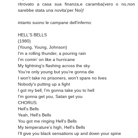
ritrovato a casa sua finanza,e caramba(vero o no,non
sarebbe stata una novita'per Noi)!
intanto suono le campane dell'inferno:
HELL'S BELLS
(1980)
(Young, Young, Johnson)
I'm a rolling thunder, a pouring rain
I'm comin' on like a hurricane
My lightning's flashing across the sky
You're only young but you're gonna die
I won't take no prisoners, won't spare no lives
Nobody's putting up a fight
I got my bell, I'm gonna take you to hell
I'm gonna get you, Satan get you
CHORUS:
Hell's Bells
Yeah, Hell's Bells
You got me ringing Hell's Bells
My temperature's high, Hell's Bells
I'll give you black sensations up and down your spine