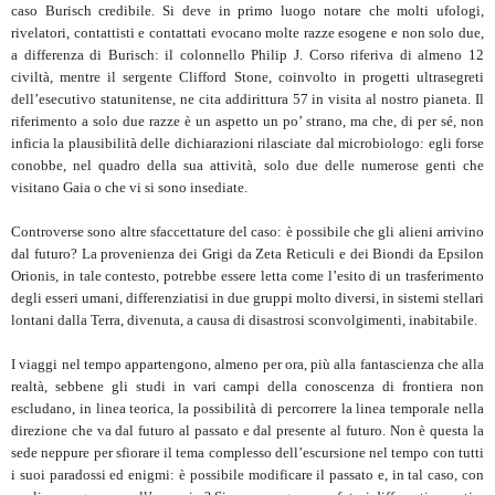
caso Burisch credibile. Si deve in primo luogo notare che molti ufologi,
rivelatori, contattisti e contattati evocano molte razze esogene e non solo due,
a differenza di Burisch: il colonnello Philip J. Corso riferiva di almeno 12
civiltà, mentre il sergente Clifford Stone, coinvolto in progetti ultrasegreti
dell’esecutivo statunitense, ne cita addirittura 57 in visita al nostro pianeta. Il
riferimento a solo due razze è un aspetto un po’ strano, ma che, di per sé, non
inficia la plausibilità delle dichiarazioni rilasciate dal microbiologo: egli forse
conobbe, nel quadro della sua attività, solo due delle numerose genti che
visitano Gaia o che vi si sono insediate.
Controverse sono altre sfaccettature del caso: è possibile che gli alieni arrivino
dal futuro? La provenienza dei Grigi da Zeta Reticuli e dei Biondi da Epsilon
Orionis, in tale contesto, potrebbe essere letta come l’esito di un trasferimento
degli esseri umani, differenziatisi in due gruppi molto diversi, in sistemi stellari
lontani dalla Terra, divenuta, a causa di disastrosi sconvolgimenti, inabitabile.
I viaggi nel tempo appartengono, almeno per ora, più alla fantascienza che alla
realtà, sebbene gli studi in vari campi della conoscenza di frontiera non
escludano, in linea teorica, la possibilità di percorrere la linea temporale nella
direzione che va dal futuro al passato e dal presente al futuro. Non è questa la
sede neppure per sfiorare il tema complesso dell’escursione nel tempo con tutti
i suoi paradossi ed enigmi: è possibile modificare il passato e, in tal caso, con