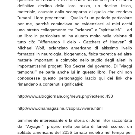
definitivo declino della loro razza, un declino fisico,
materiale, causato dalla scomparsa di quello che rendeva
"umani" i loro progenitori... Quello fu un periodo particolare
per me, perchè cominciava ad evidenziarsi ai miei occhi
uno stretto collegamento tra "scienza" e "spiritualità"... ed
un libro in particolare mi ha aiutato molto nella visione di
tutto ciò: "Afferrando il cielo - Catchers of Heaven" di
Michael Wolf, scienziato americano di altissimo livello
formatosi in neurologia, biogenetica, fisica teoretica ed altre
materie importanti e coinvolto nello studio degli alieni in
importantissimi progetti Top Secret del governo. Di "viaggi
temporali" ne parla anche lui in questo libro. Per chi non
conoscesse questo personaggio lascio qui dei link che
rimandano a contenuti significativi:
http://www.altrogiornale.org/news.php?extend.493
http://www.dnamagazine.it/sopravvivere.html
Similmente interessante è la storia di John Titor raccontata
da "Voyager", proprio nella puntata di lunedì scorso: un
soldato americano del 2036 tornato indietro nel tempo per