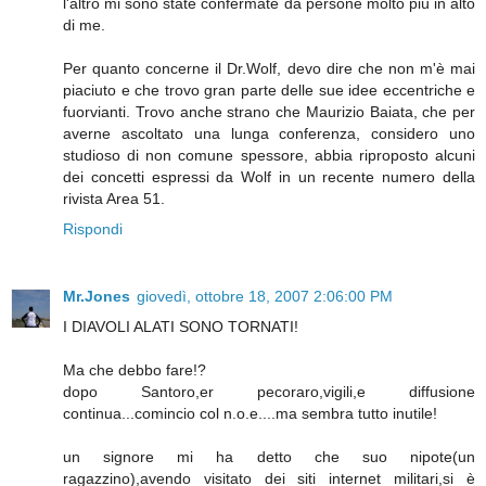
l'altro mi sono state confermate da persone molto più in alto
di me.
Per quanto concerne il Dr.Wolf, devo dire che non m'è mai
piaciuto e che trovo gran parte delle sue idee eccentriche e
fuorvianti. Trovo anche strano che Maurizio Baiata, che per
averne ascoltato una lunga conferenza, considero uno
studioso di non comune spessore, abbia riproposto alcuni
dei concetti espressi da Wolf in un recente numero della
rivista Area 51.
Rispondi
Mr.Jones
giovedì, ottobre 18, 2007 2:06:00 PM
I DIAVOLI ALATI SONO TORNATI!
Ma che debbo fare!?
dopo Santoro,er pecoraro,vigili,e diffusione
continua...comincio col n.o.e....ma sembra tutto inutile!
un signore mi ha detto che suo nipote(un
ragazzino),avendo visitato dei siti internet militari,si è