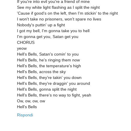
If you're into evil you're a friend of mine
See my white light flashing as I split the night
'Cause if good's on the left, then I'm stickin' to the right
I won't take no prisoners, won't spare no lives
Nobody's puttin' up a fight
I got my bell, I'm gonna take you to hell
I'm gonna get you, Satan get you
CHORUS
yeow
Hell's Bells, Satan's comin' to you
Hell's Bells, he's ringing them now
Hell's Bells, the temperature's high
Hell's Bells, across the sky
Hell's Bells, they're takin' you down
Hell's Bells, they're draggin' you around
Hell's Bells, gonna split the night
Hell's Bells, there's no way to fight, yeah
Ow, ow, ow, ow
Hell's Bells
Rispondi