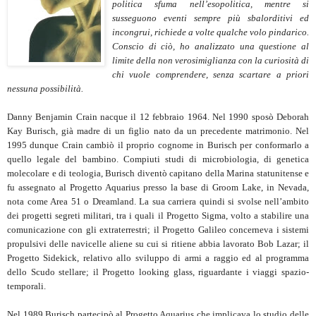
politica sfuma nell’esopolitica, mentre si
susseguono eventi sempre più sbalorditivi ed
incongrui, richiede a volte qualche volo pindarico.
Conscio di ciò, ho analizzato una questione al
limite della non verosimiglianza con la curiosità di
chi vuole comprendere, senza scartare a priori
nessuna possibilità.
Danny Benjamin Crain nacque il 12 febbraio 1964. Nel 1990 sposò Deborah
Kay Burisch, già madre di un figlio nato da un precedente matrimonio. Nel
1995 dunque Crain cambiò il proprio cognome in Burisch per conformarlo a
quello legale del bambino. Compiuti studi di microbiologia, di genetica
molecolare e di teologia, Burisch diventò capitano della Marina statunitense e
fu assegnato al Progetto Aquarius presso la base di Groom Lake, in Nevada,
nota come Area 51 o Dreamland. La sua carriera quindi si svolse nell’ambito
dei progetti segreti militari, tra i quali il Progetto Sigma, volto a stabilire una
comunicazione con gli extraterrestri; il Progetto Galileo concerneva i sistemi
propulsivi delle navicelle aliene su cui si ritiene abbia lavorato Bob Lazar; il
Progetto Sidekick, relativo allo sviluppo di armi a raggio ed al programma
dello Scudo stellare; il Progetto looking glass, riguardante i viaggi spazio-
temporali.
Nel 1989 Burisch partecipò al Progetto Aquarius che implicava lo studio delle