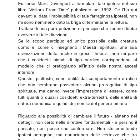
Fu forse Marc Davenport a formulare tale ipotesi nel suo
libro 'Visitors From Time' pubblicato nel 1992. Ce l'ho qui
davanti e, data l'implausibiiltà di tale farraginosa ipotesi, non
mi sono nemmeno dato la briga di terminarne la lettura.
Trattasi di una pura petizione di principio che l'uomo debba
evolvere in tale direzione.
Se lo scopo percipuo ed unico possibile della creatura
uomo è, come ci insegnano i Maestri spirituali, una sua
divinizzazione detta anche in greco 'theosis', non mi pare
che i cosiddetti biondi di tipo nordico corrispondano al
modello che ci prefiggiamo all'inizio della nostra ascesi
interiore.
Queste, piuttosto, sono entità dal comportamento erratico
che non sembrano possedere alcuna prerogativa di tipo
spirituale, ma danno invece l'impressione di essere, come
tutti quanti o quasi i cosiddetti extra-terrestri, delle entità di
natura demonica e quindi dei nemici del genere umano.
Riguardo alla possibilità di cambiare il futuro - almeno nei
dettagli, non certo nelle direttive fondamentali - e persino il
passato, non posso che confermare. Non sto emettendo
ipotesi peregrine, ma enunciando delle certezze che tra