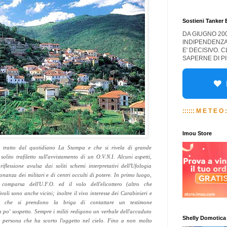
Sostieni Tanker
DA GIUGNO 20
INDIPENDENZA
E' DECISIVO. 
SAPERNE DI PI
:::::: M E T E O :
Imou Store
 tratto dal quotidiano La Stampa e che si rivela di grande
solito trafiletto sull'avvistamento di un O.V.N.I. Alcuni aspetti,
riflessione avulsa dai soliti schemi interpretativi dell'Ufologia
sonanza dei militari e di centri occulti di potere. In primo luogo,
comparsa dell'U.F.O. ed il volo dell'elicottero (altro che
voli sono anche vicini; inoltre il vivo interesse dei Carabinieri e
are che si prendono la briga di contattare un testimone
n po' sospetto. Sempre i militi redigono un verbale dell'accaduto
Shelly Domotica
a persona che ha scorto l'oggetto nel cielo. Fino a non molto