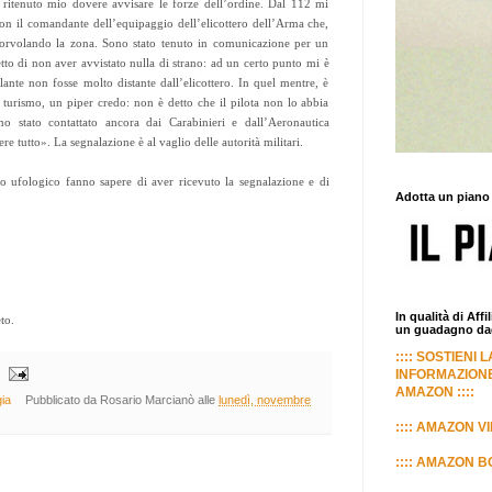
ritenuto mio dovere avvisare le forze dell’ordine. Dal 112 mi
on il comandante dell’equipaggio dell’elicottero dell’Arma che,
sorvolando la zona. Sono stato tenuto in comunicazione per un
to di non aver avvistato nulla di strano: ad un certo punto mi è
ante non fosse molto distante dall’elicottero. In quel mentre, è
turismo, un piper credo: non è detto che il pilota non lo abbia
no stato contattato ancora dai Carabinieri e dall’Aeronautica
e tutto». La segnalazione è al vaglio delle autorità militari.
ro ufologico fanno sapere di aver ricevuto la segnalazione e di
Adotta un piano
In qualità di Aff
to.
un guadagno dagl
:::: SOSTIENI 
INFORMAZIONE
AMAZON ::::
ia
Pubblicato da
Rosario Marcianò
alle
lunedì, novembre
:::: AMAZON VI
:::: AMAZON BO