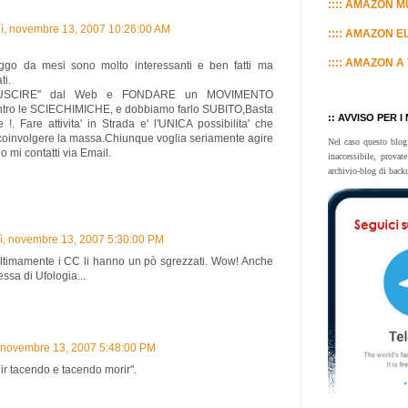
:::: AMAZON MU
ì, novembre 13, 2007 10:26:00 AM
:::: AMAZON E
:::: AMAZON A 
eggo da mesi sono molto interessanti e ben fatti ma
ti.
'USCIRE'' dal Web e FONDARE un MOVIMENTO
ntro le SCIECHIMICHE, e dobbiamo farlo SUBITO,Basta
:: AVVISO PER I
!. Fare attivita' in Strada e' l'UNICA possibilita' che
oinvolgere la massa.Chiunque voglia seriamente agire
Nel caso questo blog
 mi contatti via Email.
inaccessibile, prova
archivio-blog di back
ì, novembre 13, 2007 5:30:00 PM
ltimamente i CC li hanno un pò sgrezzati. Wow! Anche
essa di Ufologia...
 novembre 13, 2007 5:48:00 PM
ir tacendo e tacendo morir".