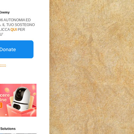
 Enemy
06 AUTONOMIA ED
. IL TUO SOSTEGNO
CLICCA
QUI
PER
U'
:::::
 Solutions