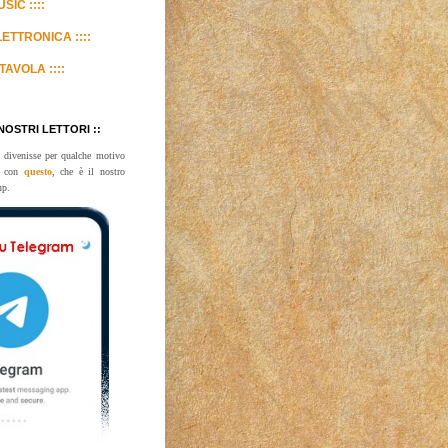
SIC ::::
LETTRONICA ::::
TAVOLA ::::
 NOSTRI LETTORI ::
 divenisse per qualche motivo
te con
questo
, che è il nostro
up.