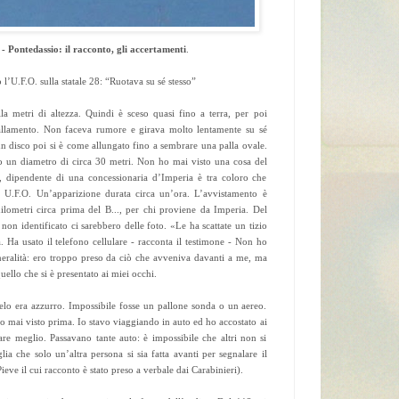
- Pontedassio: il racconto, gli accertamenti
.
l’U.F.O. sulla statale 28: “Ruotava su sé stesso”
la metri di altezza. Quindi è sceso quasi fino a terra, per poi
allamento. Non faceva rumore e girava molto lentamente su sé
un disco poi si è come allungato fino a sembrare una palla ovale.
 un diametro di circa 30 metri. Non ho mai visto una cosa del
, dipendente di una concessionaria d’Imperia è tra coloro che
 U.F.O. Un’apparizione durata circa un’ora. L’avvistamento è
ilometri circa prima del B..., per chi proviene da Imperia. Del
non identificato ci sarebbero delle foto. «Le ha scattate un tizio
. Ha usato il telefono cellulare - racconta il testimone - Non ho
neralità: ero troppo preso da ciò che avveniva davanti a me, ma
uello che si è presentato ai miei occhi.
cielo era azzurro. Impossibile fosse un pallone sonda o un aereo.
 mai visto prima. Io stavo viaggiando in auto ed ho accostato ai
dare meglio. Passavano tante auto: è impossibile che altri non si
ia che solo un’altra persona si sia fatta avanti per segnalare il
ieve il cui racconto è stato preso a verbale dai Carabinieri).