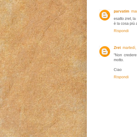
parvatim
mar
esatto zret, l
è la cosa più 
Rispondi
Zret
martedì,
"Non credere
motto.
Ciao
Rispondi