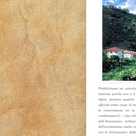
Pubblichiamo un articolo
interesse, poiché non è il 
infatti, meritano qualche 
ufficiale ormai cassa di ri
la concomitanza tra la 
combinazione!) - i due veli
dall’Aeronautica milit
dell'avvistamento risulta u
con le dichiarazioni dell