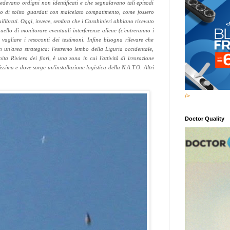
edevano ordigni non identificati e che segnalavano tali episodi
ano di solito guardati con malcelato compatimento, come fossero
squilibrati. Oggi, invece, sembra che i Carabinieri abbiano ricevuto
uello di monitorare eventuali interferenze aliene (c'entreranno i
i vagliare i resoconti dei testimoni. Infine bisogna rilevare che
n un'area strategica: l'estremo lembo della Liguria occidentale,
ita Riviera dei fiori, è una zona in cui l'attività di irrorazione
ssima e dove sorge un'installazione logistica della N.A.T.O. Altri
/>
Doctor Quality