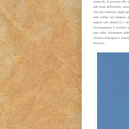
tempo fa, le persone che v
alle forze dell'ordine, er
stati dei visionari, degli 
altri ordini: ad esempio, q
nefasti voli chimici?) e d
l'avvistamento è occorso i
una volta liricamente defin
chimico-biologica è intensi
basi poi...