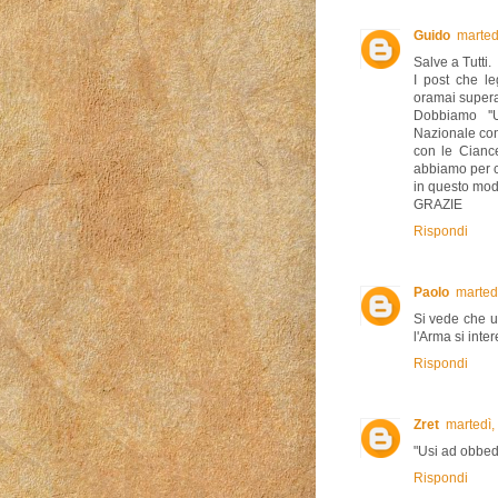
Guido
marted
Salve a Tutti.
I post che l
oramai supera
Dobbiamo '
Nazionale co
con le Ciance 
abbiamo per c
in questo modo
GRAZIE
Rispondi
Paolo
marted
Si vede che u
l'Arma si inter
Rispondi
Zret
martedì,
"Usi ad obbed
Rispondi