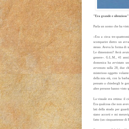
"Era grande e silenzioso" 
Parla un uomo che ha visto 
«Era a circa tre-quattromi
scomparire dietro un avv
stesso. Aveva la forma di 
Le dimensioni? Avrà avuto
genere». G.L.M., 41 anni
domenica ha avvistato un
avvenuto sulla 28, due ch
misterioso oggetto volante 
della mia età, con la barba
pensato a chiedergli le ge
altre persone hanno visto q
La visuale era ottima: il 
Era qualcosa che non avevo
lati della strada per guar
siano accorti e mi meravigl
fatto (un cinquantenne di P