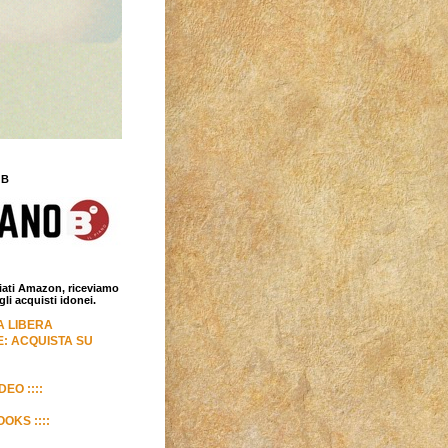
 B
iliati Amazon, riceviamo
i acquisti idonei.
LA LIBERA
: ACQUISTA SU
DEO ::::
OKS ::::