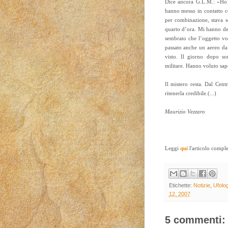
Dice ancora G.L.M.: «Ho 
hanno messo in contatto c
per combinazione, stava 
quarto d’ora. Mi hanno det
sembrato che l’oggetto vol
passato anche un aereo da 
visto. Il giorno dopo so
militare. Hanno voluto saper
Il mistero resta. Dal Cent
ritenerla credibile.(...)
Maurizio Vezzaro
Leggi
qui
l'articolo comple
Etichette:
Notizie
,
Ufolog
12, 2007
5 commenti: