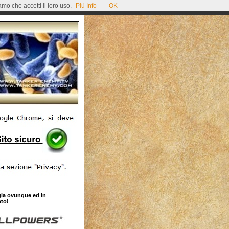
mo che accetti il loro uso.
Più Info
OK
gia ovunque ed in
to!