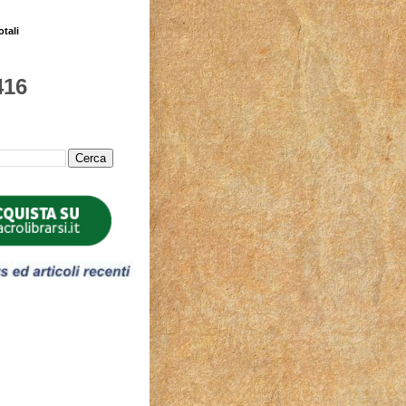
otali
416