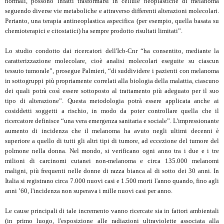
normali, possono infatti trasformarsi in cellule neoplastiche di melanoma
seguendo diverse vie metaboliche e attraverso differenti alterazioni molecolari.
Pertanto, una terapia antineoplastica aspecifica (per esempio, quella basata su
chemioterapici e citostatici) ha sempre prodotto risultati limitati”.
Lo studio condotto dai ricercatori dell'Icb-Cnr “ha consentito, mediante la
caratterizzazione molecolare, cioè analisi molecolari eseguite su ciascun
tessuto tumorale”, prosegue Palmieri, “di suddividere i pazienti con melanoma
in sottogruppi più propriamente correlati alla biologia della malattia, ciascuno
dei quali potrà così essere sottoposto al trattamento più adeguato per il suo
tipo di alterazione”. Questa metodologia potrà essere applicata anche ai
cosiddetti soggetti a rischio, in modo da poter controllare quella che il
ricercatore definisce “una vera emergenza sanitaria e sociale”. L'impressionante
aumento di incidenza che il melanoma ha avuto negli ultimi decenni è
superiore a quello di tutti gli altri tipi di tumore, ad eccezione del tumore del
polmone nella donna. Nel mondo, si verificano ogni anno tra i due e i tre
milioni di carcinomi cutanei non-melanoma e circa 135.000 melanomi
maligni, più frequenti nelle donne di razza bianca al di sotto dei 30 anni. In
Italia si registrano circa 7.000 nuovi casi e 1.500 morti l'anno quando, fino agli
anni ’60, l'incidenza non superava i mille nuovi casi per anno.
Le cause principali di tale incremento vanno ricercate sia in fattori ambientali
(in primo luogo, l'esposizione alle radiazioni ultraviolette associata alla