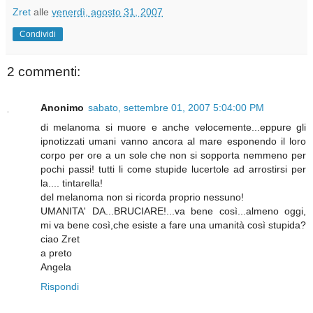
Zret
alle
venerdì, agosto 31, 2007
Condividi
2 commenti:
Anonimo
sabato, settembre 01, 2007 5:04:00 PM
di melanoma si muore e anche velocemente...eppure gli
ipnotizzati umani vanno ancora al mare esponendo il loro
corpo per ore a un sole che non si sopporta nemmeno per
pochi passi! tutti li come stupide lucertole ad arrostirsi per
la.... tintarella!
del melanoma non si ricorda proprio nessuno!
UMANITA' DA...BRUCIARE!...va bene così...almeno oggi,
mi va bene così,che esiste a fare una umanità così stupida?
ciao Zret
a preto
Angela
Rispondi