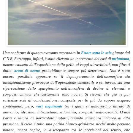
Una conferma di quanto avevamo accennato in
Estate sotto le scie
giunge dal
C.N.R. Purtroppo, infatti, è stato rilevato un incremento dei casi di
melanoma
,
tumore causato dall'esposizione della pelle ai raggi ultravioletti, non filtrati
dallo
strato di ozono
probabilmente sempre più deteriorato. Non è stato
ancora possibile appurare se il depauperamento dell'ozonosfera sia
intenzionalmente provocato dall'operazione chemtrails o se, invece, sia una
ripercussione dello spargimento nell'atmosfera di decine di elementi e
composti chimici che certamente sono nocivi. Si ricordi che già le pur
rarissime scie di condensazione, composte per lo più da vapore acqueo,
contengono, però,
vari inquinanti
tra i quali si annoverano nitrato di
ammonio, idrazina, nitrometano, alluminio, composti sodio-azotati. Ormai
l'aria è satura di particolato: infatti, quando s'instaura un'area di alta
pressione, il cielo è tutto una patina bianco-grigiastra sicché molte persone
notano, senza capire, la discrepanza tra le previsioni del tempo, che