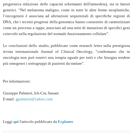
progressiva riduzione delle capacità schermanti dell'atmosfera), sia in fattori
genetici. “Nel melanoma maligno, come in tutte le altre forme neoplastiche,
l’oncogenesi è associata ad alterazioni sequenziali di specifiche regioni di
DNA, che i recenti progressi della genomica hanno consentito di caratterizzare
come un processo a tappe, associato ad una serie di mutazioni di specifici geni
coinvolti nella regolazione del normale funzionamento cellulare”.
Le conclusioni dello studio, pubblicate come research letter sulla prestigiosa
rivista internazionale Journal of Clinical Oncology, “confermano che in
oncologia non può esservi una terapia uguale per tutti e che bisogna rendere
più omogenei i sottogruppi di pazienti da trattare”.
Per informazioni:
Giuseppe Palmieri, Icb-Cnr, Sassari
E-mail:
gpalmieri@yahoo.com
Leggi
qui
l'articolo pubblicato da
Ecplanet
.