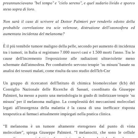
preannunciavano "bel tempo" e "cielo sereno", e quel sudario livido e sporco
steso sopra di loro.
Non sarà il caso di scrivere al Dottor Palmieri per renderlo edotto della
probabile correlazione tra scie velenose, distruzione dell'ozonosfera ed
aumentata incidenza del melanoma?
È il più temibile tumore maligno della pelle, secondo per aumento di incidenza
tra i tumori; in Italia si registrano 7.000 nuovi casi e 1.500 morti l'anno. Tra le
cause dell'incremento l'esposizione alle radiazioni ultraviolette meno
schermate dall'atmosfera. Per combatterlo servono terapie ‘su misura’ basate su
analisi dei tessuti malati, come risulta da uno studio dell'Icb-Cnr
Un gruppo di ricercatori dell'Istituto di chimica biomolecolare (Icb) del
Consiglio Nazionale delle Ricerche di Sassari, coordinato da Giuseppe
Palmieri, ha messo a punto una metodologia in grado di indirizzare terapie ‘su
misura’ per il melanoma maligno. La complessità dei meccanismi molecolari
legati all'insorgenza della malattia è la causa di una inefficace risposta
terapeutica ai farmaci attualmente impiegati nella pratica clinica.
“Il melanoma è un tumore altamente eterogeneo dal punto di vista
molecolare”, spiega Giuseppe Palmieri. “I melanociti, che sono le cellule