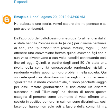
Rispondi
Emaplus
lunedì, agosto 20, 2012 9:43:00 AM
Ho elaborato una teoria, vorrei sapere che ne pensate e se
può avere riscontri.
Dall'approdo del cattolicesimo in europa (o almeno in italia)
è stata bandita l'omosessualità (e co.) per diverse centinaia
di anni, con "punizioni" forti (come torture, roghi,....) per
ottenere una conversione forzata quindi avevano figli che a
sua volta diventavano a sua volta cattolici continuando così
fino ad oggi. Quindi, a partire dagli anni 80 c'è stata una
rivolta della comunità omosessuale rendendosi visibili e
rendendo visibile appunto i loro problemi nella società. Qui
succede qualcosa: diventano un bersaglio ma non in senso
"guerra" ma in modo commerciale, ci sono pacchetti viaggio
per essi, testate giornalistiche e riscuotono un discreto
successo quindi "illumicorp" ha deciso di usare questa
categlria di persone come strumento di voto: offrono una
società in positivo per loro, in cui non sono discriminati. così
facendo, hanno non solo voti a favore della comunità ma