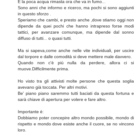
E la poca acqua rimasta ora che va in fumo...
Sono anni che informo e ricerco, ma pochi si sono aggiunti
in questo sforzo .
Speriamo che cambi, e presto anche ,dove stiamo oggi non
dipende da quei pochi che hanno intrapreso forse modi
tattici, per avanzare comunque, ma dipende dal sonno
diffuso di tutti... o quasi tutti.
Ma si sapeva,come anche nelle vite individuali, per uscire
dal torpore e dalle comodità si deve mettere male davvero.
Quando non c'è più nulla da perdere, allora ci si
muove.Difficilmente prima.
Ho visto tra gli attivisti molte persone che questa soglia
avevano già toccata. Per altri motivi.
Be' piano piano saremmo tutti baciati da questa fortuna e
sarà chiave di apertura per volere e fare altro.
Importante è:
Dobbiamo poter concepire altro mondo possibile, mondo di
rispetto e mondo dove esiste anche il cuore, se no vincono
loro.