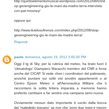
http://quintoelementomusical.wordpress.com/2012/08/03/st
op-geoengineering-giu-le-mani-da-madre-terra-intervista-
con-pat-mooney/
oppure qui
http://www.ilcielosufirenze.com/index.php/2012/08/stop-
geoengineering-giu-le-mani-da-madre-terra/
Rispondi
paolo
domenica, agosto 19, 2012 3:05:00 PM
Oggi il tg di Sky, per la rubrica del meteo, ha tirato fuori il
'climatologo' Giampiero Maracchi membro del CNR e forse
anche del CICAP. Si vede chen i coordinatori del palinsesto,
anzichè puntare sui soliti visi anodini appartenenti o al
Centro Epson Meteo o all'Aeronautica Militare che ti
raccontano la solita tiritera imparata a memoria hanno
preferito cambiare e far sentire una campana semi-nuova.
Ovviamente nessun dato importante è uscito dalla bocca
del 'maledetto toscano' se non che 'sono due mesi e mezzo