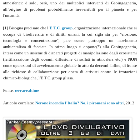
atmosferici: è solo, però, uno dei molteplici interventi di Geoingegneria,
all’origine di problemi probabilmente irreversibili per il pianeta e per
l'umanità.
[1] Bisogna precisare che l’
E.T.C. group
, organizzazione internazionale che si
occupa di biodiversità e di diritti umani, la cui sigla sta per "erosione,
tecnologia e concentrazione", pare essere purtroppo un movimento
ambientalista di facciata. In primo luogo si oppone(?) alla Geoingegneria,
intesa come un insieme di disparati progetti di manipolazione degli ecosistemi
(fertilizzazione degli oceani, diffusione di solfati in atmosfera etc.) e
NON
come operazioni di avvelenamento globale in atto da decenni. Infine, di fronte
alle richieste di collaborazione per opera di attivisti contro le irrorazioni
chimico-biologiche, l’E.T.C. group glissa.
Fonte:
terrarealtime
Articolo correlato:
Nerone incendia l'Italia? No, i piromani sono altri
, 2012