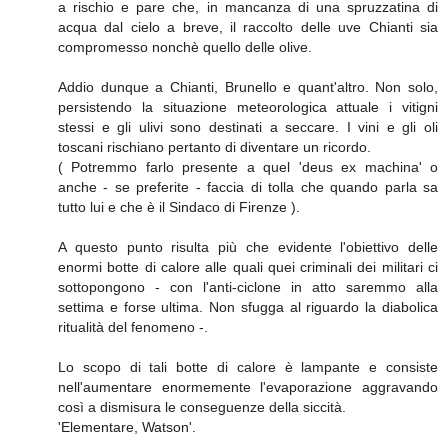
a rischio e pare che, in mancanza di una spruzzatina di
acqua dal cielo a breve, il raccolto delle uve Chianti sia
compromesso nonchè quello delle olive.
Addio dunque a Chianti, Brunello e quant'altro. Non solo,
persistendo la situazione meteorologica attuale i vitigni
stessi e gli ulivi sono destinati a seccare. I vini e gli oli
toscani rischiano pertanto di diventare un ricordo.
( Potremmo farlo presente a quel 'deus ex machina' o
anche - se preferite - faccia di tolla che quando parla sa
tutto lui e che è il Sindaco di Firenze ).
A questo punto risulta più che evidente l'obiettivo delle
enormi botte di calore alle quali quei criminali dei militari ci
sottopongono - con l'anti-ciclone in atto saremmo alla
settima e forse ultima. Non sfugga al riguardo la diabolica
ritualità del fenomeno -.
Lo scopo di tali botte di calore è lampante e consiste
nell'aumentare enormemente l'evaporazione aggravando
così a dismisura le conseguenze della siccità.
'Elementare, Watson'.