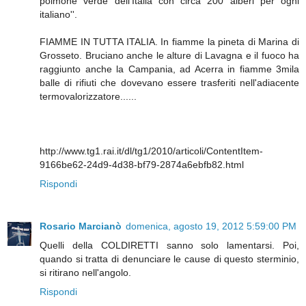
polmone verde dell'Italia con circa 200 alberi per ogni
italiano''.
FIAMME IN TUTTA ITALIA. In fiamme la pineta di Marina di
Grosseto. Bruciano anche le alture di Lavagna e il fuoco ha
raggiunto anche la Campania, ad Acerra in fiamme 3mila
balle di rifiuti che dovevano essere trasferiti nell'adiacente
termovalorizzatore......
http://www.tg1.rai.it/dl/tg1/2010/articoli/ContentItem-
9166be62-24d9-4d38-bf79-2874a6ebfb82.html
Rispondi
Rosario Marcianò
domenica, agosto 19, 2012 5:59:00 PM
Quelli della COLDIRETTI sanno solo lamentarsi. Poi,
quando si tratta di denunciare le cause di questo sterminio,
si ritirano nell'angolo.
Rispondi