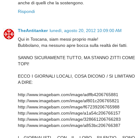
anche di quelli che la sostengono.
Rispondi
TheAntitanker
lunedì, agosto 20, 2012 10:09:00 AM
Qui in Toscana, siam messi proprio male!
Bubbolano, ma nessuno apre bocca sulla realtà dei fatti.
SANNO SICURAMENTE TUTTO, MA STANNO ZITTI COME
TOPI!
ECCO I GIORNALI LOCALI, COSA DICONO / SI LIMITANO
A DIRE:
http://www.imagebam.com/image/adffb4206765881
http://www.imagebam.com/image/af801c206765821
http://www.imagebam.com/image/f67239206765988
http://www.imagebam.com/image/a1a54c206766157
http://www.imagebam.com/image/328661206766283
http://www.imagebam.com/image/a853bc206766387
I GIORNALISTI, CON IL LORO SILENZIO, SONO