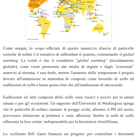
Come sempre, lo scopo ufficiale di questo massiccio rilascio di particelle
tossiche di solfati è il tentativo di raffreddare il pianeta, contrastando il
global
warming
. La verità è che il cosiddetto "
global warming
" (riscaldamento
globale), come viene presentato dai
media
di regime e dagli "scienziati"
asserviti al sistema, è una frode, mentre l'aumento delle temperature è proprio
dovuto all'immissione in atmosfera di composti come biossido di zolfo ed
esafluoruro di zolfo a bassa quota oltre che all'irradiazione di microonde.
Esafluoruro ed altri composti dello zolfo sono tossici e nocivi per la salute
umana e per gli ecosistemi. Un rapporto dell'Università di Washington spiega
che le particelle di solfato causano le piogge acide, alterano il PH del suolo,
provocano irritazione ai polmoni e varie affezioni. Inoltre le nubi di zolfo
offuscano la luce solare, indispensabile per la fotosintesi clorofilliana.
Lo scellerato Bill Gates finanzia un progetto per controllare i fenomeni