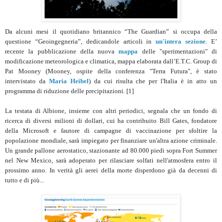
Da alcuni mesi il quotidiano britannico “The Guardian” si occupa della
questione “Geoingegneria”, dedicandole articoli in
un'intera sezione
. E’
recente la pubblicazione della nuova
mappa
delle "sperimentazioni" di
modificazione meteorologica e climatica, mappa elaborata dall’E.T.C. Group di
Pat Mooney (Mooney, ospite della conferenza "Terra Futura", è stato
intervistato da
Maria Heibel
) da cui risulta che per l'Italia è in atto un
programma di riduzione delle precipitazioni. [1]
La testata di Albione, insieme con altri periodici, segnala che un fondo di
ricerca di diversi milioni di dollari, cui ha contribuito Bill Gates, fondatore
della Microsoft e fautore di campagne di vaccinazione per sfoltire la
popolazione mondiale, sarà impiegato per finanziare un'altra azione criminale.
Un grande pallone aerostatico, stazionante ad 80.000 piedi sopra Fort Summer
nel New Mexico, sarà adoperato per rilasciare solfati nell'atmosfera entro il
prossimo anno. In verità gli aerei della morte disperdono già da decenni di
tutto e di più...