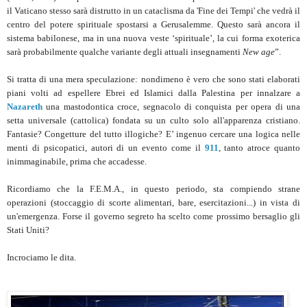
il Vaticano stesso sarà distrutto in un cataclisma da 'Fine dei Tempi' che vedrà il
centro del potere spirituale spostarsi a Gerusalemme. Questo sarà ancora il
sistema babilonese, ma in una nuova veste ‘spirituale’, la cui forma exoterica
sarà probabilmente qualche variante degli attuali insegnamenti
New age
”.
Si tratta di una mera speculazione: nondimeno è vero che sono stati elaborati
piani volti ad espellere Ebrei ed Islamici dalla Palestina per innalzare a
Nazareth
una mastodontica croce, segnacolo di conquista per opera di una
setta universale (cattolica) fondata su un culto solo all'apparenza cristiano.
Fantasie? Congetture del tutto illogiche? E’ ingenuo cercare una logica nelle
menti di psicopatici, autori di un evento come il
911
, tanto atroce quanto
inimmaginabile, prima che accadesse.
Ricordiamo che la F.E.M.A., in questo periodo, sta compiendo strane
operazioni (stoccaggio di scorte alimentari, bare, esercitazioni...) in vista di
un'emergenza. Forse il governo segreto ha scelto come prossimo bersaglio gli
Stati Uniti?
Incrociamo le dita.