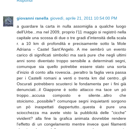
Rispondi
giovanni ranella
giovedì, aprile 21, 2011 10:54:00 PM
a guardare la carta in nulla assomiglia a qualche luogo
dell'Urbe...ma nel 2009, proprio l'11 maggio si registrò nella
capitale una scossa di due o tre gradi d'intensità della scala
r. a 10 km di profondità e precisamente sotto la Mole
Adriana - Castel Sant'Angelo. A me sembrò un evento
carico di significati simbolici ma sarà pure che negli ultimi
anni sono diventato troppo sensibile a determinati segni,
comunque sia quello potrebbe essere stato una sorta
d'inizio di conto alla rovescia...peraltro la faglia vera passa
per i Castelli romani a venti o trenta km dal centro...gli
Oscurati potrebbero scuoterci le fondamenta per i fini già
denunciati...il Giappone è sotto attacco ma tace un pò
troppo...accusa composto e silente...altro che
stoicismo...possibile? comunque segni inquietanti sorgono
un pò inaspettati dappertutto...questa è pure una
sciocchezza ma avete visto la pubblicità delle "cicche"
vivident? alla fine la grafica animata dovrebbe rendere
l'effetto di un congelamento mentre invece quei filamenti