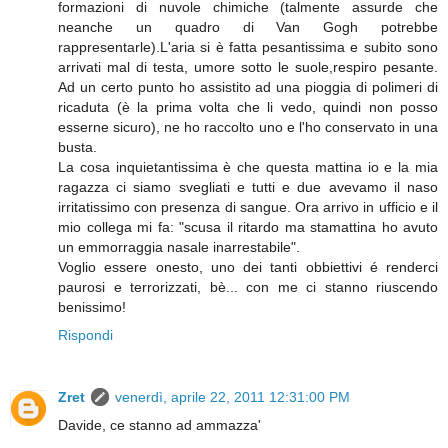
formazioni di nuvole chimiche (talmente assurde che
neanche un quadro di Van Gogh potrebbe
rappresentarle).L'aria si è fatta pesantissima e subito sono
arrivati mal di testa, umore sotto le suole,respiro pesante.
Ad un certo punto ho assistito ad una pioggia di polimeri di
ricaduta (è la prima volta che li vedo, quindi non posso
esserne sicuro), ne ho raccolto uno e l'ho conservato in una
busta.
La cosa inquietantissima è che questa mattina io e la mia
ragazza ci siamo svegliati e tutti e due avevamo il naso
irritatissimo con presenza di sangue. Ora arrivo in ufficio e il
mio collega mi fa: "scusa il ritardo ma stamattina ho avuto
un emmorraggia nasale inarrestabile".
Voglio essere onesto, uno dei tanti obbiettivi é renderci
paurosi e terrorizzati, bè... con me ci stanno riuscendo
benissimo!
Rispondi
Zret
venerdì, aprile 22, 2011 12:31:00 PM
Davide, ce stanno ad ammazza'