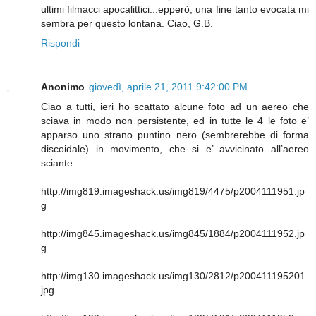
ultimi filmacci apocalittici...epperò, una fine tanto evocata mi
sembra per questo lontana. Ciao, G.B.
Rispondi
Anonimo
giovedì, aprile 21, 2011 9:42:00 PM
Ciao a tutti, ieri ho scattato alcune foto ad un aereo che
sciava in modo non persistente, ed in tutte le 4 le foto e’
apparso uno strano puntino nero (sembrerebbe di forma
discoidale) in movimento, che si e’ avvicinato all’aereo
sciante:
http://img819.imageshack.us/img819/4475/p2004111951.jp
g
http://img845.imageshack.us/img845/1884/p2004111952.jp
g
http://img130.imageshack.us/img130/2812/p200411195201.
jpg