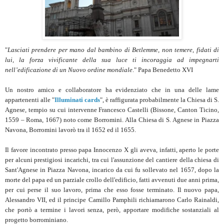
"
Lasciati prendere per mano dal bambino di Betlemme, non temere, fidati di
lui, la forza vivificante della sua luce ti incoraggia ad impegnarti
nell’edificazione di un Nuovo ordine mondiale
." Papa Benedetto XVI
Un nostro amico e collaboratore ha evidenziato che in una delle lame
appartenenti alle "
Illuminati cards
", è raffigurata probabilmente la Chiesa di S.
Agnese, tempio su cui intervenne Francesco Castelli (Bissone, Canton Ticino,
1559 – Roma, 1667) noto come Borromini. Alla Chiesa di S. Agnese in Piazza
Navona, Borromini lavorò tra il 1652 ed il 1655.
Il favore incontrato presso papa Innocenzo X gli aveva, infatti, aperto le porte
per alcuni prestigiosi incarichi, tra cui l'assunzione del cantiere della chiesa di
Sant'Agnese in Piazza Navona, incarico da cui fu sollevato nel 1657, dopo la
morte del papa ed un parziale crollo dell'edificio, fatti avvenuti due anni prima,
per cui perse il suo lavoro, prima che esso fosse terminato. Il nuovo papa,
Alessandro VII, ed il principe Camillo Pamphili richiamarono Carlo Rainaldi,
che portò a termine i lavori senza, però, apportare modifiche sostanziali al
progetto borrominiano.