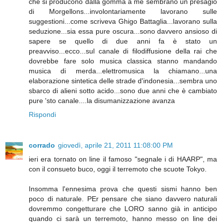
che si producono dalla gomma a me sembrano un presagio
di Morgellons...involontariamente lavorano sulle
suggestioni...come scriveva Ghigo Battaglia...lavorano sulla
seduzione...sia essa pure oscura...sono davvero ansioso di
sapere se quello di due anni fa è stato un
preavviso...ecco...sul canale di filodiffusione della rai che
dovrebbe fare solo musica classica stanno mandando
musica di merda...elettromusica la chiamano...una
elaborazione sintetica delle strade d'indonesia...sembra uno
sbarco di alieni sotto acido...sono due anni che è cambiato
pure 'sto canale....la disumanizzazione avanza
Rispondi
corrado
giovedì, aprile 21, 2011 11:08:00 PM
ieri era tornato on line il famoso "segnale i di HAARP", ma
con il consueto buco, oggi il terremoto che scuote Tokyo.
Insomma l'ennesima prova che questi sismi hanno ben
poco di naturale. PEr pensare che siano davvero naturali
dovremmo congetturare che LORO sanno già in anticipo
quando ci sarà un terremoto, hanno messo on line dei