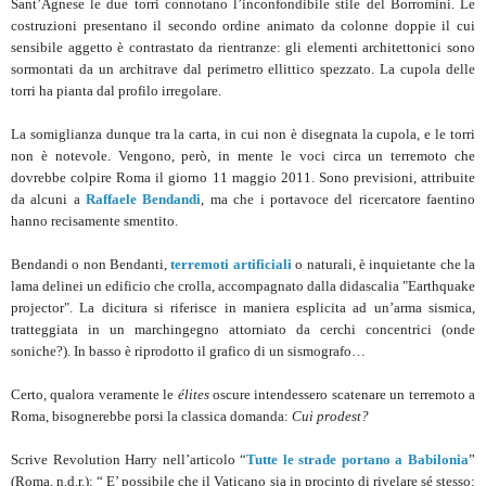
Sant’Agnese le due torri connotano l’inconfondibile stile del Borromini. Le
costruzioni presentano il secondo ordine animato da colonne doppie il cui
sensibile aggetto è contrastato da rientranze: gli elementi architettonici sono
sormontati da un architrave dal perimetro ellittico spezzato. La cupola delle
torri ha pianta dal profilo irregolare.
La somiglianza dunque tra la carta, in cui non è disegnata la cupola, e le torri
non è notevole. Vengono, però, in mente le voci circa un terremoto che
dovrebbe colpire Roma il giorno 11 maggio 2011. Sono previsioni, attribuite
da alcuni a
Raffaele Bendandi
, ma che i portavoce del ricercatore faentino
hanno recisamente smentito.
Bendandi o non Bendanti,
terremoti artificiali
o naturali, è inquietante che la
lama delinei un edificio che crolla, accompagnato dalla didascalia "Earthquake
projector". La dicitura si riferisce in maniera esplicita ad un’arma sismica,
tratteggiata in un marchingegno attorniato da cerchi concentrici (onde
soniche?). In basso è riprodotto il grafico di un sismografo…
Certo, qualora veramente le
élites
oscure intendessero scatenare un terremoto a
Roma, bisognerebbe porsi la classica domanda:
Cui prodest?
Scrive Revolution Harry nell’articolo “
Tutte le strade portano a Babilonia
”
(Roma, n.d.r.): “ E’ possibile che il Vaticano sia in procinto di rivelare sé stesso: