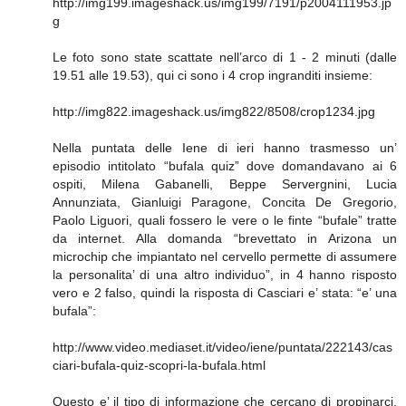
http://img199.imageshack.us/img199/7191/p2004111953.jp
g
Le foto sono state scattate nell’arco di 1 - 2 minuti (dalle
19.51 alle 19.53), qui ci sono i 4 crop ingranditi insieme:
http://img822.imageshack.us/img822/8508/crop1234.jpg
Nella puntata delle Iene di ieri hanno trasmesso un’
episodio intitolato “bufala quiz” dove domandavano ai 6
ospiti, Milena Gabanelli, Beppe Servergnini, Lucia
Annunziata, Gianluigi Paragone, Concita De Gregorio,
Paolo Liguori, quali fossero le vere o le finte “bufale” tratte
da internet. Alla domanda “brevettato in Arizona un
microchip che impiantato nel cervello permette di assumere
la personalita’ di una altro individuo”, in 4 hanno risposto
vero e 2 falso, quindi la risposta di Casciari e’ stata: “e’ una
bufala”:
http://www.video.mediaset.it/video/iene/puntata/222143/cas
ciari-bufala-quiz-scopri-la-bufala.html
Questo e’ il tipo di informazione che cercano di propinarci,