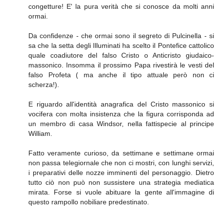
congetture! E' la pura verità che si conosce da molti anni
ormai.
Da confidenze - che ormai sono il segreto di Pulcinella - si
sa che la setta degli Illuminati ha scelto il Pontefice cattolico
quale coadiutore del falso Cristo o Anticristo giudaico-
massonico. Insomma il prossimo Papa rivestirà le vesti del
falso Profeta ( ma anche il tipo attuale però non ci
scherza!).
E riguardo all'identità anagrafica del Cristo massonico si
vocifera con molta insistenza che la figura corrisponda ad
un membro di casa Windsor, nella fattispecie al principe
William.
Fatto veramente curioso, da settimane e settimane ormai
non passa telegiornale che non ci mostri, con lunghi servizi,
i preparativi delle nozze imminenti del personaggio. Dietro
tutto ciò non può non sussistere una strategia mediatica
mirata. Forse si vuole abituare la gente all'immagine di
questo rampollo nobiliare predestinato.