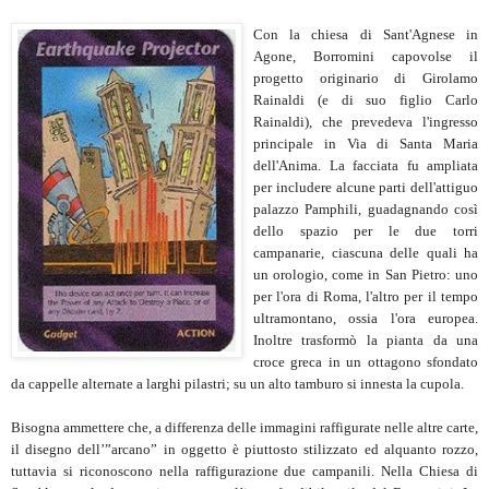
Con la chiesa di Sant'Agnese in
Agone, Borromini capovolse il
progetto originario di Girolamo
Rainaldi (e di suo figlio Carlo
Rainaldi), che prevedeva l'ingresso
principale in Via di Santa Maria
dell'Anima. La facciata fu ampliata
per includere alcune parti dell'attiguo
palazzo Pamphili, guadagnando così
dello spazio per le due torri
campanarie, ciascuna delle quali ha
un orologio, come in San Pietro: uno
per l'ora di Roma, l'altro per il tempo
ultramontano, ossia l'ora europea.
Inoltre trasformò la pianta da una
croce greca in un ottagono sfondato
da cappelle alternate a larghi pilastri; su un alto tamburo si innesta la cupola.
Bisogna ammettere che, a differenza delle immagini raffigurate nelle altre carte,
il disegno dell’”arcano” in oggetto è piuttosto stilizzato ed alquanto rozzo,
tuttavia si riconoscono nella raffigurazione due campanili. Nella Chiesa di