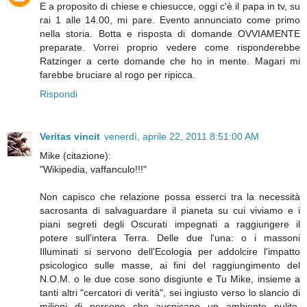
E a proposito di chiese e chiesucce, oggi c'è il papa in tv, su
rai 1 alle 14.00, mi pare. Evento annunciato come primo
nella storia. Botta e risposta di domande OVVIAMENTE
preparate. Vorrei proprio vedere come risponderebbe
Ratzinger a certe domande che ho in mente. Magari mi
farebbe bruciare al rogo per ripicca.
Rispondi
Veritas vincit
venerdì, aprile 22, 2011 8:51:00 AM
Mike (citazione):
"Wikipedia, vaffanculo!!!"
Non capisco che relazione possa esserci tra la necessità
sacrosanta di salvaguardare il pianeta su cui viviamo e i
piani segreti degli Oscurati impegnati a raggiungere il
potere sull'intera Terra. Delle due l'una: o i massoni
Illuminati si servono dell'Ecologia per addolcire l'impatto
psicologico sulle masse, ai fini del raggiungimento del
N.O.M. o le due cose sono disgiunte e Tu Mike, insieme a
tanti altri "cercatori di verità", sei ingiusto verso lo slancio di
milioni di persone che auspicano un ambiente pulito,