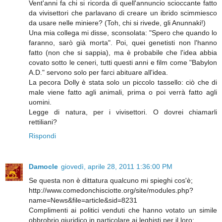
Vent'anni fa chi si ricorda di quell'annuncio scioccante fatto
da vivisettori che parlavano di creare un ibrido scimmiesco
da usare nelle miniere? (Toh, chi si rivede, gli Anunnaki!)
Una mia collega mi disse, sconsolata: "Spero che quando lo
faranno, sarò già morta". Poi, quei genetisti non l'hanno
fatto (non che si sappia), ma è probabile che l'idea abbia
covato sotto le ceneri, tutti questi anni e film come "Babylon
A.D." servono solo per farci abituare all'idea.
La pecora Dolly è stata solo un piccolo tassello: ciò che di
male viene fatto agli animali, prima o poi verrà fatto agli
uomini.
Legge di natura, per i vivisettori. O dovrei chiamarli
rettiliani?
Rispondi
Damocle
giovedì, aprile 28, 2011 1:36:00 PM
Se questa non è dittatura qualcuno mi spieghi cos'è;
http://www.comedonchisciotte.org/site/modules.php?
name=News&file=article&sid=8231
Complimenti ai politici venduti che hanno votato un simile
obbrobrio giuridico,in particolare ai leghisti per il loro: