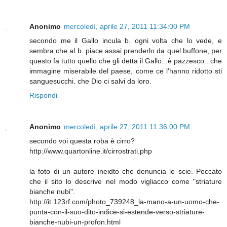
Anonimo
mercoledì, aprile 27, 2011 11:34:00 PM
secondo me il Gallo incula b. ogni volta che lo vede, e
sembra che al b. piace assai prenderlo da quel buffone, per
questo fa tutto quello che gli detta il Gallo...è pazzesco...che
immagine miserabile del paese, come ce l'hanno ridotto sti
sanguesucchi. che Dio ci salvi da loro.
Rispondi
Anonimo
mercoledì, aprile 27, 2011 11:36:00 PM
secondo voi questa roba è cirro?
http://www.quartonline.it/cirrostrati.php
la foto di un autore ineidto che denuncia le scie. Peccato
che il sito lo descrive nel modo vigliacco come "striature
bianche nubi".
http://it.123rf.com/photo_739248_la-mano-a-un-uomo-che-
punta-con-il-suo-dito-indice-si-estende-verso-striature-
bianche-nubi-un-profon.html