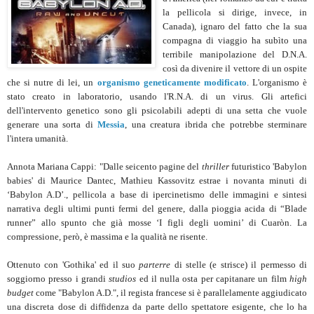
la pellicola si dirige, invece, in
Canada), ignaro del fatto che la sua
compagna di viaggio ha subìto una
terribile manipolazione del D.N.A.
così da divenire il vettore di un ospite
che si nutre di lei, un
organismo geneticamente modificato
. L'organismo è
stato creato in laboratorio, usando l'R.N.A. di un virus. Gli artefici
dell'intervento genetico sono gli psicolabili adepti di una setta che vuole
generare una sorta di
Messia
, una creatura ibrida che potrebbe sterminare
l'intera umanità.
Annota Mariana Cappi: "Dalle seicento pagine del
thriller
futuristico 'Babylon
babies' di Maurice Dantec, Mathieu Kassovitz estrae i novanta minuti di
‘Babylon A.D’., pellicola a base di ipercinetismo delle immagini e sintesi
narrativa degli ultimi punti fermi del genere, dalla pioggia acida di “Blade
runner” allo spunto che già mosse ‘I figli degli uomini’ di Cuaròn. La
compressione, però, è massima e la qualità ne risente.
Ottenuto con 'Gothika' ed il suo
parterre
di stelle (e strisce) il permesso di
soggiorno presso i grandi
studios
ed il nulla osta per capitanare un film
high
budget
come "Babylon A.D.", il regista francese si è parallelamente aggiudicato
una discreta dose di diffidenza da parte dello spettatore esigente, che lo ha