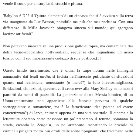
vende il cuore per un surplus di stucchi e pittura.
'Babylon A.D.' è il 'Quinto elemento' di un cineasta che si è avviato sulla terza
via inaugurata da Luc Besson, possibile ma più che mai rischiosa. Con una
differenza: là Milla Jovovich piangeva sincera sul mondo; qui sgorgano
lacrime artificiali".
Non potevano mancare in una produzione gallo-europea, ma contaminata dai
deliri tecno-apocallitici hollywodiani, sequenze che inquadrano un aereo
tossico con il suo imbarazzante codazzo di scie posticce.[1]
Questo infido inserimento, che è ormai la turpe norma nelle immagini
ammannite dai ferali
media
, si incista nell'intreccio pullulante di situazioni
quanto mai realistiche, nonostante (o mercé?) la loro inverosimiglianza.
Ibridazioni, clonazioni, spaventevoli
cross-over
alla Mary Shelley sono mostri
partoriti da menti di pazzoidi. La generazione di un Messia bionico, di un
Uomo-transumano non appartiene alla fantasia perversa di qualche
sceneggiatore o romanziere, ma è la farneticante idea (vicina ad essere
concretizzata?) di larve, animate appena da una vita spettrale. Il cinema e la
letteratura operano come possono: un po' preparano il terreno, spianano la
strada, creando lo
Zeitgeist
, un po' arrancano, raccattando le briciole di
criminali progetti molto più orridi delle scene ripugnanti che tracimano nelle