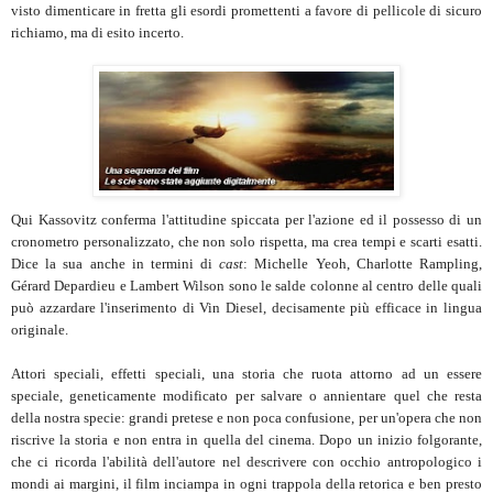
visto dimenticare in fretta gli esordi promettenti a favore di pellicole di sicuro
richiamo, ma di esito incerto.
Qui Kassovitz conferma l'attitudine spiccata per l'azione ed il possesso di un
cronometro personalizzato, che non solo rispetta, ma crea tempi e scarti esatti.
Dice la sua anche in termini di
cast
: Michelle Yeoh, Charlotte Rampling,
Gérard Depardieu e Lambert Wilson sono le salde colonne al centro delle quali
può azzardare l'inserimento di Vin Diesel, decisamente più efficace in lingua
originale.
Attori speciali, effetti speciali, una storia che ruota attorno ad un essere
speciale, geneticamente modificato per salvare o annientare quel che resta
della nostra specie: grandi pretese e non poca confusione, per un'opera che non
riscrive la storia e non entra in quella del cinema. Dopo un inizio folgorante,
che ci ricorda l'abilità dell'autore nel descrivere con occhio antropologico i
mondi ai margini, il film inciampa in ogni trappola della retorica e ben presto