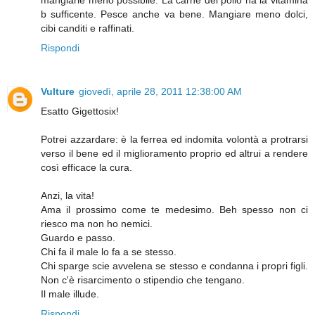
mangiarle meno possibile. La carne del pollo ha la vitamina
b sufficente. Pesce anche va bene. Mangiare meno dolci,
cibi canditi e raffinati.
Rispondi
Vulture
giovedì, aprile 28, 2011 12:38:00 AM
Esatto Gigettosix!
Potrei azzardare: è la ferrea ed indomita volontà a protrarsi
verso il bene ed il miglioramento proprio ed altrui a rendere
così efficace la cura.
Anzi, la vita!
Ama il prossimo come te medesimo. Beh spesso non ci
riesco ma non ho nemici.
Guardo e passo.
Chi fa il male lo fa a se stesso.
Chi sparge scie avvelena se stesso e condanna i propri figli.
Non c'è risarcimento o stipendio che tengano.
Il male illude.
Rispondi