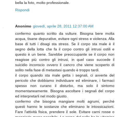
bella la foto, molto professionale.
Rispondi
Anonimo
giovedì, aprile 28, 2011 12:37:00 AM
confermo quanto scritto da vulture. Bisogna bere molta
acqua, tisane depurative, evitare ogni stress e violenza. Alla
base di tutti i disagi sta stress. Se il corpo sta male è il
segno della lotta che fa il corpo contro gli intrusi ostili e
questo è un bene. Sarebbe preoccupante se il corpo non
reagisse più contro gli intrusi, in quel caso succede il
suicidio inconscio ovvero il cancro che viene scoperto di
solito nella fase di metastasi quando è troppo tardi.
il corpo quando sta male getta i segnali, ci avverte del
pericolo che dobbiamo individuare ed eliminare, i farmaci
spesso non curano il disturbo, ma solo il sintomo
momentaneamente. Bisogna ascoltare i segnali del corpo
ed interpretarli nel modo giusto.
confermo che bisogna mangiare molti agrumi, perchè
questi hanno le sostanze che eliminano le intossicazioni.
Fare l'attività fisica, prendere il sole. Evitare carni rosse o