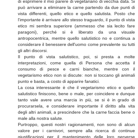
di esprimere il mio parere di vegetariano di vecchia data. Si
può arrivare a eliminare la carne partendo da due punti di
vista differenti, quello etico e quello salutista. Posto che
l'importante è arrivare allo stesso traguardo, il punto di vista
etico mi sembra superiore (ammesso che sia lecito fare
paragoni), perché si è liberato da una visuale
antropocentrica, mentre quello salutistico no e continua a
considerare il benessere dell'uomo come prevalente su tutti
gli altri discorsi.
Il punto di vista salutistico, poi, si presta a molte
interpretazioni, come quella di Persona che accetta il
consumo di pesce e carni bianche, mentre con il
vegetarismo etico non si discute: non si toccano gli animali
punto e basta, a costo di apparire fanatici.
La cosa interessante è che il vegetarismo etico e quello
salutistico finiscono, bene o male, per coincidere e dunque
tanto vale avere una marcia in più, se si è in grado di
procurarsela, e considerare importante il diritto alla vita
degli altri animali, a prescindere che la carne faccia bene o
male alla nostra salute.
Purtroppo, questi nostri ragionamenti, non sono di alcun
valore per i carnivori, sempre alla ricerca di continue
giustificazioni per il mantenimento delle loro perverse