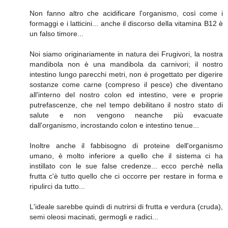
Non fanno altro che acidificare l'organismo, così come i
formaggi e i latticini... anche il discorso della vitamina B12 è
un falso timore...
Noi siamo originariamente in natura dei Frugivori, la nostra
mandibola non è una mandibola da carnivori; il nostro
intestino lungo parecchi metri, non è progettato per digerire
sostanze come carne (compreso il pesce) che diventano
all'interno del nostro colon ed intestino, vere e proprie
putrefascenze, che nel tempo debilitano il nostro stato di
salute e non vengono neanche più evacuate
dall'organismo, incrostando colon e intestino tenue...
Inoltre anche il fabbisogno di proteine dell'organismo
umano, è molto inferiore a quello che il sistema ci ha
instillato con le sue false credenze... ecco perchè nella
frutta c'è tutto quello che ci occorre per restare in forma e
ripulirci da tutto...
L'ideale sarebbe quindi di nutrirsi di frutta e verdura (cruda),
semi oleosi macinati, germogli e radici...