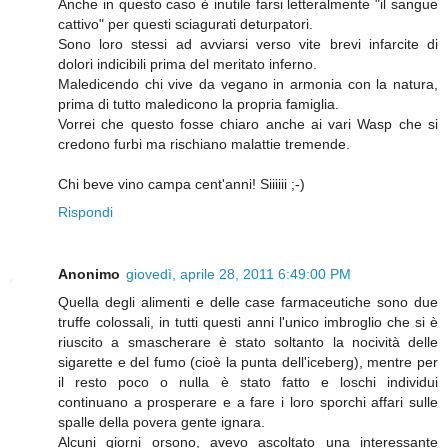
Anche in questo caso è inutile farsi letteralmente "il sangue
cattivo" per questi sciagurati deturpatori.
Sono loro stessi ad avviarsi verso vite brevi infarcite di
dolori indicibili prima del meritato inferno.
Maledicendo chi vive da vegano in armonia con la natura,
prima di tutto maledicono la propria famiglia.
Vorrei che questo fosse chiaro anche ai vari Wasp che si
credono furbi ma rischiano malattie tremende.
Chi beve vino campa cent'anni! Siiiiii ;-)
Rispondi
Anonimo
giovedì, aprile 28, 2011 6:49:00 PM
Quella degli alimenti e delle case farmaceutiche sono due
truffe colossali, in tutti questi anni l'unico imbroglio che si è
riuscito a smascherare è stato soltanto la nocività delle
sigarette e del fumo (cioè la punta dell'iceberg), mentre per
il resto poco o nulla è stato fatto e loschi individui
continuano a prosperare e a fare i loro sporchi affari sulle
spalle della povera gente ignara.
Alcuni giorni orsono, avevo ascoltato una interessante