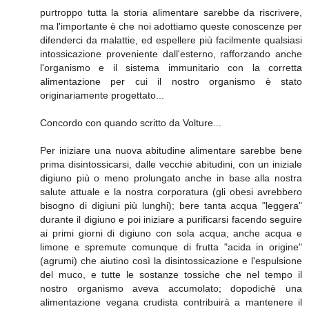
purtroppo tutta la storia alimentare sarebbe da riscrivere,
ma l'importante è che noi adottiamo queste conoscenze per
difenderci da malattie, ed espellere più facilmente qualsiasi
intossicazione proveniente dall'esterno, rafforzando anche
l'organismo e il sistema immunitario con la corretta
alimentazione per cui il nostro organismo è stato
originariamente progettato...
Concordo con quando scritto da Volture...
Per iniziare una nuova abitudine alimentare sarebbe bene
prima disintossicarsi, dalle vecchie abitudini, con un iniziale
digiuno più o meno prolungato anche in base alla nostra
salute attuale e la nostra corporatura (gli obesi avrebbero
bisogno di digiuni più lunghi); bere tanta acqua "leggera"
durante il digiuno e poi iniziare a purificarsi facendo seguire
ai primi giorni di digiuno con sola acqua, anche acqua e
limone e spremute comunque di frutta "acida in origine"
(agrumi) che aiutino così la disintossicazione e l'espulsione
del muco, e tutte le sostanze tossiche che nel tempo il
nostro organismo aveva accumolato; dopodichè una
alimentazione vegana crudista contribuirà a mantenere il