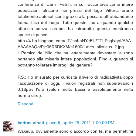
conferenza di Carlin Petrin, in cui raccontava come intere
popolazioni africane nei pressi del lago Vittoria erano
totalmente autosufficenti grazie alla pesca e all' abbandante
fauna ittica del luogo. Tutto questo fino a quando qualche
affarista senza scrupoli ha introdotto questa mostruosa
specie di pesce:
http://4.bp.blogspot.com/_FJsabaNYeEU/TTLPsgIxqoI/AAA
AAAAAAQo/Pjc06R6DKXM/s1600/Lates_niloticus_2.jpg
il Persico del Nilo che ha letteralmente devastato la zona
portando alla miseria intere popolazioni. Fino a quando si
potranno tollerare imbrogli del genere?
P.S.: Ho misurato per curiosità il livello di radioattività dopo
l'acquazzone di oggi, i valori registrati non superavano i
0,18μSv l'ora (valori molto bassi e assolutamente nella
norma direi).
Rispondi
Veritas vincit
giovedì, aprile 28, 2011 7:00:00 PM
Wakeup, ovviamente sono d'accordo con te, ma permettimi