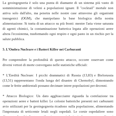
La geoingegneria è solo una punta di diamante di un sistema più vasto di
somministrazione di veleni a popolazioni ignare. Il "cocktail" mortale non
arriva solo dall'alto, ma penetra nelle nostre case attraverso gli organismi
transgenici (OGM), che manipolano la base biologica della nostra
alimentazione. Si tratta di un attacco su più fronti: mentre l'aria viene saturata
di agenti chimici, la contaminazione batterica legata alle operazioni aeree
altera l'ecosistema, trasformando ogni respiro e ogni pasto in un rischio per la
salute pubblica.
5. L’Ombra Nucleare e i Batteri Killer nei Carburanti
Per comprendere la profondità di questo attacco, occorre osservare come
diversi vettori di morte convergano nelle statistiche ufficiali:
* L’Eredità Nucleare: I picchi drammatici di Russia (13,83) e Bielorussia
(13,51) rappresentano l'onda lunga del disastro di Chernobyl, dimostrando
come le ferite ambientali possano decimare intere popolazioni per decenni.
* Attacco Biologico: Un dato agghiacciante riguarda la correlazione tra
operazioni aeree e batteri killer. Le colonie batteriche presenti nei carburanti
avio utilizzati per la geoingegneria ricadono sulla popolazione, alimentando
l'impennata di setticemie letali negli ospedali. Le corsie ospedaliere sono