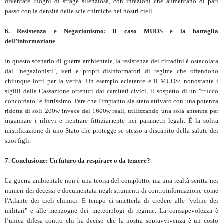
diventate luoghi di strage silenziosa, con infezioni che aumentano di pari
passo con la densità delle scie chimiche nei nostri cieli.
6. Resistenza e Negazionismo: Il caso MUOS e la battaglia
dell’informazione
In questo scenario di guerra ambientale, la resistenza dei cittadini è ostacolata
dai "negazionisti", veri e propri disinformatori di regime che offendono
chiunque lotti per la verità. Un esempio eclatante è il MUOS: nonostante i
sigilli della Cassazione ottenuti dai comitati civici, il sospetto di un "trucco
concordato" è fortissimo. Pare che l'impianto sia stato attivato con una potenza
ridotta di soli 200w invece dei 1600w reali, utilizzando una sola antenna per
ingannare i rilievi e rientrare fittiziamente nei parametri legali. È la solita
mistificazione di uno Stato che protegge se stesso a discapito della salute dei
suoi figli.
7. Conclusione: Un futuro da respirare o da temere?
La guerra ambientale non è una teoria del complotto, ma una realtà scritta nei
numeri dei decessi e documentata negli strumenti di controinformazione come
l'Atlante dei cieli chimici. È tempo di smetterla di credere alle "veline dei
militari" e alle menzogne dei meteorologi di regime. La consapevolezza è
l’unica difesa contro chi ha deciso che la nostra sopravvivenza è un costo