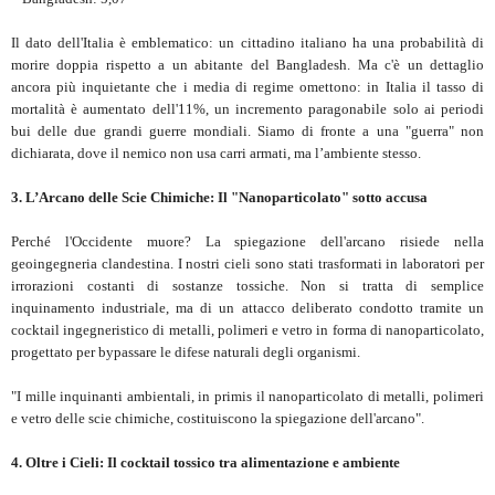
Il dato dell'Italia è emblematico: un cittadino italiano ha una probabilità di
morire doppia rispetto a un abitante del Bangladesh. Ma c'è un dettaglio
ancora più inquietante che i media di regime omettono: in Italia il tasso di
mortalità è aumentato dell'11%, un incremento paragonabile solo ai periodi
bui delle due grandi guerre mondiali. Siamo di fronte a una "guerra" non
dichiarata, dove il nemico non usa carri armati, ma l’ambiente stesso.
3. L’Arcano delle Scie Chimiche: Il "Nanoparticolato" sotto accusa
Perché l'Occidente muore? La spiegazione dell'arcano risiede nella
geoingegneria clandestina. I nostri cieli sono stati trasformati in laboratori per
irrorazioni costanti di sostanze tossiche. Non si tratta di semplice
inquinamento industriale, ma di un attacco deliberato condotto tramite un
cocktail ingegneristico di metalli, polimeri e vetro in forma di nanoparticolato,
progettato per bypassare le difese naturali degli organismi.
"I mille inquinanti ambientali, in primis il nanoparticolato di metalli, polimeri
e vetro delle scie chimiche, costituiscono la spiegazione dell'arcano".
4. Oltre i Cieli: Il cocktail tossico tra alimentazione e ambiente