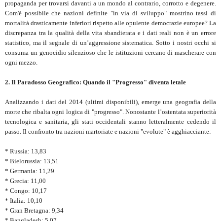
propaganda per trovarsi davanti a un mondo al contrario, corrotto e degenere.
Com'è possibile che nazioni definite "in via di sviluppo" mostrino tassi di
mortalità drasticamente inferiori rispetto alle opulente democrazie europee? La
discrepanza tra la qualità della vita sbandierata e i dati reali non è un errore
statistico, ma il segnale di un’aggressione sistematica. Sotto i nostri occhi si
consuma un genocidio silenzioso che le istituzioni cercano di mascherare con
ogni mezzo.
2. Il Paradosso Geografico: Quando il "Progresso" diventa letale
Analizzando i dati del 2014 (ultimi disponibili), emerge una geografia della
morte che ribalta ogni logica di "progresso". Nonostante l’ostentata superiorità
tecnologica e sanitaria, gli stati occidentali stanno letteralmente cedendo il
passo. Il confronto tra nazioni martoriate e nazioni "evolute" è agghiacciante:
* Russia: 13,83
* Bielorussia: 13,51
* Germania: 11,29
* Grecia: 11,00
* Congo: 10,17
* Italia: 10,10
* Gran Bretagna: 9,34
* Bangladesh: 5,07