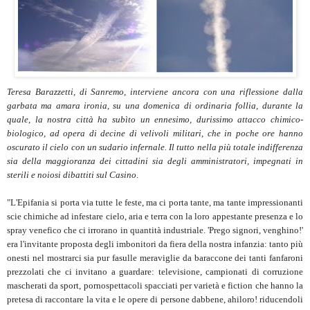
Teresa Barazzetti, di Sanremo, interviene ancora con una riflessione dalla
garbata ma amara ironia, su una domenica di ordinaria follia, durante la
quale, la nostra città ha subìto un ennesimo, durissimo attacco chimico-
biologico, ad opera di decine di velivoli militari, che in poche ore hanno
oscurato il cielo con un sudario infernale. Il tutto nella più totale indifferenza
sia della maggioranza dei cittadini sia degli amministratori, impegnati in
sterili e noiosi dibattiti sul Casino
.
"L'Epifania si porta via tutte le feste, ma ci porta tante, ma tante impressionanti
scie chimiche ad infestare cielo, aria e terra con la loro appestante presenza e lo
spray venefico che ci irrorano in quantità industriale. 'Prego signori, venghino!'
era l'invitante proposta degli imbonitori da fiera della nostra infanzia: tanto più
onesti nel mostrarci sia pur fasulle meraviglie da baraccone dei tanti fanfaroni
prezzolati che ci invitano a guardare: televisione, campionati di corruzione
mascherati da sport, pornospettacoli spacciati per varietà e fiction che hanno la
pretesa di raccontare la vita e le opere di persone dabbene, ahiloro! riducendoli