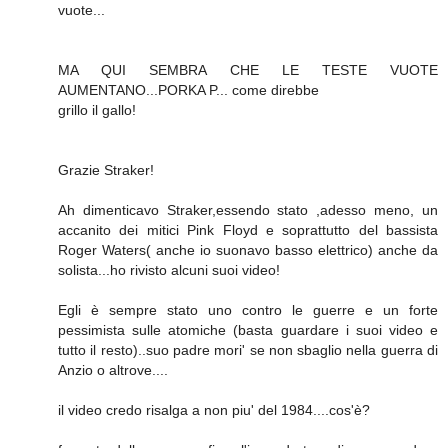
vuote...
MA QUI SEMBRA CHE LE TESTE VUOTE
AUMENTANO...PORKA P... come direbbe
grillo il gallo!
Grazie Straker!
Ah dimenticavo Straker,essendo stato ,adesso meno, un
accanito dei mitici Pink Floyd e soprattutto del bassista
Roger Waters( anche io suonavo basso elettrico) anche da
solista...ho rivisto alcuni suoi video!
Egli è sempre stato uno contro le guerre e un forte
pessimista sulle atomiche (basta guardare i suoi video e
tutto il resto)..suo padre mori' se non sbaglio nella guerra di
Anzio o altrove....
il video credo risalga a non piu' del 1984....cos'è?