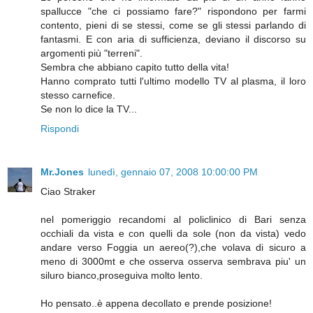
spallucce "che ci possiamo fare?" rispondono per farmi
contento, pieni di se stessi, come se gli stessi parlando di
fantasmi. E con aria di sufficienza, deviano il discorso su
argomenti più "terreni".
Sembra che abbiano capito tutto della vita!
Hanno comprato tutti l'ultimo modello TV al plasma, il loro
stesso carnefice.
Se non lo dice la TV...
Rispondi
Mr.Jones
lunedì, gennaio 07, 2008 10:00:00 PM
Ciao Straker
nel pomeriggio recandomi al policlinico di Bari senza
occhiali da vista e con quelli da sole (non da vista) vedo
andare verso Foggia un aereo(?),che volava di sicuro a
meno di 3000mt e che osserva osserva sembrava piu' un
siluro bianco,proseguiva molto lento.
Ho pensato..è appena decollato e prende posizione!