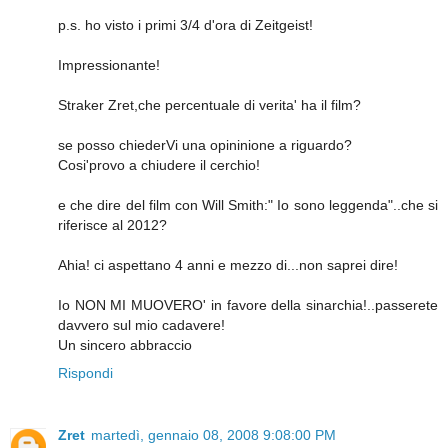
p.s. ho visto i primi 3/4 d'ora di Zeitgeist!
Impressionante!
Straker Zret,che percentuale di verita' ha il film?
se posso chiederVi una opininione a riguardo?
Cosi'provo a chiudere il cerchio!
e che dire del film con Will Smith:" Io sono leggenda"..che si
riferisce al 2012?
Ahia! ci aspettano 4 anni e mezzo di...non saprei dire!
Io NON MI MUOVERO' in favore della sinarchia!..passerete
davvero sul mio cadavere!
Un sincero abbraccio
Rispondi
Zret
martedì, gennaio 08, 2008 9:08:00 PM