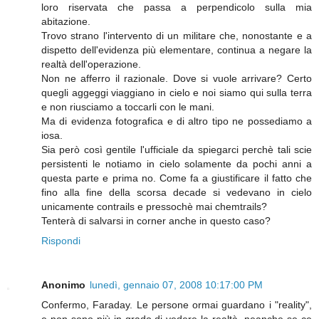
loro riservata che passa a perpendicolo sulla mia
abitazione.
Trovo strano l'intervento di un militare che, nonostante e a
dispetto dell'evidenza più elementare, continua a negare la
realtà dell'operazione.
Non ne afferro il razionale. Dove si vuole arrivare? Certo
quegli aggeggi viaggiano in cielo e noi siamo qui sulla terra
e non riusciamo a toccarli con le mani.
Ma di evidenza fotografica e di altro tipo ne possediamo a
iosa.
Sia però così gentile l'ufficiale da spiegarci perchè tali scie
persistenti le notiamo in cielo solamente da pochi anni a
questa parte e prima no. Come fa a giustificare il fatto che
fino alla fine della scorsa decade si vedevano in cielo
unicamente contrails e pressochè mai chemtrails?
Tenterà di salvarsi in corner anche in questo caso?
Rispondi
Anonimo
lunedì, gennaio 07, 2008 10:17:00 PM
Confermo, Faraday. Le persone ormai guardano i "reality",
e non sono più in grado di vedere la realtà, neanche se ce