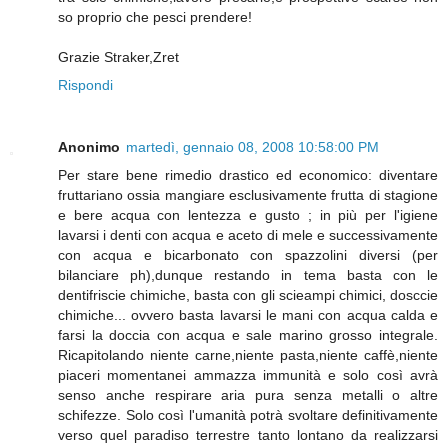
so proprio che pesci prendere!
Grazie Straker,Zret
Rispondi
Anonimo
martedì, gennaio 08, 2008 10:58:00 PM
Per stare bene rimedio drastico ed economico: diventare
fruttariano ossia mangiare esclusivamente frutta di stagione
e bere acqua con lentezza e gusto ; in più per l'igiene
lavarsi i denti con acqua e aceto di mele e successivamente
con acqua e bicarbonato con spazzolini diversi (per
bilanciare ph),dunque restando in tema basta con le
dentifriscie chimiche, basta con gli scieampi chimici, dosccie
chimiche... ovvero basta lavarsi le mani con acqua calda e
farsi la doccia con acqua e sale marino grosso integrale.
Ricapitolando niente carne,niente pasta,niente caffè,niente
piaceri momentanei ammazza immunità e solo così avrà
senso anche respirare aria pura senza metalli o altre
schifezze. Solo così l'umanità potrà svoltare definitivamente
verso quel paradiso terrestre tanto lontano da realizzarsi