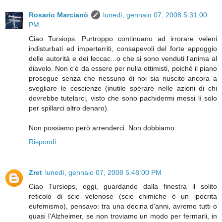
Rosario Marcianò
lunedì, gennaio 07, 2008 5:31:00
PM
Ciao Tursiops. Purtroppo continuano ad irrorare veleni
indisturbati ed imperterriti, consapevoli del forte appoggio
delle autorità e dei leccac...o che si sono venduti l'anima al
diavolo. Non c'è da essere per nulla ottimisti, poiché il piano
prosegue senza che nessuno di noi sia riuscito ancora a
svegliare le coscienze (inutile sperare nelle azioni di chi
dovrebbe tutelarci, visto che sono pachidermi messi lì solo
per spillarci altro denaro).
Non possiamo però arrenderci. Non dobbiamo.
Rispondi
Zret
lunedì, gennaio 07, 2008 5:48:00 PM
Ciao Tursiops, oggi, guardando dalla finestra il solito
reticolo di scie velenose (scie chimiche è un ipocrita
eufemismo), pensavo: tra una decina d'anni, avremo tutti o
quasi l'Alzheimer, se non troviamo un modo per fermarli, in