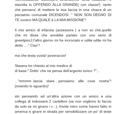
stavolta lo OFFENDO ALLA GRANDE( con classe!) ,tanto
che pensera' di mettere la sua faccia in una cloaca di un
pisciatoio comunale DICENDOSI :" NON SON DEGNO DI
TE ovvero MA QUALE è LA MIA MISSIONE"!
Il mio amico di infanzia (assessore ) a non so chè,quello
che mi disse che avrebbe parlato con uno serio di
greedpiscJ,l'altro giorno mi ha incrociato e udite udite mi ha
detto....:" Ciao"!
ma che testa vuota! poveraccio!
Stasera ho chiesto al mio medico di
di base:" Dotto' che ne pensa dell'argento ionico ?"...
..."mmmm..lascia stare....pensiamo alle cose nostre"!
(sviando lo sguardo)!
sto pensando ad un'altra azione con un amico e una
collega di indossare 2 cartelloni (se non vogliono lo faccio
da solo se mi girano i c...)..fronte retro come hanno fatto in
america e girare in strada per sensibilizzare un po' di teste