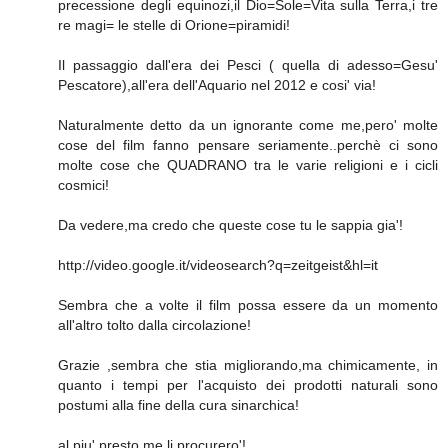
precessione degli equinozi,il Dio=Sole=Vita sulla Terra,i tre
re magi= le stelle di Orione=piramidi!
Il passaggio dall'era dei Pesci ( quella di adesso=Gesu'
Pescatore),all'era dell'Aquario nel 2012 e cosi' via!
Naturalmente detto da un ignorante come me,pero' molte
cose del film fanno pensare seriamente..perchè ci sono
molte cose che QUADRANO tra le varie religioni e i cicli
cosmici!
Da vedere,ma credo che queste cose tu le sappia gia'!
http://video.google.it/videosearch?q=zeitgeist&hl=it
Sembra che a volte il film possa essere da un momento
all'altro tolto dalla circolazione!
Grazie ,sembra che stia migliorando,ma chimicamente, in
quanto i tempi per l'acquisto dei prodotti naturali sono
postumi alla fine della cura sinarchica!
al piu' presto me li procurero'!