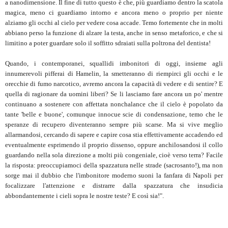
a nanodimensione. Il fine di tutto questo è che, più guardiamo dentro la scatola
magica, meno ci guardiamo intorno e ancora meno o proprio per niente
alziamo gli occhi al cielo per vedere cosa accade. Temo fortemente che in molti
abbiano perso la funzione di alzare la testa, anche in senso metaforico, e che si
limitino a poter guardare solo il soffitto sdraiati sulla poltrona del dentista!
Quando, i contemporanei, squallidi imbonitori di oggi, insieme agli
innumerevoli pifferai di Hamelin, la smetteranno di riempirci gli occhi e le
orecchie di fumo narcotico, avremo ancora la capacità di vedere e di sentire? E
quella di ragionare da uomini liberi? Se li lasciamo fare ancora un po' mentre
continuano a sostenere con affettata nonchalance che il cielo è popolato da
tante 'belle e buone', comunque innocue scie di condensazione, temo che le
speranze di recupero diventeranno sempre più scarse. Ma si vive meglio
allarmandosi, cercando di sapere e capire cosa stia effettivamente accadendo ed
eventualmente esprimendo il proprio dissenso, oppure anchilosandosi il collo
guardando nella sola direzione a molti più congeniale, cioè verso terra? Facile
la risposta: preoccupiamoci della spazzatura nelle strade (sacrosanto!), ma non
sorge mai il dubbio che l'imbonitore moderno suoni la fanfara di Napoli per
focalizzare l'attenzione e distrarre dalla spazzatura che insudicia
abbondantemente i cieli sopra le nostre teste? E così sia!".