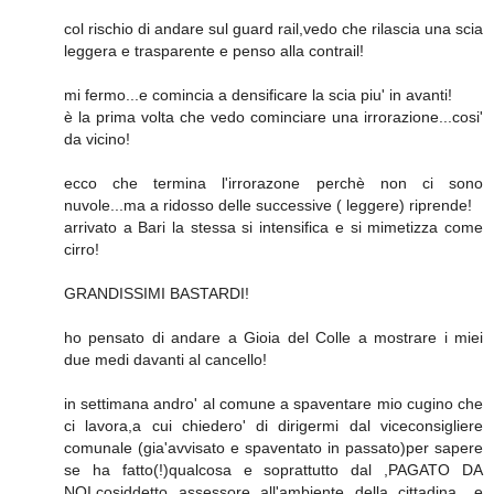
col rischio di andare sul guard rail,vedo che rilascia una scia
leggera e trasparente e penso alla contrail!
mi fermo...e comincia a densificare la scia piu' in avanti!
è la prima volta che vedo cominciare una irrorazione...cosi'
da vicino!
ecco che termina l'irrorazone perchè non ci sono
nuvole...ma a ridosso delle successive ( leggere) riprende!
arrivato a Bari la stessa si intensifica e si mimetizza come
cirro!
GRANDISSIMI BASTARDI!
ho pensato di andare a Gioia del Colle a mostrare i miei
due medi davanti al cancello!
in settimana andro' al comune a spaventare mio cugino che
ci lavora,a cui chiedero' di dirigermi dal viceconsigliere
comunale (gia'avvisato e spaventato in passato)per sapere
se ha fatto(!)qualcosa e soprattutto dal ,PAGATO DA
NOI,cosiddetto assessore all'ambiente della cittadina....e