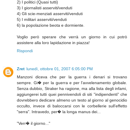
2) I politici (Quasi tutti)
3) I giornalisti asserviti/venduti
4) Gli scie-menziati asserviti/venduti
5) I militari asserviti/venduti
6) la popolazione beota e dormiente.
Voglio però sperare che verrà un giorno in cui potrò
assistere alla loro lapidazione in piazza!
Rispondi
Zret
lunedì, ottobre 01, 2007 6:05:00 PM
Manzoni diceva che per la guerra i denari si trovano
sempre. Gi� per la guerra e per l'avvelenamento globale.
Senza dubbio, Straker ha ragione, ma alla lista degli infami,
aggiungerei tutti quei pennivendoli di siti "indipendenti" che
dovrebbero dedicare almeno un testo al giorno al genocidio
occulto, invece di baloccarsi con le corbellerie sull'effetto
"serra". Intravedo, per� la longa manus dei...
"Verr� il giorno..."