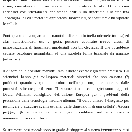
tappeto di bracci molecolari. Catene di carbonio della lunghezza da 10 a 20
atomi, sono attaccate ad una lamina dorata con atomi di zolfo. I trefoli sono
addensati così strettamente che stanno dritti sulla superficie. Ciò crea una
“boscaglia” di villi metallici appiccicosi molecolari, per catturare e manipolare
le cellule.
Punti quantici, nanoparticelle, nanotubi di carbonio (nella microelettronica) ed
altri nanostrumenti usa e getta, possono costituire nuove classi di
nanospazzatura di inquinanti ambientali non bio-degradabili che potrebbero
causare patologie assimilabili ad una subdola forma tumorale da amianto
(asbestosi).
Il quadro delle possibili reazioni immunitarie avverse è già stato precisato. Gli
scienziati hanno già sviluppato materiali sintetici che non causano (?)
problemi quando vengono introdotti nell’organismo, a cominciare dalle
protesi di silicone per il seno. Gli strumenti nanotecnologici sono peggiori.
David Williams, consigliere dell’unione Europea per i problemi della
percezione delle tecnologie mediche afferma: “Il corpo umano è disegnato per
respingere o attaccare agenti estranei delle dimensioni di una cellula”. Ancora
peggio, gli strumenti nanotecnologici potrebbero inibire il sistema
immunitario irreversibilmente.
Se strumenti così piccoli sono in grado di sfuggire al sistema immunitario, ci si