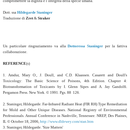
compromettere la dignità e l’integrità della specie umana.
Dott. ssa
Hildegarde Staninger
Traduzione di
Zret
&
Straker
Un particolare ringraziamento va alla
Dottoressa Staninger
per la fattiva
collaborazione.
REFERENCE
(s)
1. Amdur, Mary O., J. Doull, and C.D. Klaassen. Casarett and Doull's
Toxicology: The Basic Science of Poisons, 4th Edition. Chapter 4:
Biotransformation of Toxicants by I. Glenn Sipes and A. Jay Gandolfi.
Pergamon Press. New York. © 1991. Pgs. 88 ­ 126.
2. Staninger, Hildegarde. Far-Infrared Radiant Heat (FIR RH) Type Remediation
for Mold and Other Unique Diseases. National Registry of Environmental
Professionals. Annual Conference in Nashville, Tennessee. NREP, Des Plaines,
IL © October 18, 2006,
http://www.dldewey.com/stan.htm
3. Staninger, Hildegarde. 'Size Matters'