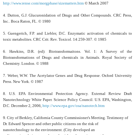
http://www.rense.com/morgphase/sizematters.htm
© March 2007
4. Dutton, G.J. Glucuronidation of Drugs and Other Compounds. CRC Press,
Inc.. Boca Raton, FL. © 1980
5. Guengerich, F.P. and Liebler, D.C. Enzymatic activation of chemicals to
toxic metabolites. CRC Crit. Rev. Toxicol. 14:259-307. © 1985
6. Hawkins, D.R. (ed): Biotransformaitons. Vol. 1: A Survey of the
Biotransformations of Drugs and chemicals in Animals. Royal Society of
Chemistry. London. © 1988
7. Weber, W.W. The Acetylator Genes and Drug Response. Oxford University
Press. New York. © 1987
8. U.S. EPA Environmental Protection Agency. External Review Draft
Nanotechnology White Paper. Science Policy Council. U.S. EPA, Washington,
D.C. December 2, 2006,
http://www.epa.gov/osa/nanotech.htm
9. City of Berkley, California County Commissioner's Meeting. Testimony of
Dr. Edward Spencer and other public citizens on the risk of
nanotechnology to the environment. (City developed an