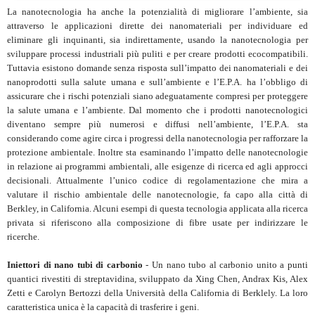
La nanotecnologia ha anche la potenzialità di migliorare l’ambiente, sia
attraverso le applicazioni dirette dei nanomateriali per individuare ed
eliminare gli inquinanti, sia indirettamente, usando la nanotecnologia per
sviluppare processi industriali più puliti e per creare prodotti ecocompatibili.
Tuttavia esistono domande senza risposta sull’impatto dei nanomateriali e dei
nanoprodotti sulla salute umana e sull’ambiente e l’E.P.A. ha l’obbligo di
assicurare che i rischi potenziali siano adeguatamente compresi per proteggere
la salute umana e l’ambiente. Dal momento che i prodotti nanotecnologici
diventano sempre più numerosi e diffusi nell’ambiente, l’E.P.A. sta
considerando come agire circa i progressi della nanotecnologia per rafforzare la
protezione ambientale. Inoltre sta esaminando l’impatto delle nanotecnologie
in relazione ai programmi ambientali, alle esigenze di ricerca ed agli approcci
decisionali. Attualmente l’unico codice di regolamentazione che mira a
valutare il rischio ambientale delle nanotecnologie, fa capo alla città di
Berkley, in California. Alcuni esempi di questa tecnologia applicata alla ricerca
privata si riferiscono alla composizione di fibre usate per indirizzare le
ricerche.
Iniettori di nano tubi di carbonio
- Un nano tubo al carbonio unito a punti
quantici rivestiti di streptavidina, sviluppato da Xing Chen, Andrax Kis, Alex
Zetti e Carolyn Bertozzi della Università della California di Berklely. La loro
caratteristica unica è la capacità di trasferire i geni.