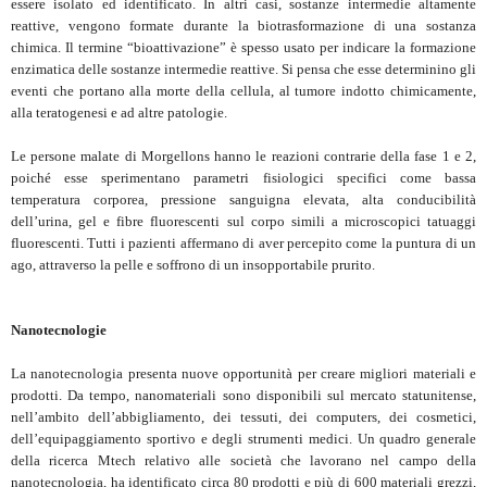
essere isolato ed identificato. In altri casi, sostanze intermedie altamente
reattive, vengono formate durante la biotrasformazione di una sostanza
chimica. Il termine “bioattivazione” è spesso usato per indicare la formazione
enzimatica delle sostanze intermedie reattive. Si pensa che esse determinino gli
eventi che portano alla morte della cellula, al tumore indotto chimicamente,
alla teratogenesi e ad altre patologie.
Le persone malate di Morgellons hanno le reazioni contrarie della fase 1 e 2,
poiché esse sperimentano parametri fisiologici specifici come bassa
temperatura corporea, pressione sanguigna elevata, alta conducibilità
dell’urina, gel e fibre fluorescenti sul corpo simili a microscopici tatuaggi
fluorescenti. Tutti i pazienti affermano di aver percepito come la puntura di un
ago, attraverso la pelle e soffrono di un insopportabile prurito.
Nanotecnologie
La nanotecnologia presenta nuove opportunità per creare migliori materiali e
prodotti. Da tempo, nanomateriali sono disponibili sul mercato statunitense,
nell’ambito dell’abbigliamento, dei tessuti, dei computers, dei cosmetici,
dell’equipaggiamento sportivo e degli strumenti medici. Un quadro generale
della ricerca Mtech relativo alle società che lavorano nel campo della
nanotecnologia, ha identificato circa 80 prodotti e più di 600 materiali grezzi,