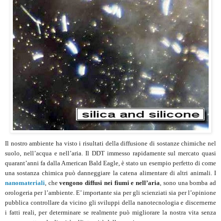
Il nostro ambiente ha visto i risultati della diffusione di sostanze chimiche nel
suolo, nell’acqua e nell’aria. Il DDT immesso rapidamente sul mercato quasi
quarant’anni fa dalla American Bald Eagle, è stato un esempio perfetto di come
una sostanza chimica può danneggiare la catena alimentare di altri animali. I
nanomateriali
, che
vengono diffusi nei fiumi e nell’aria
, sono una bomba ad
orologeria per l’ambiente. E’ importante sia per gli scienziati sia per l’opinione
pubblica controllare da vicino gli sviluppi della nanotecnologia e discernerne
i fatti reali, per determinare se realmente può migliorare la nostra vita senza