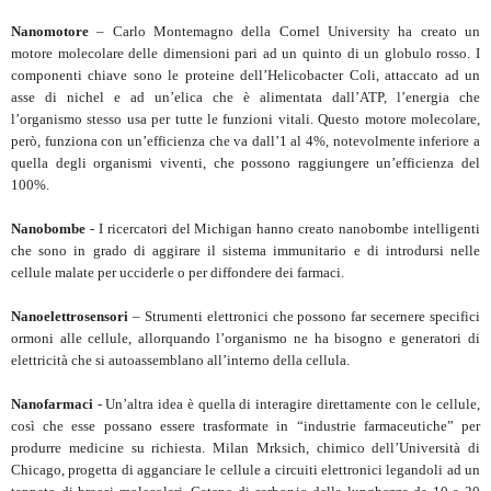
Nanomotore
– Carlo Montemagno della Cornel University ha creato un
motore molecolare delle dimensioni pari ad un quinto di un globulo rosso. I
componenti chiave sono le proteine dell’Helicobacter Coli, attaccato ad un
asse di nichel e ad un’elica che è alimentata dall’ATP, l’energia che
l’organismo stesso usa per tutte le funzioni vitali. Questo motore molecolare,
però, funziona con un’efficienza che va dall’1 al 4%, notevolmente inferiore a
quella degli organismi viventi, che possono raggiungere un’efficienza del
100%.
Nanobombe
- I ricercatori del Michigan hanno creato nanobombe intelligenti
che sono in grado di aggirare il sistema immunitario e di introdursi nelle
cellule malate per ucciderle o per diffondere dei farmaci.
Nanoelettrosensori
– Strumenti elettronici che possono far secernere specifici
ormoni alle cellule, allorquando l’organismo ne ha bisogno e generatori di
elettricità che si autoassemblano all’interno della cellula.
Nanofarmaci
- Un’altra idea è quella di interagire direttamente con le cellule,
così che esse possano essere trasformate in “industrie farmaceutiche” per
produrre medicine su richiesta. Milan Mrksich, chimico dell’Università di
Chicago, progetta di agganciare le cellule a circuiti elettronici legandoli ad un