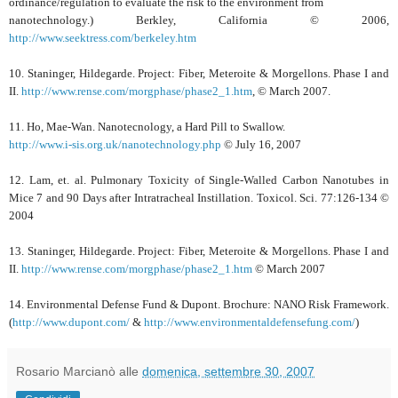
ordinance/regulation to evaluate the risk to the environment from
nanotechnology.) Berkley, California © 2006,
http://www.seektress.com/berkeley.htm
10. Staninger, Hildegarde. Project: Fiber, Meteroite & Morgellons. Phase I and
II.
http://www.rense.com/morgphase/phase2_1.htm
, © March 2007.
11. Ho, Mae-Wan. Nanotecnology, a Hard Pill to Swallow.
http://www.i-sis.org.uk/nanotechnology.php
© July 16, 2007
12. Lam, et. al. Pulmonary Toxicity of Single-Walled Carbon Nanotubes in
Mice 7 and 90 Days after Intratracheal Instillation. Toxicol. Sci. 77:126-134 ©
2004
13. Staninger, Hildegarde. Project: Fiber, Meteroite & Morgellons. Phase I and
II.
http://www.rense.com/morgphase/phase2_1.htm
© March 2007
14. Environmental Defense Fund & Dupont. Brochure: NANO Risk Framework.
(
http://www.dupont.com/
&
http://www.environmentaldefensefung.com/
)
Rosario Marcianò
alle
domenica, settembre 30, 2007