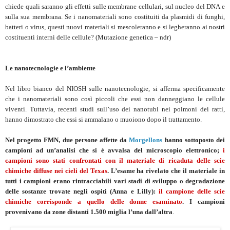
chiede quali saranno gli effetti sulle membrane cellulari, sul nucleo del DNA e
sulla sua membrana. Se i nanomateriali sono costituiti da plasmidi di funghi,
batteri o virus, questi nuovi materiali si mescoleranno e si legheranno ai nostri
costituenti interni delle cellule? (Mutazione genetica – ndr)
Le nanotecnologie e l’ambiente
Nel libro bianco del NIOSH sulle nanotecnologie, si afferma specificamente
che i nanomateriali sono così piccoli che essi non danneggiano le cellule
viventi. Tuttavia, recenti studi sull’uso dei nanotubi nei polmoni dei ratti,
hanno dimostrato che essi si ammalano o muoiono dopo il trattamento.
Nel progetto FMN, due persone affette da
Morgellons
hanno sottoposto dei
campioni ad un’analisi che si è avvalsa del microscopio elettronico;
i
campioni sono stati confrontati con il materiale di ricaduta delle scie
chimiche diffuse nei cieli del Texas
. L’esame ha rivelato che il materiale in
tutti i campioni erano rintracciabili vari stadi di sviluppo o degradazione
delle sostanze trovate negli ospiti (Anna e Lilly):
il campione delle scie
chimiche corrisponde a quello delle donne esaminato
. I campioni
provenivano da zone distanti 1.500 miglia l’una dall’altra
.