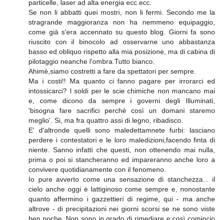
particelle, laser ad alta energia ecc.ecc.
Se non li abbatti quei mostri, non li fermi. Secondo me la
stragrande maggioranza non ha nemmeno equipaggio,
come già s'era accennato su questo blog. Giorni fa sono
riuscito con il binocolo ad osservarne uno abbastanza
basso ed obliquo rispetto alla mia posizione, ma di cabina di
pilotaggio neanche l'ombra.Tutto bianco.
Ahimè,siamo costretti a fare da spettatori per sempre.
Ma i costi!! Ma quanto ci fanno pagare per irrorarci ed
intossicarci? I soldi per le scie chimiche non mancano mai
e, come dicono da sempre i governi degli Illuminati,
'bisogna fare sacrifici perchè così un domani staremo
meglio'. Si, ma fra quattro assi di legno, ribadisco.
E' d'altronde quelli sono maledettamnete furbi: lasciano
perdere i contestatori e le loro maledizioni,facendo finta di
niente. Sanno infatti che questi, non ottenendo mai nulla,
prima o poi si stancheranno ed impareranno anche loro a
convivere quotidianamente con il fenomeno.
Io pure avverto come una sensazione di stanchezza... il
cielo anche oggi è lattiginoso come sempre e, nonostante
quanto affermino i gazzettieri di regime, qui - ma anche
altrove - di precipitazioni nei giorni scorsi se ne sono viste
ben poche. Non sono in grado di rimediare e così comincio