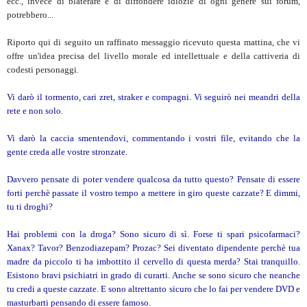
ecc., invece di blaterare e di diffondere idiozie di ogni genere sui forum,
potrebbero...
Riporto qui di seguito un raffinato messaggio ricevuto questa mattina, che vi
offre un'idea precisa del livello morale ed intellettuale e della cattiveria di
codesti personaggi.
Vi darò il tormento, cari zret, straker e compagni. Vi seguirò nei meandri della
rete e non solo.
Vi darò la caccia smentendovi, commentando i vostri file, evitando che la
gente creda alle vostre stronzate.
Davvero pensate di poter vendere qualcosa da tutto questo? Pensate di essere
forti perchè passate il vostro tempo a mettere in giro queste cazzate? E dimmi,
tu ti droghi?
Hai problemi con la droga? Sono sicuro di sì. Forse ti spari psicofarmaci?
Xanax? Tavor? Benzodiazepam? Prozac? Sei diventato dipendente perchè tua
madre da piccolo ti ha imbottito il cervello di questa merda? Stai tranquillo.
Esistono bravi psichiatri in grado di curarti. Anche se sono sicuro che neanche
tu credi a queste cazzate. E sono altrettanto sicuro che lo fai per vendere DVD e
masturbarti pensando di essere famoso.