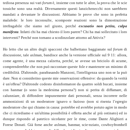
tediosa presenza sui vari
forum
è, insieme con tutte le altre, la prova che le scie
tossiche sono una realtà. Diversamente questi lanzichenecchi non sarebbero
mandati a devastare le discussioni. Abbiamo le prove che sono in perfetta
malafede: le loro inconsulte, scomposte reazioni sono la dimostrazione
irrefragabile che siamo nel giusto, perché
excusatio non petita, culpa
manifesta
. Infatti chi ha mai chiesto il loro parere? Chi ha mai sollecitato i loro
interventi? Perché non tornano a scodinzolare attorno ad Attivix?
Ho letto che un altro degli spacconi che balbettano baggianate sul
forum
di
discussione, tale axlman, bandisce anche la versione ufficiale sul 9 11: allora,
come agente, è una mezza calzetta, perché, se avesse un briciolo di acume,
comprenderebbe che non può raccontare queste fole e mantenere un minimo di
credibilità. D'altronde, parafrasando Manzoni, l'intelligenza uno non se la può
dare. Non si considerino queste mie osservazioni offensive: da quando la verità
è un'offesa? D'altronde codesto disinformatore da quattro soldi bucati, insieme
con hanmar (o sono la medesima persona?) non si perita di diffamare, di
calunniare, di diffondere impunemente dati personali, senza incorrere nelle
ammonizioni di un moderatore ignavo o fazioso (non si risenta l’egregio
moderatore che qui chiamo in causa: potrebbe ed avrebbe potuto agire in modo
che ci ricrediamo e un'ultima possibilità è offerta anche al più ostinato) ed io
dunque rispondo al patetico sicofante per le rime, come Dante Alighieri a
Forese Donati. Già forse anche axlman, hanmar, scie-nziato, cowboyfromhell