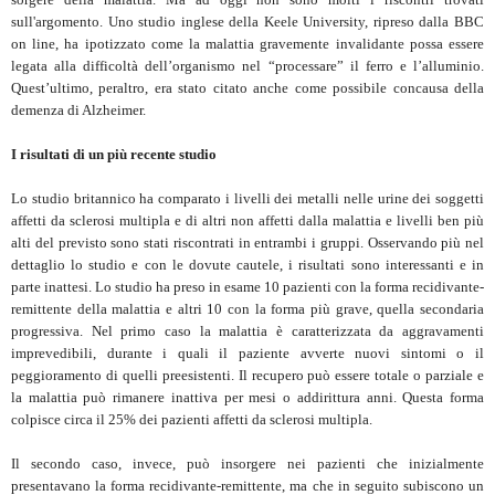
sull'argomento. Uno studio inglese della Keele University, ripreso dalla BBC
on line, ha ipotizzato come la malattia gravemente invalidante possa essere
legata alla difficoltà dell’organismo nel “processare” il ferro e l’alluminio.
Quest’ultimo, peraltro, era stato citato anche come possibile concausa della
demenza di Alzheimer.
I risultati di un più recente studio
Lo studio britannico ha comparato i livelli dei metalli nelle urine dei soggetti
affetti da sclerosi multipla e di altri non affetti dalla malattia e livelli ben più
alti del previsto sono stati riscontrati in entrambi i gruppi. Osservando più nel
dettaglio lo studio e con le dovute cautele, i risultati sono interessanti e in
parte inattesi. Lo studio ha preso in esame 10 pazienti con la forma recidivante-
remittente della malattia e altri 10 con la forma più grave, quella secondaria
progressiva. Nel primo caso la malattia è caratterizzata da aggravamenti
imprevedibili, durante i quali il paziente avverte nuovi sintomi o il
peggioramento di quelli preesistenti. Il recupero può essere totale o parziale e
la malattia può rimanere inattiva per mesi o addirittura anni. Questa forma
colpisce circa il 25% dei pazienti affetti da sclerosi multipla.
Il secondo caso, invece, può insorgere nei pazienti che inizialmente
presentavano la forma recidivante-remittente, ma che in seguito subiscono un