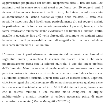
aggravamento progressivo dei sintomi. Rappresenta circa il 40% dei casi. I 20
pazienti presi in esame sono stati messi a confronto con 20 soggetti sani. I
ricercatori hanno preso in esame i livelli di ferro, che è stato più volte associato
all’accelerazione del danno ossidativo tipico della malattia. E’ stato così
possibile riscontrare che i livelli erano particolarmente alti nei soggetti malati,
in particolare con la forma secondaria progressiva. I pazienti, invece, con la
forma recidivante-remittente hanno evidenziato alti livelli di alluminio, l’altro
metallo in questione, fino a 40 volte oltre quello riscontrato nei pazienti senza
la malattia. Livelli paragonabili a quelli di soggetti affetti da una condizione
nota come intolleranza all’alluminio.
L’osservazione è particolarmente interessante dal momento che, basandosi
sugli studi animali, la mielina, la sostanza che riveste i nervi e che viene
progressivamente persa con la sclerosi multipla, è uno dei target preferiti
dall’alluminio. Man mano che si perde mielina una sostanza nota come
proteina basica mielinica viene ritrovata nelle urine e non è da escludere che
l’alluminio si presenti insieme. E per il ferro vale un discorso simile. L’ipotesi,
cioè, è che i geni che predispongano alla sclerosi possano avere qualcosa a che
fare anche con il metabolismo del ferro. Al di là dei risultati, però, rimane vero
che la sclerosi multipla è una malattia molto complessa, di origine
multifattoriale e ulteriori ricerche si rendono necessarie prima di trarre
conclusioni avventate. ( Marco Malagutti - 22/02/06)