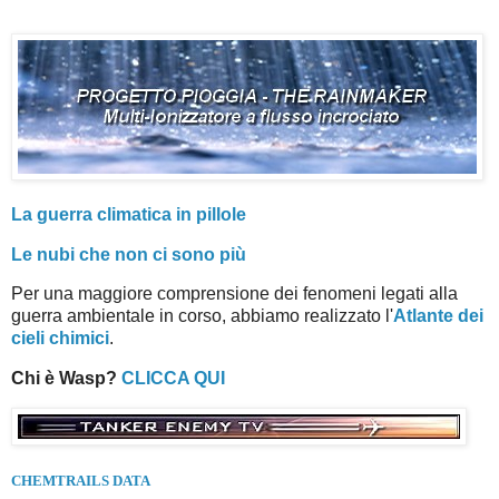
La guerra climatica in pillole
Le nubi che non ci sono più
Per una maggiore comprensione dei fenomeni legati alla
guerra ambientale in corso, abbiamo realizzato l'
Atlante dei
cieli chimici
.
Chi è Wasp?
CLICCA QUI
CHEMTRAILS DATA