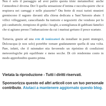
Non è solo il paesaggio ad aver patito questa triste metamorfosi: anche
l’atmosfera è diversa. Dov’è quella sensazione d’intima e raccolta quiete che si
respirava nei carruggi e nelle piazzette? Ora frotte di rozzi turisti stranieri
gremiscono il sagrato davanti alla chiesa dedicata a Sant’Antonio abate. I
villici villeggianti, caracollando fra trattorie e negozietti che vendono per lo
più carabattole, riempiono di grida i luoghi, a somiglianza di gabbiani famelici
che si agitano presso l’imbarcazione da cui i marinai gettano il pesce scartato.
Tuttavia, grazie ad una
rete di ionizzatori
da installare in punti strategici,
Dolceacqua (e non solo) potrebbe tornare gradatamente quella di una volta.
Pare, infatti, che il rainmaker stia favorendo un ripristino di condizioni
meteorologiche più equilibrate e meno secche. Di ciò renderemo conto in
modo approfondito quanto prima.
Vietata la riproduzione - Tutti i diritti riservati.
Sponsorizza questo ed altri articoli con un tuo personale
contributo
.
Aiutaci a mantenere aggiornato questo blog.