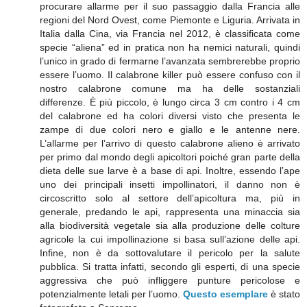
procurare allarme per il suo passaggio dalla Francia alle
regioni del Nord Ovest, come Piemonte e Liguria. Arrivata in
Italia dalla Cina, via Francia nel 2012, è classificata come
specie “aliena” ed in pratica non ha nemici naturali, quindi
l’unico in grado di fermarne l’avanzata sembrerebbe proprio
essere l’uomo. Il calabrone killer può essere confuso con il
nostro calabrone comune ma ha delle sostanziali
differenze. È più piccolo, è lungo circa 3 cm contro i 4 cm
del calabrone ed ha colori diversi visto che presenta le
zampe di due colori nero e giallo e le antenne nere.
L’allarme per l’arrivo di questo calabrone alieno è arrivato
per primo dal mondo degli apicoltori poiché gran parte della
dieta delle sue larve è a base di api. Inoltre, essendo l’ape
uno dei principali insetti impollinatori, il danno non è
circoscritto solo al settore dell’apicoltura ma, più in
generale, predando le api, rappresenta una minaccia sia
alla biodiversità vegetale sia alla produzione delle colture
agricole la cui impollinazione si basa sull’azione delle api.
Infine, non è da sottovalutare il pericolo per la salute
pubblica. Si tratta infatti, secondo gli esperti, di una specie
aggressiva che può infliggere punture pericolose e
potenzialmente letali per l’uomo.
Questo esemplare
è stato