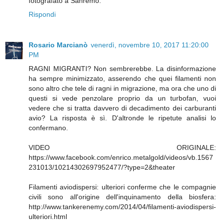
fotografato a Sanremo.
Rispondi
Rosario Marcianò
venerdì, novembre 10, 2017 11:20:00
PM
RAGNI MIGRANTI? Non sembrerebbe. La disinformazione
ha sempre minimizzato, asserendo che quei filamenti non
sono altro che tele di ragni in migrazione, ma ora che uno di
questi si vede penzolare proprio da un turbofan, vuoi
vedere che si tratta davvero di decadimento dei carburanti
avio? La risposta è sì. D'altronde le ripetute analisi lo
confermano.
VIDEO ORIGINALE:
https://www.facebook.com/enrico.metalgold/videos/vb.1567
231013/10214302697952477/?type=2&theater
Filamenti aviodispersi: ulteriori conferme che le compagnie
civili sono all'origine dell'inquinamento della biosfera:
http://www.tankerenemy.com/2014/04/filamenti-aviodispersi-
ulteriori.html