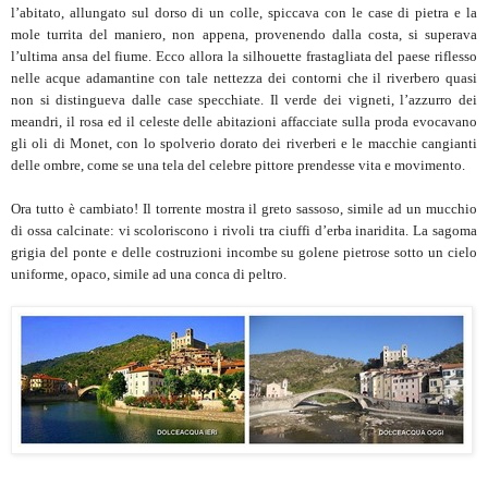
l’abitato, allungato sul dorso di un colle, spiccava con le case di pietra e la
mole turrita del maniero, non appena, provenendo dalla costa, si superava
l’ultima ansa del fiume. Ecco allora la silhouette frastagliata del paese riflesso
nelle acque adamantine con tale nettezza dei contorni che il riverbero quasi
non si distingueva dalle case specchiate. Il verde dei vigneti, l’azzurro dei
meandri, il rosa ed il celeste delle abitazioni affacciate sulla proda evocavano
gli oli di Monet, con lo spolverio dorato dei riverberi e le macchie cangianti
delle ombre, come se una tela del celebre pittore prendesse vita e movimento.
Ora tutto è cambiato! Il torrente mostra il greto sassoso, simile ad un mucchio
di ossa calcinate: vi scoloriscono i rivoli tra ciuffi d’erba inaridita. La sagoma
grigia del ponte e delle costruzioni incombe su golene pietrose sotto un cielo
uniforme, opaco, simile ad una conca di peltro.