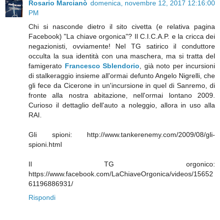
Rosario Marcianò
domenica, novembre 12, 2017 12:16:00
PM
Chi si nasconde dietro il sito civetta (e relativa pagina
Facebook) "La chiave orgonica"? Il C.I.C.A.P. e la cricca dei
negazionisti, ovviamente! Nel TG satirico il conduttore
occulta la sua identità con una maschera, ma si tratta del
famigerato
Francesco Sblendorio
, già noto per incursioni
di stalkeraggio insieme all'ormai defunto Angelo Nigrelli, che
gli fece da Cicerone in un'incursione in quel di Sanremo, di
fronte alla nostra abitazione, nell'ormai lontano 2009.
Curioso il dettaglio dell'auto a noleggio, allora in uso alla
RAI.
Gli spioni: http://www.tankerenemy.com/2009/08/gli-
spioni.html
Il TG orgonico:
https://www.facebook.com/LaChiaveOrgonica/videos/15652
61196886931/
Rispondi