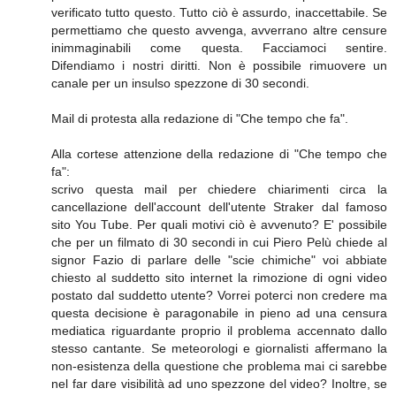
verificato tutto questo. Tutto ciò è assurdo, inaccettabile. Se
permettiamo che questo avvenga, avverrano altre censure
inimmaginabili come questa. Facciamoci sentire.
Difendiamo i nostri diritti. Non è possibile rimuovere un
canale per un insulso spezzone di 30 secondi.
Mail di protesta alla redazione di "Che tempo che fa".
Alla cortese attenzione della redazione di "Che tempo che
fa":
scrivo questa mail per chiedere chiarimenti circa la
cancellazione dell'account dell'utente Straker dal famoso
sito You Tube. Per quali motivi ciò è avvenuto? E' possibile
che per un filmato di 30 secondi in cui Piero Pelù chiede al
signor Fazio di parlare delle "scie chimiche" voi abbiate
chiesto al suddetto sito internet la rimozione di ogni video
postato dal suddetto utente? Vorrei poterci non credere ma
questa decisione è paragonabile in pieno ad una censura
mediatica riguardante proprio il problema accennato dallo
stesso cantante. Se meteorologi e giornalisti affermano la
non-esistenza della questione che problema mai ci sarebbe
nel far dare visibilità ad uno spezzone del video? Inoltre, se