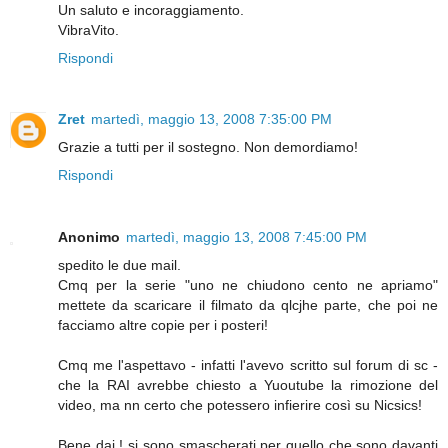
Un saluto e incoraggiamento.
VibraVito.
Rispondi
Zret
martedì, maggio 13, 2008 7:35:00 PM
Grazie a tutti per il sostegno. Non demordiamo!
Rispondi
Anonimo
martedì, maggio 13, 2008 7:45:00 PM
spedito le due mail.
Cmq per la serie "uno ne chiudono cento ne apriamo"
mettete da scaricare il filmato da qlcjhe parte, che poi ne
facciamo altre copie per i posteri!
Cmq me l'aspettavo - infatti l'avevo scritto sul forum di sc -
che la RAI avrebbe chiesto a Yuoutube la rimozione del
video, ma nn certo che potessero infierire così su Nicsics!
Bene dai ! si sono smascherati per quello che sono davanti