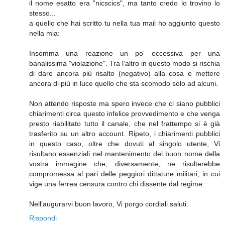
il nome esatto era "nicscics", ma tanto credo lo trovino lo
stesso...
a quello che hai scritto tu nella tua mail ho aggiunto questo
nella mia:
Insomma una reazione un po' eccessiva per una
banalissima "violazione". Tra l'altro in questo modo si rischia
di dare ancora più risalto (negativo) alla cosa e mettere
ancora di più in luce quello che sta scomodo solo ad alcuni.
Non attendo risposte ma spero invece che ci siano pubblici
chiarimenti circa questo infelice provvedimento e che venga
presto riabilitato tutto il canale, che nel frattempo si è già
trasferito su un altro account. Ripeto, i chiarimenti pubblici
in questo caso, oltre che dovuti al singolo utente, Vi
risultano essenziali nel mantenimento del buon nome della
vostra immagine che, diversamente, ne risulterebbe
compromessa al pari delle peggiori dittature militari, in cui
vige una ferrea censura contro chi dissente dal regime.
Nell'augurarvi buon lavoro, Vi porgo cordiali saluti.
Rispondi