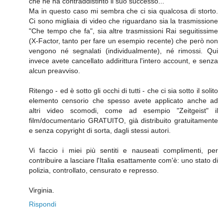
che ne ha contraddistinto il suo successo...
Ma in questo caso mi sembra che ci sia qualcosa di storto.
Ci sono migliaia di video che riguardano sia la trasmissione
"Che tempo che fa", sia altre trasmissioni Rai seguitissime
(X-Factor, tanto per fare un esempio recente) che però non
vengono né segnalati (individualmente), né rimossi. Qui
invece avete cancellato addirittura l'intero account, e senza
alcun preavviso.
Ritengo - ed è sotto gli occhi di tutti - che ci sia sotto il solito
elemento censorio che spesso avete applicato anche ad
altri video scomodi, come ad esempio "Zeitgeist" il
film/documentario GRATUITO, già distribuito gratuitamente
e senza copyright di sorta, dagli stessi autori.
Vi faccio i miei più sentiti e nauseati complimenti, per
contribuire a lasciare l'Italia esattamente com'è: uno stato di
polizia, controllato, censurato e represso.
Virginia.
Rispondi