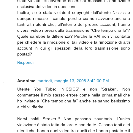
stato violato, ci dovrebbe essere al massimo la rimozione
esclusiva del video in questione.
Inoltre, se è stato violato il copyright dall'utente Nicsics e
dunque rimosso il canale, perchè ciò non avviene anche a
tanti altri utenti che, all'interno del proprio account, hanno
diversi video ripresi dalla trasmissione "Che tempo che fa"?
Quale sarebbe la differenza? Perchè la RAI non vi contatta
per chiedere la rimozione di tali video e la rimozione di altri
account in cui gli spezzoni della loro trasmissione sono
postati?
Rispondi
Anonimo
martedì, maggio 13, 2008 3:42:00 PM
Utente You Tube: 'NICSICS' e non 'Straker'. Non
commettete il mio stesso errore come nella prima mail che
ho inviato a "Che tempo che fa" anche se sanno benissimo
a chi vi riferite.
Nervi saldi Straker!!! Non possono spuntarla. L'unica
violazione è stata fatta da loro e non da te. Ci sono tanti altri
utenti che hanno quel video tra quelli che hanno postato e il