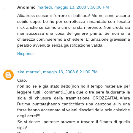
Anonimo
martedì, maggio 13, 2008 5:50:00 PM
Albatross scusami l'errore di battitura! Me ne sono accorto
subito dopo. Le ho per correttezza rimandate con l'esatto
nick anche se sanno a chi ci si sta riferendo. Non credo sia
mai successa una cosa del genere prima. Se non si fa
chiarezza continueremo a chiedere. E' un'azione gravissima
peraltro avvenuta senza giustificazione valida.
Rispondi
skc
martedì, maggio 13, 2008 6:21:00 PM
Ciao,
non so se è già stato detto(non ho il tempo materiale per
leggere tutti i commenti...),ma due o tre sere fa,durante la
sigla di chiusura della trasmissione CROZZAITALIA(era
l'ultima puntata)hanno canticchiato una canzone e in una
frase hanno accennato ai veleni rilasciati dalle scie chimiche
degli aerei!!!
Se vi riesce...potreste provare a trovare il filmato di quella
sigla!