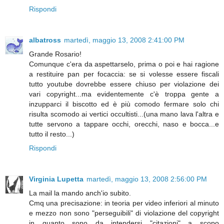
Rispondi
albatross
martedì, maggio 13, 2008 2:41:00 PM
Grande Rosario!
Comunque c'era da aspettarselo, prima o poi e hai ragione
a restituire pan per focaccia: se si volesse essere fiscali
tutto youtube dovrebbe essere chiuso per violazione dei
vari copyright...ma evidentemente c'è troppa gente a
inzupparci il biscotto ed è più comodo fermare solo chi
risulta scomodo ai vertici occultisti...(una mano lava l'altra e
tutte servono a tappare occhi, orecchi, naso e bocca...e
tutto il resto...)
Rispondi
Virginia Lupetta
martedì, maggio 13, 2008 2:56:00 PM
La mail la mando anch'io subito.
Cmq una precisazione: in teoria per video inferiori al minuto
e mezzo non sono "perseguibili" di violazione del copyright
in quanto sono da intendersi "citazioni" a scopo