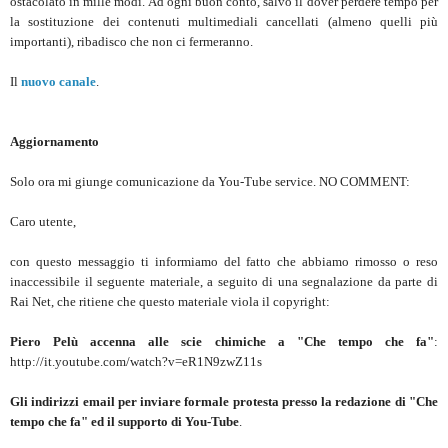
ostacolato in mille modi. Ad ogni buon conto, salvo il dover perdere tempo per
la sostituzione dei contenuti multimediali cancellati (almeno quelli più
importanti), ribadisco che non ci fermeranno.
Il
nuovo canale
.
Aggiornamento
Solo ora mi giunge comunicazione da You-Tube service. NO COMMENT:
Caro utente,
con questo messaggio ti informiamo del fatto che abbiamo rimosso o reso
inaccessibile il seguente materiale, a seguito di una segnalazione da parte di
Rai Net, che ritiene che questo materiale viola il copyright:
Piero Pelù accenna alle scie chimiche a "Che tempo che fa"
:
http://it.youtube.com/watch?v=eR1N9zwZ11s
Gli indirizzi email per inviare formale protesta presso la redazione di "Che
tempo che fa" ed il supporto di You-Tube
.