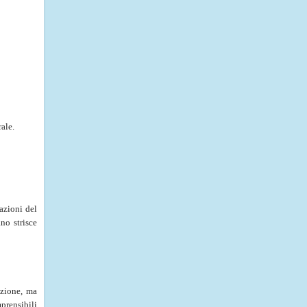
ale.
azioni del
no strisce
azione, ma
prensibili