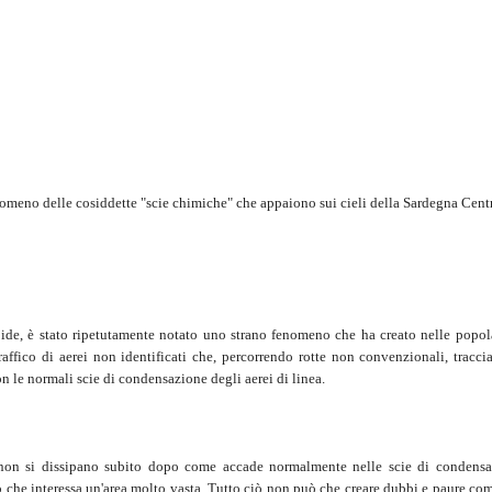
fenomeno delle cosiddette "scie chimiche" che appaiono sui cieli della Sardegna Centr
mpide, è stato ripetutamente notato uno strano fenomeno che ha creato nelle popol
affico di aerei non identificati che, percorrendo rotte non convenzionali, traccia
n le normali scie di condensazione degli aerei di linea.
to, non si dissipano subito dopo come accade normalmente nelle scie di condens
che interessa un'area molto vasta. Tutto ciò non può che creare dubbi e paure com