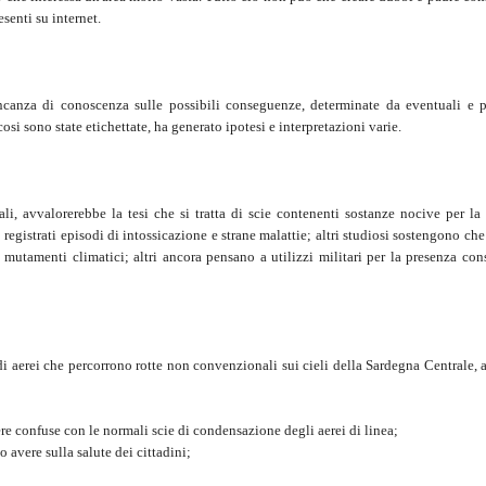
esenti su internet.
ancanza di conoscenza sulle possibili conseguenze, determinate da eventuali e p
i sono state etichettate, ha generato ipotesi e interpretazioni varie.
ali, avvalorerebbe la tesi che si tratta di scie contenenti sostanze nocive per la 
o registrati episodi di intossicazione e strane malattie; altri studiosi sostengono ch
e mutamenti climatici; altri ancora pensano a utilizzi militari per la presenza con
di aerei che percorrono rotte non convenzionali sui cieli della Sardegna Centrale, 
re confuse con le normali scie di condensazione degli aerei di linea;
 avere sulla salute dei cittadini;