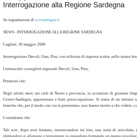
Interrogazione alla Regione Sardegna
Su segnalazione di
sciesardegna.it
NEWS - INTERROGAZIONE ALLA REGIONE SARDEGNA
Cagliari, 30 maggio 2006
Interrogazione Davoli, Uras, Pisu, con richiesta di risposta scritta, sullo strano 
I sottoscritti consiglieri regionali Davoli, Uras, Pisu,
Premesso che:
Negli ultimi mesi, sui cieli di Nuoro e provincia, in occasione di giornate li
Centro-Sardegna, apprensione e forte preoccupazione. Si tratta di un intenso tr
bianche che, per il modo con cui si presentano, non hanno niente a che vedere, co
Considerato che:
Tali scie, dopo aver formato, intersecandosi tra loro, una sorta di reticola
sfaldandosi si allargano e lentamente si espandono formando un manto nuvoloso 