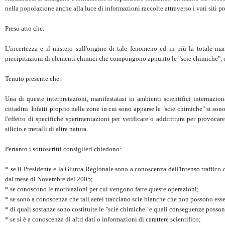
nella popolazione anche alla luce di informazioni raccolte attraverso i vari siti pr
Preso atto che:
L'incertezza e il mistero sull'origine di tale fenomeno ed in più la totale m
precipitazioni di elementi chimici che compongono appunto le "scie chimiche", cos
Tenuto presente che:
Una di queste interpretazioni, manifestatasi in ambienti scientifici internazion
cittadini. Infatti proprio nelle zone in cui sono apparse le "scie chimiche" si son
l'effetto di specifiche sperimentazioni per verificare o addirittura per provocar
silicio e metalli di altra natura.
Pertanto i sottoscritti consiglieri chiedono:
* se il Presidente e la Giunta Regionale sono a conoscenza dell'intenso traffico 
dal mese di Novembre del 2005;
* se conoscono le motivazioni per cui vengono fatte queste operazioni;
* se sono a conoscenza che tali aerei tracciano scie bianche che non possono esse
* di quali sostanze sono costituite le "scie chimiche" e quali conseguenze possono
* se si è a conoscenza di altri dati o informazioni di carattere scientifico;