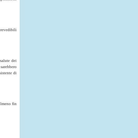
revedibili
salute dei
e sarebbero
sistente di
almeno fin