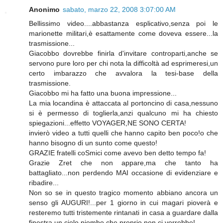
Anonimo
sabato, marzo 22, 2008 3:07:00 AM
Bellissimo video....abbastanza esplicativo,senza poi le
marionette militari,è esattamente come doveva essere...la
trasmissione...
Giacobbo dovrebbe finirla d'invitare controparti,anche se
servono pure loro per chi nota la difficoltà ad esprimeresi,un
certo imbarazzo che avvalora la tesi-base della
trasmissione.
Giacobbo mi ha fatto una buona impressione...
La mia locandina è attaccata al portoncino di casa,nessuno
si è permesso di toglierla,anzi qualcuno mi ha chiesto
spiegazioni...effetto VOYAGER,NE SONO CERTA!
invierò video a tutti quelli che hanno capito ben poco!o che
hanno bisogno di un sunto come questo!
GRAZIE fratelli coSmici come avevo ben detto tempo fa!
Grazie Zret che non appare,ma che tanto ha
battagliato...non perdendo MAI occasione di evidenziare e
ribadire...
Non so se in questo tragico momento abbiano ancora un
senso gli AUGURI!...per 1 giorno in cui magari pioverà e
resteremo tutti tristemente rintanati in casa a guardare dalla
finestra un cielo piombo che proprio non ci vorrebbe!