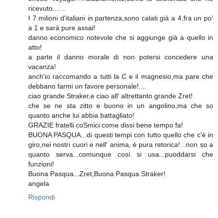
ricevuto.......
I 7 milioni d'italiani in partenza,sono calati già a 4,fra un po'
a 1 e sarà pure assai!
danno economico notevole che si aggiunge già a quello in
atto!
a parte il danno morale di non potersi concedere una
vacanza!
anch'io raccomando a tutti la C e il magnesio,ma pare che
debbano farmi un favore personale!....
ciao grande Straker,e ciao all' altrettanto grande Zret!
che se ne sta zitto e buono in un angolino,ma che so
quanto anche lui abbia battagliato!
GRAZIE fratelli coSmici come dissi bene tempo fa!
BUONA PASQUA...di questi tempi con tutto quello che c'è in
giro,nei nostri cuori e nell' anima, è pura retorica!...non so a
quanto serva...comunque così si usa...puoddarsi che
funzioni!
Buona Pasqua...Zret,Buona Pasqua Straker!
angela
Rispondi