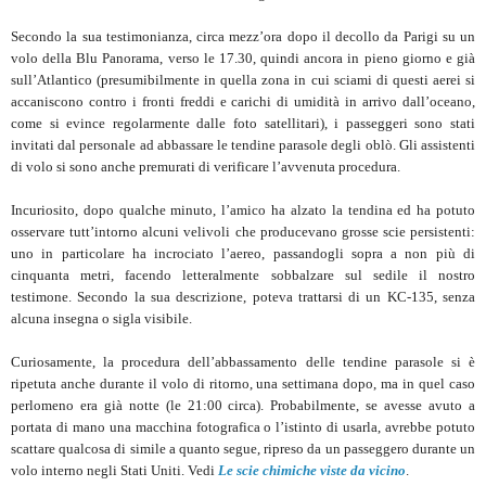
Secondo la sua testimonianza, circa mezz’ora dopo il decollo da Parigi su un
volo della Blu Panorama, verso le 17.30, quindi ancora in pieno giorno e già
sull’Atlantico (presumibilmente in quella zona in cui sciami di questi aerei si
accaniscono contro i fronti freddi e carichi di umidità in arrivo dall’oceano,
come si evince regolarmente dalle foto satellitari), i passeggeri sono stati
invitati dal personale ad abbassare le tendine parasole degli oblò. Gli assistenti
di volo si sono anche premurati di verificare l’avvenuta procedura.
Incuriosito, dopo qualche minuto, l’amico ha alzato la tendina ed ha potuto
osservare tutt’intorno alcuni velivoli che producevano grosse scie persistenti:
uno in particolare ha incrociato l’aereo, passandogli sopra a non più di
cinquanta metri, facendo letteralmente sobbalzare sul sedile il nostro
testimone. Secondo la sua descrizione, poteva trattarsi di un KC-135, senza
alcuna insegna o sigla visibile.
Curiosamente, la procedura dell’abbassamento delle tendine parasole si è
ripetuta anche durante il volo di ritorno, una settimana dopo, ma in quel caso
perlomeno era già notte (le 21:00 circa). Probabilmente, se avesse avuto a
portata di mano una macchina fotografica o l’istinto di usarla, avrebbe potuto
scattare qualcosa di simile a quanto segue, ripreso da un passeggero durante un
volo interno negli Stati Uniti. Vedi
Le scie chimiche viste da vicino
.