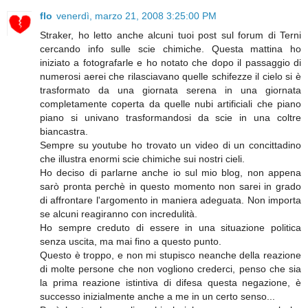
flo
venerdì, marzo 21, 2008 3:25:00 PM
Straker, ho letto anche alcuni tuoi post sul forum di Terni
cercando info sulle scie chimiche. Questa mattina ho
iniziato a fotografarle e ho notato che dopo il passaggio di
numerosi aerei che rilasciavano quelle schifezze il cielo si è
trasformato da una giornata serena in una giornata
completamente coperta da quelle nubi artificiali che piano
piano si univano trasformandosi da scie in una coltre
biancastra.
Sempre su youtube ho trovato un video di un concittadino
che illustra enormi scie chimiche sui nostri cieli.
Ho deciso di parlarne anche io sul mio blog, non appena
sarò pronta perchè in questo momento non sarei in grado
di affrontare l'argomento in maniera adeguata. Non importa
se alcuni reagiranno con incredulità.
Ho sempre creduto di essere in una situazione politica
senza uscita, ma mai fino a questo punto.
Questo è troppo, e non mi stupisco neanche della reazione
di molte persone che non vogliono crederci, penso che sia
la prima reazione istintiva di difesa questa negazione, è
successo inizialmente anche a me in un certo senso...