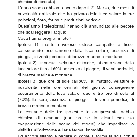
chimica di ricaduta).
L'anno scorso abbiamo avuto dopo il 21 Marzo, due mesi di
nuvolosità artificiale che ha privato della luce solare intere
polazioni, flora, fauna e produzioni agricole.
Quest'anno i telegiornali hanno già annunciato alle pecore
che scarseggerà l'acqua:
Cosa hanno programmato?
Ipotesi 1) manto nuvoloso esteso compatto e fisso,
conseguente oscuramento della luce solare, assenza di
pioggia, di venti periodici, di brezze marine e montane.
Ipotesi 2) "innocue" velature chimiche, attenuazione della
luce solare fino al 60%, assenza di piogge, di venti periodici,
di brezze marine e montane.
Ipotesi 3) due ore di sole (all'80%) al mattino, velature e
nuvolosità nelle ore centrali del giorno, conseguente
oscuramento della luce solare, due o tre ore di sole al
(70%)alla sera, assenza di piogge , di venti periodici, di
brezze marine e montane.
La costante delle tre ipotesi é la onnipresente nebbia
chimica di ricaduta (non so se in alcuni casi sia
evaporazione delle acque dei terreni) che impedisce la
visibilità all'orizzonte e l'aria ferma, immobile.
Ed ancora stiamo a parlare di come si forma la scia con il