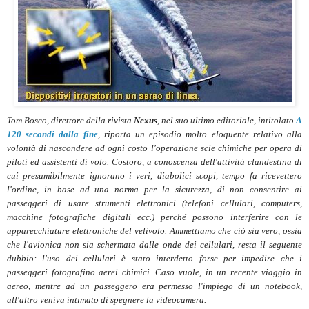
Tom Bosco, direttore della rivista
Nexus
, nel suo ultimo editoriale, intitolato
A
120 secondi dalla fine
, riporta un episodio molto eloquente relativo alla
volontà di nascondere ad ogni costo l'operazione scie chimiche per opera di
piloti ed assistenti di volo. Costoro, a conoscenza dell'attività clandestina di
cui presumibilmente ignorano i veri, diabolici scopi, tempo fa ricevettero
l'ordine, in base ad una norma per la sicurezza, di non consentire ai
passeggeri di usare strumenti elettronici (telefoni cellulari, computers,
macchine fotografiche digitali ecc.) perché possono interferire con le
apparecchiature elettroniche del velivolo. Ammettiamo che ciò sia vero, ossia
che l'avionica non sia schermata dalle onde dei cellulari, resta il seguente
dubbio: l'uso dei cellulari è stato interdetto forse per impedire che i
passeggeri fotografino aerei chimici. Caso vuole, in un recente viaggio in
aereo, mentre ad un passeggero era permesso l'impiego di un notebook,
all'altro veniva intimato di spegnere la videocamera.