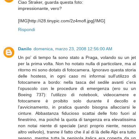
Ciao Straker, guarda questa foto:
impressionante, vero?
[IMG]http://i28.tinypic.com/2z4mofl.jpg[/IMG]
Rispondi
Danilo
domenica, marzo 23, 2008 12:56:00 AM
Un po' di tempo fa sono stato a Praga, volando su un jet
per la prima volta. Non ho notato nulla di particolare, ma al
ritorno mi sono dotato di fotocamera. Ignoravo questa storia
delle hostess, in ogni caso mi informai sull'utilizzo di
fotocamere a bordo: nella tasca del sedile avanti c'era
l'opuscolo con le procedure di emergenza (ero su un
Boeing 737): l'utilizzo di notebook, videocamere e
fotocamere è proibito solo durante il decollo e
l'avvicinamento, in pratica quando bisogna allacciarsi le
cinture. Abbastanza fiducioso scattai delle foto fuori al
finestrino, ma poiché la quota di tangenza era elevatissima
non notai niente di speciale (anzi proprio niente, nessun
altro velivolo), tranne il fatto che il al di là delle Alpi era tutto
sereno, mentre tutta la penisola italica era coperta da un