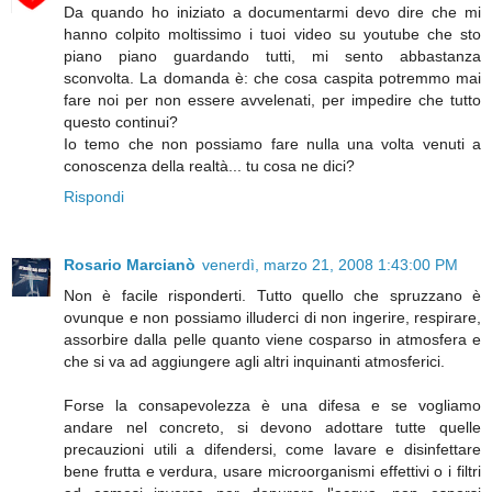
Da quando ho iniziato a documentarmi devo dire che mi
hanno colpito moltissimo i tuoi video su youtube che sto
piano piano guardando tutti, mi sento abbastanza
sconvolta. La domanda è: che cosa caspita potremmo mai
fare noi per non essere avvelenati, per impedire che tutto
questo continui?
Io temo che non possiamo fare nulla una volta venuti a
conoscenza della realtà... tu cosa ne dici?
Rispondi
Rosario Marcianò
venerdì, marzo 21, 2008 1:43:00 PM
Non è facile risponderti. Tutto quello che spruzzano è
ovunque e non possiamo illuderci di non ingerire, respirare,
assorbire dalla pelle quanto viene cosparso in atmosfera e
che si va ad aggiungere agli altri inquinanti atmosferici.
Forse la consapevolezza è una difesa e se vogliamo
andare nel concreto, si devono adottare tutte quelle
precauzioni utili a difendersi, come lavare e disinfettare
bene frutta e verdura, usare microorganismi effettivi o i filtri