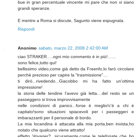
bue in gran percentuale vincente mi pare che non vi siano
grandi speranze.
E mentre a Roma si discute, Sagunto viene espugnata.
Rispondi
Anonimo
sabato, marzo 22, 2008 2:42:00 AM
ciao STRAKER.....ogni mio commento è in più!.......
sono felice,tutto qui!
bellissimo video,come già detto da Freenfo,lo farò circolare
perchè prezioso per capire la "trasmissione"....
ti dirò...rivedendo...Giacobbo mi ha fatto un'ottima
impressione!
la storia delle tendine l'avevo già letta....del resto se un
passeggero si trova improvvisamente
nelle condizioni di panico...forse è meglio!c'è a chi è
capitato!sono situazioni spiacevoli per i passeggeri e
imbarazzanti per il personale di bordo.
La mia locandina è attacata alla mia porta,ben invista,ho
notato che qualcuno viene attratto!
effetto Voyager?...sicuramente,come le telefonate che ho