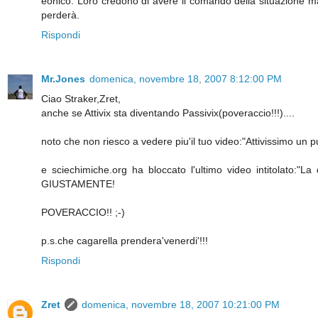
eonico. Loro credono di avere il comando della situazione m
perderà.
Rispondi
Mr.Jones
domenica, novembre 18, 2007 8:12:00 PM
Ciao Straker,Zret,
anche se Attivix sta diventando Passivix(poveraccio!!!)....
noto che non riesco a vedere piu'il tuo video:"Attivissimo un pun
e sciechimiche.org ha bloccato l'ultimo video intitolato:"L
GIUSTAMENTE!
POVERACCIO!! ;-)
p.s.che cagarella prendera'venerdi'!!!
Rispondi
Zret
domenica, novembre 18, 2007 10:21:00 PM