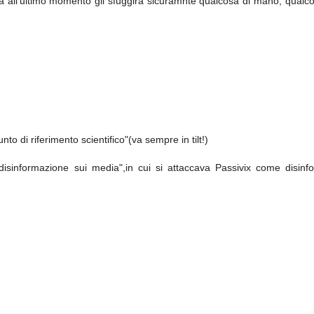
a all'ultimo momento gli sfuggirà sicuramnte qualcosa di mano, qualco
to di riferimento scientifico"(va sempre in tilt!)
a disinformazione sui media",in cui si attaccava Passivix come disinf