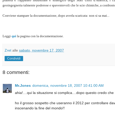
pianeta è l'apparato industriale e strategico degli Stati Uniti d'America, i 
geoingegneria talmente poderose e spaventevoli che le scie chimiche, a confront
Conviene stampare la documentazione, dopo averla scaricata: non si sa mai...
Leggi
qui
la pagina con la documentazione.
Zret
alle
sabato, novembre 17, 2007
Condividi
8 commenti:
Mr.Jones
domenica, novembre 18, 2007 10:41:00 AM
ahia!....qui la situazione si complica....dopo questo credo che 
ho il grosso sospetto che useranno il 2012 per controllare davve
inscenando la fine del mondo!!