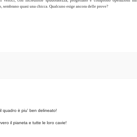
cui vertici, con incredibile spudoratezza, progettano e compiono operazioni mil
o, sembrano quasi una chicca. Qualcuno esige ancora delle prove?
il quadro è piu' ben delineato!
ro il pianeta e tutte le loro cavie!