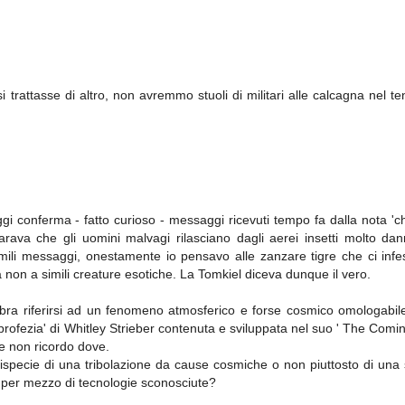
rattasse di altro, non avremmo stuoli di militari alle calcagna nel ten
ggi conferma - fatto curioso - messaggi ricevuti tempo fa dalla nota 'c
hiarava che gli uomini malvagi rilasciano dagli aerei insetti molto da
mili messaggi, onestamente io pensavo alle zanzare tigre che ci inf
 non a simili creature esotiche. La Tomkiel diceva dunque il vero.
sembra riferirsi ad un fenomeno atmosferico e forse cosmico omologabi
 'profezia' di Whitley Strieber contenuta e sviluppata nel suo ' The Comi
se non ricordo dove.
attispecie di una tribolazione da cause cosmiche o non piuttosto di una
 per mezzo di tecnologie sconosciute?