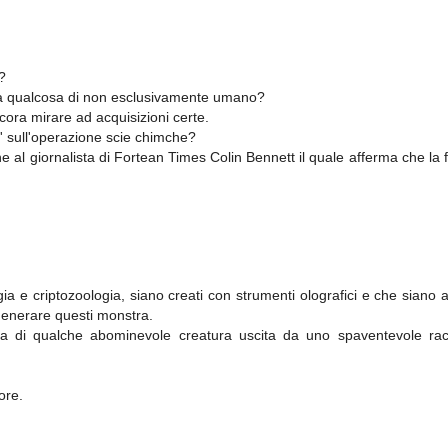
?
te a qualcosa di non esclusivamente umano?
ora mirare ad acquisizioni certe.
e' sull'operazione scie chimche?
e al giornalista di Fortean Times Colin Bennett il quale afferma che la
gia e criptozoologia, siano creati con strumenti olografici e che siano a
 generare questi monstra.
sa di qualche abominevole creatura uscita da uno spaventevole rac
ore.