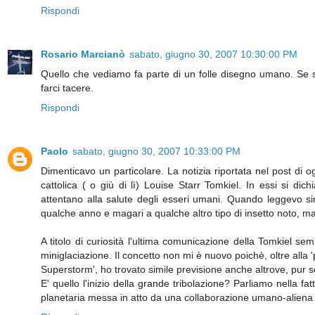
Rispondi
Rosario Marcianò
sabato, giugno 30, 2007 10:30:00 PM
Quello che vediamo fa parte di un folle disegno umano. Se si t
farci tacere.
Rispondi
Paolo
sabato, giugno 30, 2007 10:33:00 PM
Dimenticavo un particolare. La notizia riportata nel post di o
cattolica ( o giù di lì) Louise Starr Tomkiel. In essi si dic
attentano alla salute degli esseri umani. Quando leggevo si
qualche anno e magari a qualche altro tipo di insetto noto, ma
A titolo di curiosità l'ultima comunicazione della Tomkiel 
miniglaciazione. Il concetto non mi è nuovo poichè, oltre alla
Superstorm', ho trovato simile previsione anche altrove, pur 
E' quello l'inizio della grande tribolazione? Parliamo nella f
planetaria messa in atto da una collaborazione umano-aliena