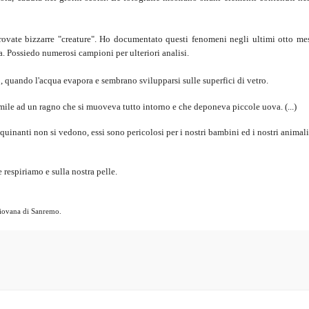
rovate bizzarre "creature". Ho documentato questi fenomeni negli ultimi otto mesi
ta. Possiedo numerosi campioni per ulteriori analisi.
 quando l'acqua evapora e sembrano svilupparsi sulle superfici di vetro.
ile ad un ragno che si muoveva tutto intorno e che deponeva piccole uova. (...)
uinanti non si vedono, essi sono pericolosi per i nostri bambini ed i nostri animali
 respiriamo e sulla nostra pelle.
piovana di Sanremo.