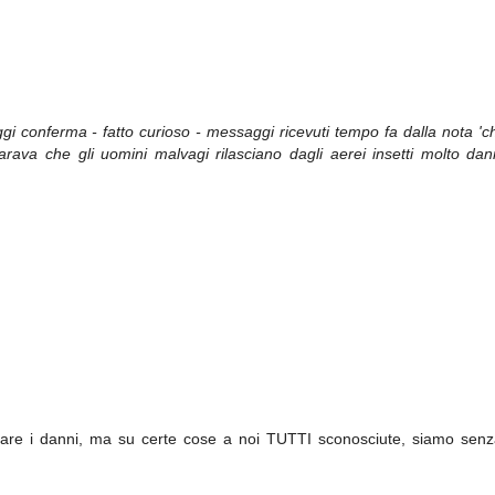
ggi conferma - fatto curioso - messaggi ricevuti tempo fa dalla nota 'c
hiarava che gli uomini malvagi rilasciano dagli aerei insetti molto da
itare i danni, ma su certe cose a noi TUTTI sconosciute, siamo sen