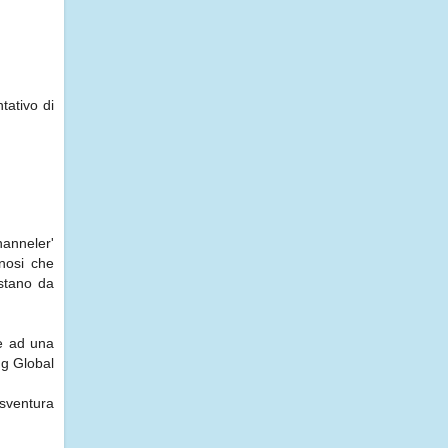
tativo di
hanneler'
nnosi che
estano da
le ad una
ng Global
 sventura