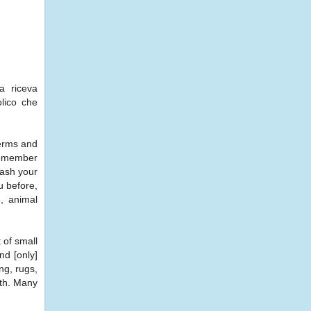
a riceva
olico che
Germs and
remember
Wash your
u before,
e, animal
 of small
nd [only]
ng, rugs,
ath. Many