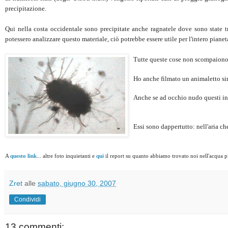
precipitazione.
Qui nella costa occidentale sono precipitate anche ragnatele dove sono state t
potessero analizzare questo materiale, ciò potrebbe essere utile per l'intero piane
Tutte queste cose non scompaiono,
Ho anche filmato un animaletto sim
Anche se ad occhio nudo questi inq
Essi sono dappertutto: nell'aria che
A
questo link
... altre foto inquietanti e
qui
il report su quanto abbiamo trovato noi nell'acqua 
Zret
alle
sabato, giugno 30, 2007
Condividi
13 commenti: