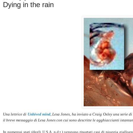
Dying in the rain
Una lettrice di
Unhived mind
, Lesa Jones, ha inviato a Craig Oxley una serie 
il breve messaggio di Lesa Jones con cui sono descritte le agghiaccianti istanta
In numerosi stati (degli U.S.A. n.d.t.) vengono riportati casi di pioggia giallog