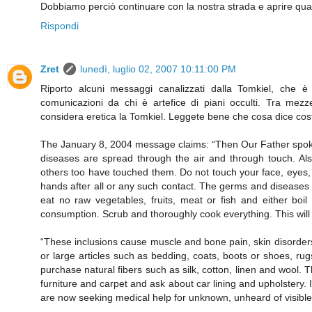
Dobbiamo perciò continuare con la nostra strada e aprire qua
Rispondi
Zret
lunedì, luglio 02, 2007 10:11:00 PM
Riporto alcuni messaggi canalizzati dalla Tomkiel, che è
comunicazioni da chi è artefice di piani occulti. Tra mezze 
considera eretica la Tomkiel. Leggete bene che cosa dice cost
The January 8, 2004 message claims: “Then Our Father spoke
diseases are spread through the air and through touch. 
others too have touched them. Do not touch your face, eyes,
hands after all or any such contact. The germs and diseases a
eat no raw vegetables, fruits, meat or fish and either boil
consumption. Scrub and thoroughly cook everything. This will not 
“These inclusions cause muscle and bone pain, skin disorders,
or large articles such as bedding, coats, boots or shoes, rugs
purchase natural fibers such as silk, cotton, linen and wool.
furniture and carpet and ask about car lining and upholstery. 
are now seeking medical help for unknown, unheard of visible