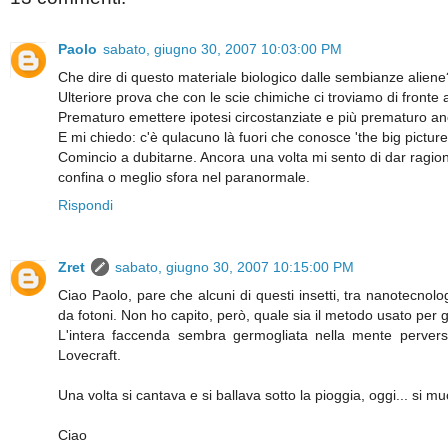
Paolo
sabato, giugno 30, 2007 10:03:00 PM
Che dire di questo materiale biologico dalle sembianze aliene
Ulteriore prova che con le scie chimiche ci troviamo di fron
Prematuro emettere ipotesi circostanziate e più prematuro anc
E mi chiedo: c'è qulacuno là fuori che conosce 'the big pictur
Comincio a dubitarne. Ancora una volta mi sento di dar ragion
confina o meglio sfora nel paranormale.
Rispondi
Zret
sabato, giugno 30, 2007 10:15:00 PM
Ciao Paolo, pare che alcuni di questi insetti, tra nanotecnolo
da fotoni. Non ho capito, però, quale sia il metodo usato per
L'intera faccenda sembra germogliata nella mente perver
Lovecraft.
Una volta si cantava e si ballava sotto la pioggia, oggi... si mu
Ciao