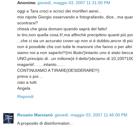
Anonimo
giovedì, maggio 03, 2007 11:31:00 PM
oggi a Tara croci e scroci dei mortiferi aerei...
mio nipote Giorgio osservando e fotografando, dice...ma qua
scontrarsi?
chissà che gioia domani quando saprà del fatto!
io tiro,non quella cosa lì!,ma affinchè precipitino quanti più pos
...che ci sia un accurato cover-up non vi è dubbio,ancor di più 
non è possibile che con tutte le manovre che fanno o per altri 
siamo noi a non saperlo!!!(mi illudo!)intanto uno è stato becca
UNO,principio di...un milione(è il detto!)diciamo di 10,100?10
magariiii!........intanto.......
CONTINUIAMO A TIRARE(DESIDERARE!!!)
prima o poi....
ciao a tutti
Angela
Rispondi
Rosario Marcianò
giovedì, maggio 03, 2007 11:46:00 PM
A proposito di disinformatori...