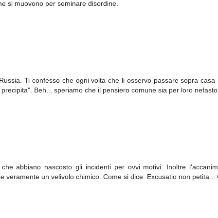
lì che si muovono per seminare disordine.
 Russia. Ti confesso che ogni volta che li osservo passare sopra casa
ta, precipita". Beh... speriamo che il pensiero comune sia per loro nefasto
 che abbiano nascosto gli incidenti per ovvi motivi. Inoltre l'accani
olse veramente un velivolo chimico. Come si dice: Excusatio non petita...