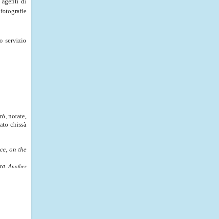
i agenti di
fotografie
o servizio
rò, notate,
ato chissà
ce, on the
rta.
Another