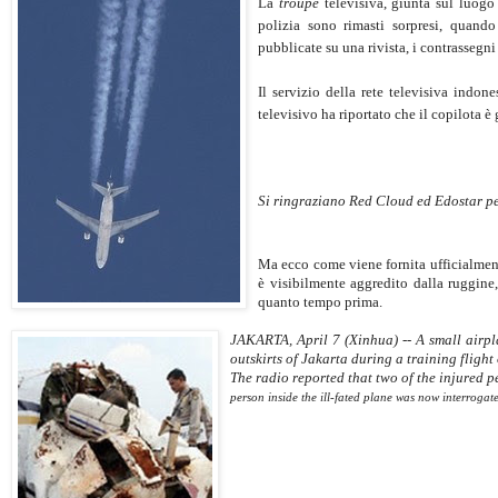
La
troupe
televisiva, giunta sul luogo 
polizia sono rimasti sorpresi, quando
pubblicate su una rivista, i contrasseg
Il servizio della rete televisiva indon
televisivo ha riportato che il copilota è
Si ringraziano Red Cloud ed Edostar pe
Ma ecco come viene fornita ufficialmen
è visibilmente aggredito dalla ruggine,
quanto tempo prima.
JAKARTA, April 7 (Xinhua) -- A small airpl
outskirts of Jakarta during a training fligh
The radio reported that two of the injured 
person inside the ill-fated plane was now interroga