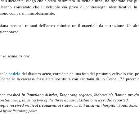
dell'incidente, luogo che è stato delimitato in fretta e furia, ha riportato che gl
 hanno constatato che il velivolo era privo di contrassegni identificativi. In 
ni sono comparsi miracolosamente.
esiana mostra i rottami dell'aereo chimico tra il materiale da costruzione. Un altr
 giapponese.
r la segnalazione.
te la
notizia
del disastro aereo, corredata da una foto del presunto velivolo che, pe
 come se la carcassa fosse stata sostituita con i rottami di un Cesna 172 precipit
ane crashed in Pamulang district, Tangerang regency, Indonesia's Banten provin
t on Saturday, injuring two of the three aboard, Elshinta news radio reported.
people received medical treatments at state-owned Fatmawati hospital, South Jaka
ted by the Pamulang police.