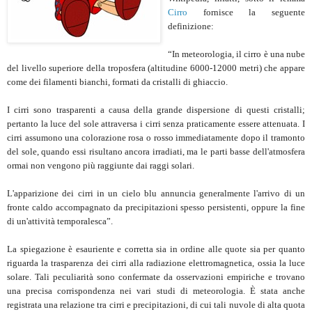
Cirro
fornisce la seguente
definizione:
“In meteorologia, il cirro è una nube
del livello superiore della troposfera (altitudine 6000-12000 metri) che appare
come dei filamenti bianchi, formati da cristalli di ghiaccio.
I cirri sono trasparenti a causa della grande dispersione di questi cristalli;
pertanto la luce del sole attraversa i cirri senza praticamente essere attenuata. I
cirri assumono una colorazione rosa o rosso immediatamente dopo il tramonto
del sole, quando essi risultano ancora irradiati, ma le parti basse dell'atmosfera
ormai non vengono più raggiunte dai raggi solari.
L'apparizione dei cirri in un cielo blu annuncia generalmente l'arrivo di un
fronte caldo accompagnato da precipitazioni spesso persistenti, oppure la fine
di un'attività temporalesca”.
La spiegazione è esauriente e corretta sia in ordine alle quote sia per quanto
riguarda la trasparenza dei cirri alla radiazione elettromagnetica, ossia la luce
solare. Tali peculiarità sono confermate da osservazioni empiriche e trovano
una precisa corrispondenza nei vari studi di meteorologia. È stata anche
registrata una relazione tra cirri e precipitazioni, di cui tali nuvole di alta quota