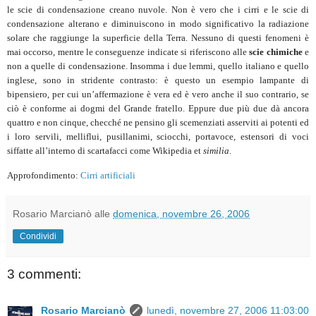
le scie di condensazione creano nuvole. Non è vero che i cirri e le scie di
condensazione alterano e diminuiscono in modo significativo la radiazione
solare che raggiunge la superficie della Terra. Nessuno di questi fenomeni è
mai occorso, mentre le conseguenze indicate si riferiscono alle
scie chimiche
e
non a quelle di condensazione. Insomma i due lemmi, quello italiano e quello
inglese, sono in stridente contrasto: è questo un esempio lampante di
bipensiero, per cui un’affermazione è vera ed è vero anche il suo contrario, se
ciò è conforme ai dogmi del Grande fratello. Eppure due più due dà ancora
quattro e non cinque, checché ne pensino gli scemenziati asserviti ai potenti ed
i loro servili, melliflui, pusillanimi, sciocchi, portavoce, estensori di voci
siffatte all’interno di scartafacci come Wikipedia et
similia
.
Approfondimento:
Cirri artificiali
Rosario Marcianò
alle
domenica, novembre 26, 2006
Condividi
3 commenti:
Rosario Marcianò
lunedì, novembre 27, 2006 11:03:00