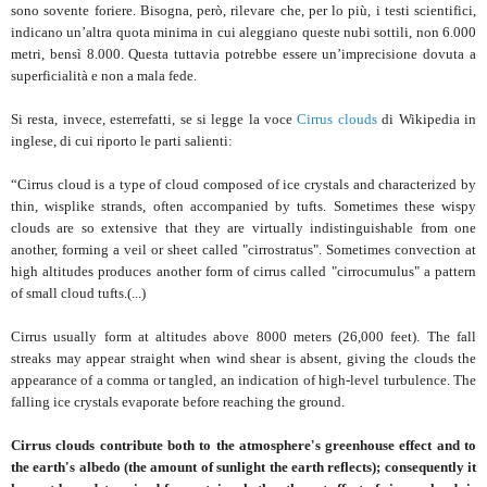
sono sovente foriere. Bisogna, però, rilevare che, per lo più, i testi scientifici,
indicano un’altra quota minima in cui aleggiano queste nubi sottili, non 6.000
metri, bensì 8.000. Questa tuttavia potrebbe essere un’imprecisione dovuta a
superficialità e non a mala fede.
Si resta, invece, esterrefatti, se si legge la voce
Cirrus clouds
di Wikipedia in
inglese, di cui riporto le parti salienti:
“Cirrus cloud is a type of cloud composed of ice crystals and characterized by
thin, wisplike strands, often accompanied by tufts. Sometimes these wispy
clouds are so extensive that they are virtually indistinguishable from one
another, forming a veil or sheet called "cirrostratus". Sometimes convection at
high altitudes produces another form of cirrus called "cirrocumulus" a pattern
of small cloud tufts.(...)
Cirrus usually form at altitudes above 8000 meters (26,000 feet). The fall
streaks may appear straight when wind shear is absent, giving the clouds the
appearance of a comma or tangled, an indication of high-level turbulence. The
falling ice crystals evaporate before reaching the ground.
Cirrus clouds contribute both to the atmosphere's greenhouse effect and to
the earth's albedo (the amount of sunlight the earth reflects); consequently it