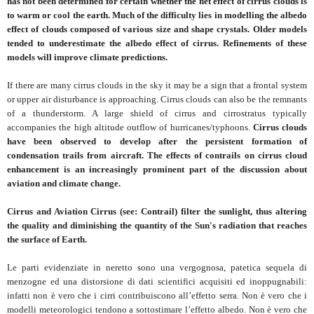
has not been determined for certain whether the net effect of cirrus clouds is
to warm or cool the earth. Much of the difficulty lies in modelling the albedo
effect of clouds composed of various size and shape crystals. Older models
tended to underestimate the albedo effect of cirrus. Refinements of these
models will improve climate predictions.
If there are many cirrus clouds in the sky it may be a sign that a frontal system
or upper air disturbance is approaching. Cirrus clouds can also be the remnants
of a thunderstorm. A large shield of cirrus and cirrostratus typically
accompanies the high altitude outflow of hurricanes/typhoons.
Cirrus clouds
have been observed to develop after the persistent formation of
condensation trails from aircraft. The effects of contrails on cirrus cloud
enhancement is an increasingly prominent part of the discussion about
aviation and climate change.
Cirrus and Aviation Cirrus (see: Contrail) filter the sunlight, thus altering
the quality and diminishing the quantity of the Sun's radiation that reaches
the surface of Earth.
Le parti evidenziate in neretto sono una vergognosa, patetica sequela di
menzogne ed una distorsione di dati scientifici acquisiti ed inoppugnabili:
infatti non è vero che i cirri contribuiscono all’effetto serra. Non è vero che i
modelli meteorologici tendono a sottostimare l’effetto albedo. Non è vero che