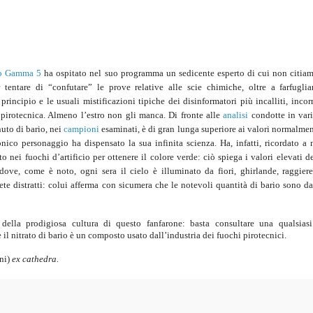
o Gamma 5
ha ospitato nel suo programma un sedicente esperto di cui non citia
tentare di “confutare” le prove relative alle scie chimiche, oltre a farfugliar
principio e le usuali mistificazioni tipiche dei disinformatori più incalliti, incor
pirotecnica. Almeno l’estro non gli manca. Di fronte alle
analisi
condotte in vari
uto di bario, nei
campioni
esaminati, è di gran lunga superiore ai valori normalmen
ionico personaggio ha dispensato la sua infinita scienza. Ha, infatti, ricordato a 
to nei fuochi d’artificio per ottenere il colore verde: ciò spiega i valori elevati d
e, dove, come è noto, ogni sera il cielo è illuminato da fiori, ghirlande, raggiere
Siete distratti: colui afferma con sicumera che le notevoli quantità di bario sono da
lla prodigiosa cultura di questo fanfarone: basta consultare una qualsiasi
 il nitrato di bario è un composto usato dall’industria dei fuochi pirotecnici.
ini)
ex cathedra.