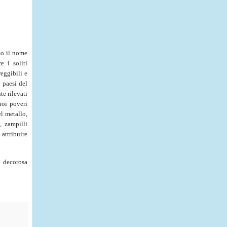
mo il nome
e i soliti
reggibili e
 paesi del
te rilevati
noi poveri
el metallo,
, zampilli
 attribuire
 decorosa