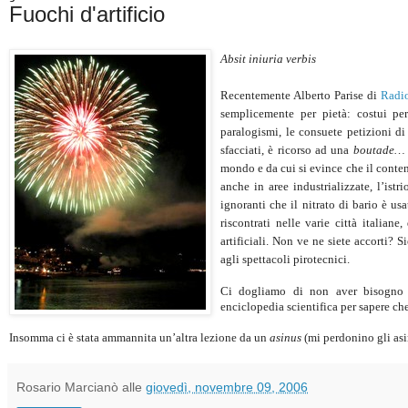
Fuochi d'artificio
Absit iniuria verbis
Recentemente Alberto Parise di
Radi
semplicemente per pietà: costui per 
paralogismi, le consuete petizioni di 
sfacciati, è ricorso ad una
boutade…
mondo e da cui si evince che il conten
anche in aree industrializzate, l’istr
ignoranti che il nitrato di bario è usa
riscontrati nelle varie città italian
artificiali. Non ve ne siete accorti? 
agli spettacoli pirotecnici.
Ci dogliamo di non aver bisogno de
enciclopedia scientifica per sapere che
Insomma ci è stata ammannita un’altra lezione da un
asinus
(mi perdonino gli as
Rosario Marcianò
alle
giovedì, novembre 09, 2006