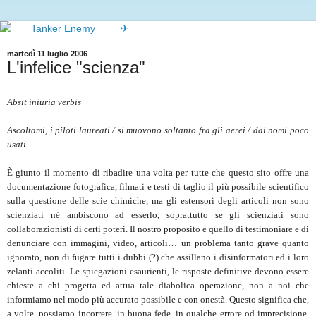
martedì 11 luglio 2006
L'infelice "scienza"
Absit iniuria verbis
Ascoltami, i piloti laureati / si muovono soltanto fra gli aerei / dai nomi poco
usati…
È giunto il momento di ribadire una volta per tutte che questo sito offre una
documentazione fotografica, filmati e testi di taglio il più possibile scientifico
sulla questione delle scie chimiche, ma gli estensori degli articoli non sono
scienziati né ambiscono ad esserlo, soprattutto se gli scienziati sono
collaborazionisti di certi poteri. Il nostro proposito è quello di testimoniare e di
denunciare con immagini, video, articoli… un problema tanto grave quanto
ignorato, non di fugare tutti i dubbi (?) che assillano i disinformatori ed i loro
zelanti accoliti. Le spiegazioni esaurienti, le risposte definitive devono essere
chieste a chi progetta ed attua tale diabolica operazione, non a noi che
informiamo nel modo più accurato possibile e con onestà. Questo significa che,
a volte, possiamo incorrere, in buona fede, in qualche errore od imprecisione,