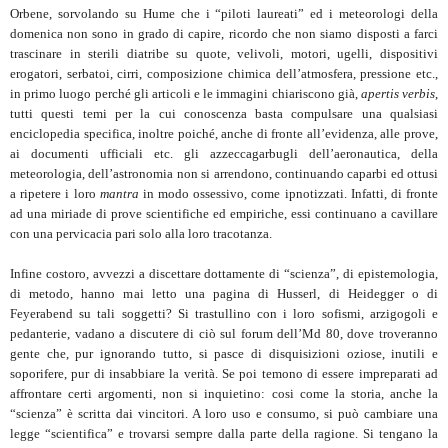
Orbene, sorvolando su Hume che i “piloti laureati” ed i meteorologi della
domenica non sono in grado di capire, ricordo che non siamo disposti a farci
trascinare in sterili diatribe su quote, velivoli, motori, ugelli, dispositivi
erogatori, serbatoi, cirri, composizione chimica dell’atmosfera, pressione etc.,
in primo luogo perché gli articoli e le immagini chiariscono già,
apertis verbis
,
tutti questi temi per la cui conoscenza basta compulsare una qualsiasi
enciclopedia specifica, inoltre poiché, anche di fronte all’evidenza, alle prove,
ai documenti ufficiali etc. gli azzeccagarbugli dell’aeronautica, della
meteorologia, dell’astronomia non si arrendono, continuando caparbi ed ottusi
a ripetere i loro
mantra
in modo ossessivo, come ipnotizzati. Infatti, di fronte
ad una miriade di prove scientifiche ed empiriche, essi continuano a cavillare
con una pervicacia pari solo alla loro tracotanza.
Infine costoro, avvezzi a discettare dottamente di “scienza”, di epistemologia,
di metodo, hanno mai letto una pagina di Husserl, di Heidegger o di
Feyerabend su tali soggetti? Si trastullino con i loro sofismi, arzigogoli e
pedanterie, vadano a discutere di ciò sul forum dell’Md 80, dove troveranno
gente che, pur ignorando tutto, si pasce di disquisizioni oziose, inutili e
soporifere, pur di insabbiare la verità. Se poi temono di essere impreparati ad
affrontare certi argomenti, non si inquietino: cosi come la storia, anche la
“scienza” è scritta dai vincitori. A loro uso e consumo, si può cambiare una
legge “scientifica” e trovarsi sempre dalla parte della ragione. Si tengano la